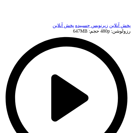
t
t
پخش آنلاین
زیرنویس چسبیده
پخش آنلاین
رزولوشن: 480p
حجم: 647MB