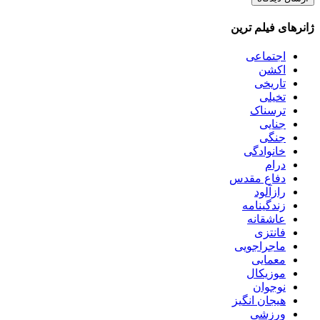
ژانرهای فیلم ترین
اجتماعی
اکشن
تاریخی
تخیلی
ترسناک
جنایی
جنگی
خانوادگی
درام
دفاع مقدس
رازآلود
زندگینامه
عاشقانه
فانتزی
ماجراجویی
معمایی
موزیکال
نوجوان
هیجان انگیز
ورزشی