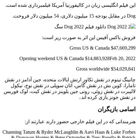
این فیلم انگلیسی زبان در کالیفورنیا آمریکا فیلمبرداری شده است.
Dog در مقابل بودجه 15 میلیون دلاری، 54 میلیون دلار فروخت.
فروش باکس آفیس این اثر به صورت زیر است:
Gross US & Canada $47,669,299
Opening weekend US & Canada $14,883,928Feb 20, 2022
Gross worldwide $54,029,841
چانینگ تیتوم در نقش تکاور ارتش ایالات متحده، جین آدامز در نقش
تامارا، کوین نش در نقش گاس، اتان سوپلی در نقش نوح، نیکول
لالیبرت در نقش زوئی، رونی جین بلوینز در نقش کیت، لوک فوربس
در نقش جونز بازی کرده اند..
اسامی بازیگران
هنرمندانی که در این فیلم خارجی حضور دارند عبارتند از:
Channing Tatum & Ryder McLaughlin & Aavi Haas & Luke Forbes
& Donovan Hunter & Peter Ostrander & Trey Panella & Patrick