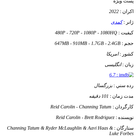
پست ويژه
اکران :
2022
ژانر :
کمدی
کيفيت :
480P - 720P - 1080P - 1080HQ
حجم :
647MB - 910MB - 1.7GB - 2.4GB
کشور :
امریکا
زبان :
انگلیسی
6.7
:
رده سني :
بزرگسال
مدت زمان :
101 دقیقه
کارگردان :
Reid Carolin - Channing Tatum
نويسنده :
Reid Carolin - Brett Rodriguez
ستارگان :
Channing Tatum & Ryder McLaughlin & Aavi Haas &
Luke Forbes