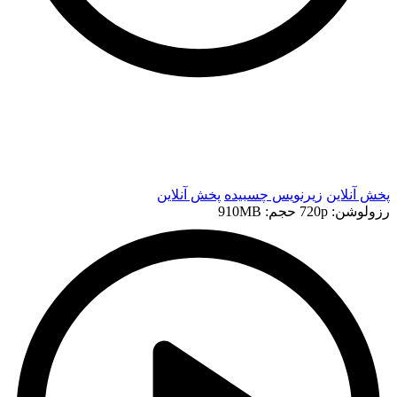
t
t
پخش آنلاین
زیرنویس چسبیده
پخش آنلاین
رزولوشن: 720p
حجم: 910MB