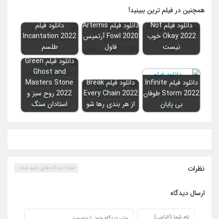
همچنين در فيلم ترين ببينيد!
دانلود فیلم Not
دانلود فیلم Artemis
دانلود فیلم
Okay 2022 خوب
Fowl 2020 آرتمیس
Incantation 2022
نیست
فاول
طلسم
دانلود فیلم Green
Ghost and
دانلود فیلم Infinite
دانلود فیلم Break
Masters Stone
Storm 2022 طوفان
Every Chain 2022
2022 روح سبز و
بی پایان
از هر بندی رها شو
استادان سنگ
نظرات
تعداد ديدگاه هاي تاييد شده :
ارسال ديدگاه