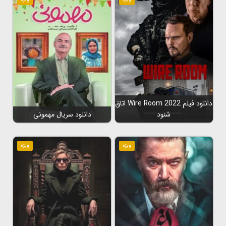
دانلود فیلم Wire Room 2022 اتاق
شنود
دانلود سریال مهمونی
ویژه
ویژه