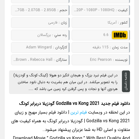
کيفيت :
480P - 720P - 1080P - 1080HQ
حجم :
749MB - 1.07GB - 2.07GB - 2.85GB
کشور :
آمریکا
زبان :
فارسی
:
6.6
رده سني :
بزرگسالان
مدت زمان :
115 دقیقه
کارگردان :
Adam Wingard
نويسنده :
Eric Pearson
ستارگان :
Alexander Skarsgård ، Millie Bobby Brown ، Rebecca Hall
خلاصه داستان
در این فیلم نبرد بزرگ و هیجان انگیز دو هیولا (کینگ کونگ و گودزیلا)
را به تصویر میکشد. در این میان هم بشریت به دنبال نابود ساختن
هردوی آنها و نجات و پس گرفتن کره زمین می باشد که .....
دانلود فیلم جدید Godzilla vs Kong 2021 گودزیلا دربرابر کونگ
در این لحظه در وبسایت
فیلم ترین
| دانلود فیلم بسیار مهیج و زیبای
Godzilla vs Kong 2021 | گودزیلا دربرابر کونگ به همراه کیفیت های
متفاوت و اصلی HD به شما عزیزان پیشنهاد میشود..
Download Movie ” Godzilla vs Kong ” With Best Quality And