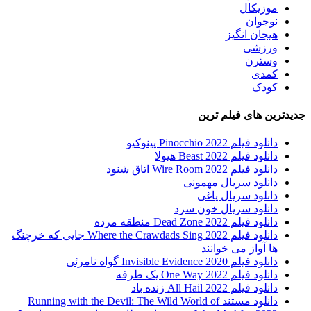
موزیکال
نوجوان
هیجان انگیز
ورزشی
وسترن
کمدی
کودک
جدیدترین های فیلم ترین
دانلود فیلم Pinocchio 2022 پینوکیو
دانلود فیلم Beast 2022 هیولا
دانلود فیلم Wire Room 2022 اتاق شنود
دانلود سریال مهمونی
دانلود سریال یاغی
دانلود سریال خون سرد
دانلود فیلم 2022 Dead Zone منطقه مرده
دانلود فیلم Where the Crawdads Sing 2022 جایی که خرچنگ
ها آواز می خوانند
دانلود فیلم 2020 Invisible Evidence گواه نامرئی
دانلود فیلم One Way 2022 یک طرفه
دانلود فیلم All Hail 2022 زنده باد
دانلود مستند Running with the Devil: The Wild World of