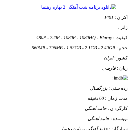
اکران :
1401
ژانر :
کیفیت :
480P - 720P - 1080P - 1080HQ - Bluray
حجم :
560MB - 796MB - 1.53GB - 2.1GB - 2.49GB
کشور :
ایران
زبان :
فارسی
:
رده سنی :
بزرگسال
مدت زمان :
60 دقیقه
کارگردان :
حامد آهنگی
نویسنده :
حامد آهنگی
ستارگان :
حامد آهنگی - بهاره رهنما