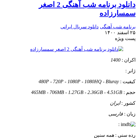
دانلود برنامه شب آهنگی 2 اصغر
سمسارزاده
برنامه شب آهنگی
دانلود سریال ایرانی
۲۵ اسفند ۱۴۰۰
پست ويژه
اکران :
1400
ژانر :
کیفیت :
480P - 720P - 1080P - 1080HQ - Bluray
حجم :
465MB - 706MB - 1.27GB - 2.36GB - 4.51GB
کشور :
ایران
زبان :
فارسی
:
رده سنی :
همه سنین