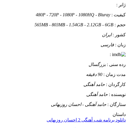
ژانر :
کیفیت :
480P - 720P - 1080P - 1080HQ - Bluray
حجم :
565MB - 803MB - 1.54GB - 2.12GB - 6GB
کشور :
ایران
زبان :
فارسی
:
رده سنی :
بزرگسال
مدت زمان :
90 دقیقه
کارگردان :
حامد آهنگی
نویسنده :
حامد آهنگی
ستارگان :
حامد آهنگی - احسان روزبهانی
داستان
دانلود برنامه شب آهنگی 2 احسان روزبهانی