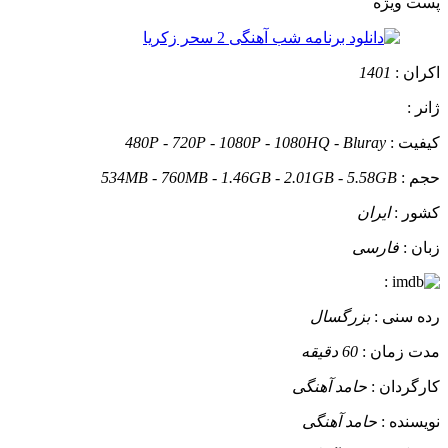
پست ويژه
اکران :
1401
ژانر :
کیفیت :
480P - 720P - 1080P - 1080HQ - Bluray
حجم :
534MB - 760MB - 1.46GB - 2.01GB - 5.58GB
کشور :
ایران
زبان :
فارسی
:
رده سنی :
بزرگسال
مدت زمان :
60 دقیقه
کارگردان :
حامد آهنگی
نویسنده :
حامد آهنگی