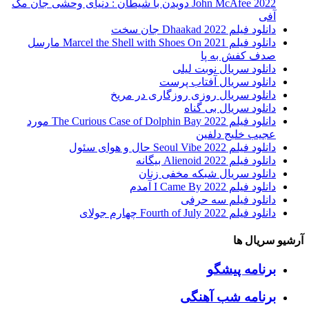
John McAfee 2022 دویدن با شیطان : دنیای وحشی جان مک
آفی
دانلود فیلم Dhaakad 2022 جان سخت
دانلود فیلم Marcel the Shell with Shoes On 2021 مارسل
صدف کفش به پا
دانلود سریال نوبت لیلی
دانلود سریال آفتاب پرست
دانلود سریال روزی روزگاری در مریخ
دانلود سریال بی گناه
دانلود فیلم The Curious Case of Dolphin Bay 2022 مورد
عجیب خلیج دلفین
دانلود فیلم Seoul Vibe 2022 حال و هوای سئول
دانلود فیلم Alienoid 2022 بیگانه
دانلود سریال شبکه مخفی زنان
دانلود فیلم I Came By 2022 آمدم
دانلود فیلم سه حرفی
دانلود فیلم Fourth of July 2022 چهارم جولای
آرشیو سریال ها
برنامه پیشگو
برنامه شب آهنگی