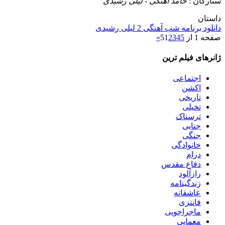
ستارگان :
حامد آهنگی - لیلی رشیدی
داستان
دانلود برنامه شب آهنگی 2 لیلی رشیدی
صفحه 1 از 5
5
4
3
2
1
»
ژانرهای فیلم ترین
اجتماعی
اکشن
تاریخی
تخیلی
ترسناک
جنایی
جنگی
خانوادگی
درام
دفاع مقدس
رازآلود
زندگینامه
عاشقانه
فانتزی
ماجراجویی
معمایی