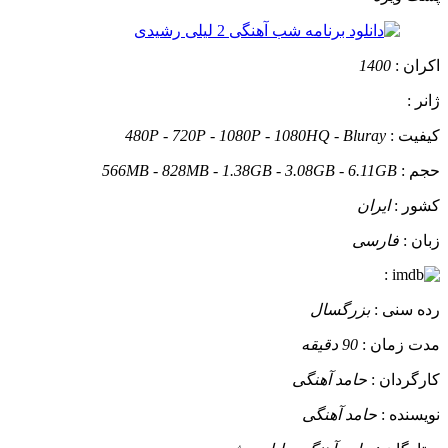
اکران :
1400
ژانر :
کیفیت :
480P - 720P - 1080P - 1080HQ - Bluray
حجم :
566MB - 828MB - 1.38GB - 3.08GB - 6.11GB
کشور :
ایران
زبان :
فارسی
:
رده سنی :
بزرگسال
مدت زمان :
90 دقیقه
کارگردان :
حامد آهنگی
نویسنده :
حامد آهنگی