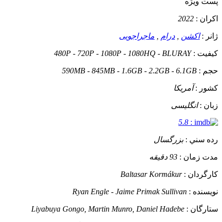
پست ويژه
اکران :
2022
ژانر :
اکشن
,
درام
,
ماجراجویی
کيفيت :
480P - 720P - 1080P - 1080HQ - BLURAY
حجم :
590MB - 845MB - 1.6GB - 2.2GB - 6.1GB
کشور :
آمریکا
زبان :
انگلیسی
5.8
:
رده سني :
بزرگسال
مدت زمان :
93 دقیقه
کارگردان :
Baltasar Kormákur
نويسنده :
Ryan Engle - Jaime Primak Sullivan
ستارگان :
Liyabuya Gongo, Martin Munro, Daniel Hadebe