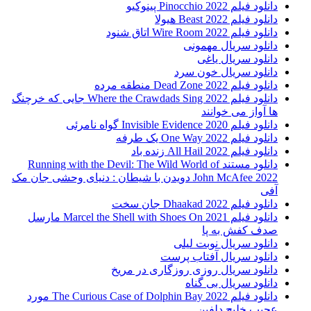
دانلود فیلم Pinocchio 2022 پینوکیو
دانلود فیلم Beast 2022 هیولا
دانلود فیلم Wire Room 2022 اتاق شنود
دانلود سریال مهمونی
دانلود سریال یاغی
دانلود سریال خون سرد
دانلود فیلم 2022 Dead Zone منطقه مرده
دانلود فیلم Where the Crawdads Sing 2022 جایی که خرچنگ
ها آواز می خوانند
دانلود فیلم 2020 Invisible Evidence گواه نامرئی
دانلود فیلم One Way 2022 یک طرفه
دانلود فیلم All Hail 2022 زنده باد
دانلود مستند Running with the Devil: The Wild World of
John McAfee 2022 دویدن با شیطان : دنیای وحشی جان مک
آفی
دانلود فیلم Dhaakad 2022 جان سخت
دانلود فیلم Marcel the Shell with Shoes On 2021 مارسل
صدف کفش به پا
دانلود سریال نوبت لیلی
دانلود سریال آفتاب پرست
دانلود سریال روزی روزگاری در مریخ
دانلود سریال بی گناه
دانلود فیلم The Curious Case of Dolphin Bay 2022 مورد
عجیب خلیج دلفین