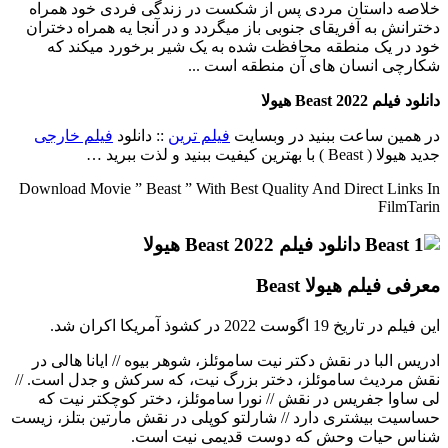
خلاصه داستان
مردی پس از شکست در زندگی فردی خود همراه
دخترانش به آفریقای جنوبی باز میگردد و در آنجا یه همراه دختران
خود در یک منطقه محافظت شده به یک شیر برخورد میکند که
شکارچی انسان های آن منطقه است ...
دانلود فیلم Beast 2022 هیولا
در همین ساعت ببنید در وبسایت
فیلم ترین
:: دانلود
فیلم خارجی
جدید هیولا ( Beast ) با بهترین کیفیت ببنید و لذت ببرید …
Download Movie ” Beast ” With Best Quality And Direct Links In
FilmTarin
معرفی فیلم هیولا Beast
این فیلم در تاریخ 19 اگوست 2022 در کشوذ آمریکا اکران شد.
ادریس البا در نقش دکتر نیت ساموئلز، شوهر بیوه // ایانا هالی در
نقش مردیث ساموئلز، دختر بزرگ نیت، که سرکش و جدل است. //
لی ساوا جفریس در نقش // نورا ساموئلز، دختر کوچکتر نیت که
حساسیت بیشتری دارد // شارلتو کوپلی در نقش مارتین بتلز، زیست
شناس حیات وحش که دوست قدیمی نیت است.