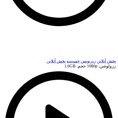
t
t
پخش آنلاین
زیرنویس چسبیده
پخش آنلاین
رزولوشن: 1080p
حجم: 1.6GB