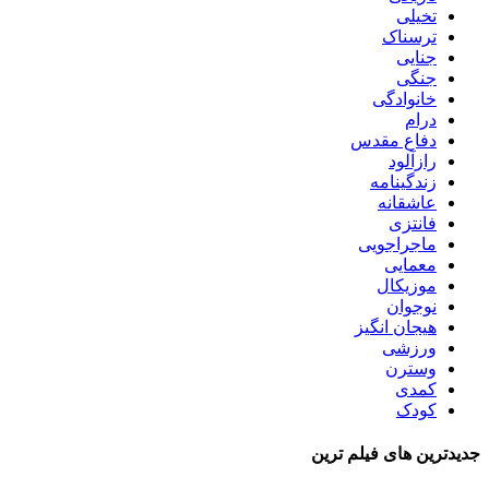
تخیلی
ترسناک
جنایی
جنگی
خانوادگی
درام
دفاع مقدس
رازآلود
زندگینامه
عاشقانه
فانتزی
ماجراجویی
معمایی
موزیکال
نوجوان
هیجان انگیز
ورزشی
وسترن
کمدی
کودک
جدیدترین های فیلم ترین