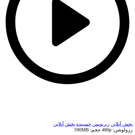
t
t
پخش آنلاین
زیرنویس چسبیده
پخش آنلاین
رزولوشن: 480p
حجم: 590MB