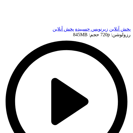
t
t
پخش آنلاین
زیرنویس چسبیده
پخش آنلاین
رزولوشن: 720p
حجم: 845MB