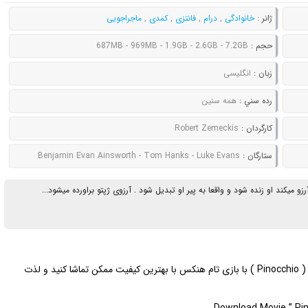
ژانر :
خانوادگی
,
درام
,
فانتزی
,
کمدی
,
ماجراجویی
حجم :
687MB - 969MB - 1.9GB - 2.6GB - 7.2GB
زبان :
انگلیسی
رده سني :
همه سنین
کارگردان :
Robert Zemeckis
ستارگان :
Benjamin Evan Ainsworth - Tom Hanks - Luke Evans
میکند او زنده شود و واقعا به پیر او تبدیل شود . آرزوی ژپتو براورده میشود...
جدید پینوکیو ( Pinocchio ) با بازی تام هنکس با بهترین کیفیت ممکن تماشا کنید و لذت
Download Movie ” Pino