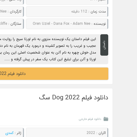
مدت زمان :
112 دقیقه
کارگردان :
 Nee
نویسنده :
Oren Uziel - Dana Fox - Adam Nee
ستارگان :
cliffe
این فیلم داستان یک نویسنده منزوی به نام لورتا سیج را روایت 
داستان
عجیب و غریب را به تصویر کشیده و درمورد یک قهرمان به نا
مدل خوش چهره به نام آلن به عنوان شخصیت اصلی این رمان بر
لورتا و آلن برای تبلیغ این کتاب یک سفر در پیش گرفته و ......
دانلود فیلم The Lost City 2022 شهر گمشده
دانلود فیلم Dog 2022 سگ
دانلود فیلم خارجی
اکران :
2022
ژانر :
کمدی