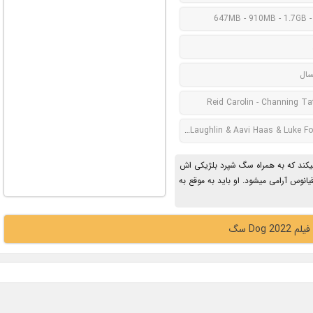
647MB - 910MB - 1.7GB -
سال
Reid Carolin - Channing T
Channing Tatum & Ryder McLaughlin & Aavi Haas & Luke
میکند که به همراه سگ شپرد بلژیکی اش
 راهی سفری به سواحل اقیانوس آرامی میشود. او باید به موقع به
Dog 2022 سگ