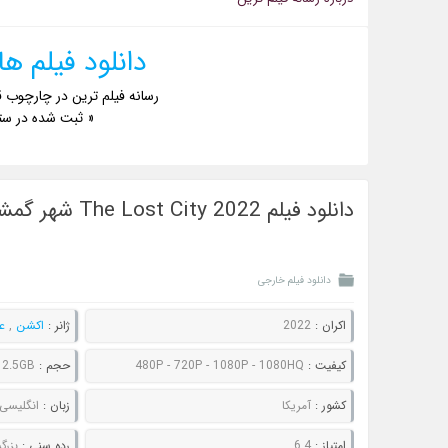
دانلود فیلم های ing Tatum
رسانه فیلم ترین در چارچوب ق
« ثبت شده در ست
دانلود فیلم The Lost City 2022 شهر گمشده
دانلود فیلم خارجی
اکران :
2022
ژانر :
اکشن
,
ع
کیفیت :
480P - 720P - 1080P - 1080HQ
حجم :
 2.5GB
کشور :
آمریکا
زبان :
انگلیسی 
امتیاز :
6.4
رده سنی :
بزرگ