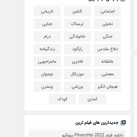
اجتماعی
اکشن
تاریخی
تخیلی
ترسناک
جنایی
جنگی
خانوادگی
درام
دفاع مقدس
رازآلود
زندگینامه
عاشقانه
فانتزی
ماجراجویی
معمایی
موزیکال
نوجوان
هیجان انگیز
ورزشی
وسترن
کمدی
کودک
جدیدترین های فیلم ترین
دانلود فیلم Pinocchio 2022 پینوکیو