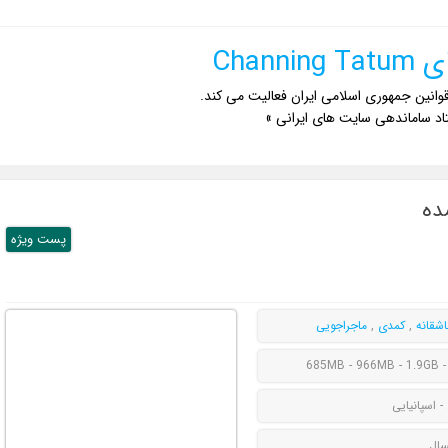
Chann
وانین جمهوری اسلامی ایران فعالیت می کند.
اد ساماندهی سایت های ایرانی »
پست ويژه
اشقانه
,
کمدی
,
ماجراجویی
685MB - 966MB - 1.9GB -
- اسپانیایی
سال