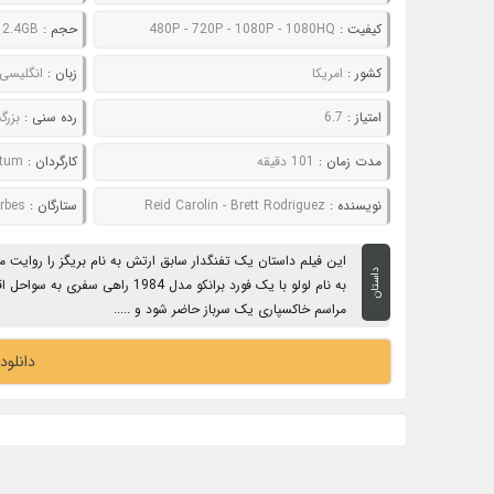
کیفیت :
480P - 720P - 1080P - 1080HQ
حجم :
 2.4GB
کشور :
امریکا
زبان :
انگلیسی
امتیاز :
6.7
رده سنی :
بزرگ
مدت زمان :
101 دقیقه
کارگردان :
atum
نویسنده :
Reid Carolin - Brett Rodriguez
ستارگان :
 Forbes
این فیلم داستان یک تفنگدار سابق ارتش به نام بریگز را روایت 
داستان
به نام لولو با یک فورد برانکو مدل 1984
مراسم خاکسپاری یک سرباز حاضر شود و .....
دانلود فیلم 