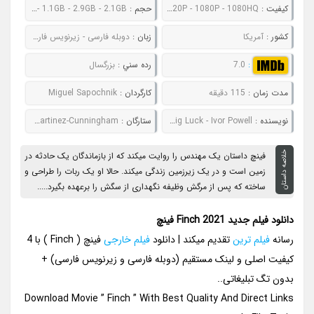
کيفيت :
480P - 720P - 1080P - 1080HQ
حجم :
781MB - 1.1GB - 2.9GB - 2.1GB
کشور :
آمریکا
زبان :
دوبله فارسی - زیرنویس فارسی
:
7.0
رده سني :
بزرگسال
مدت زمان :
115 دقیقه
کارگردان :
Miguel Sapochnik
نويسنده :
Craig Luck - Ivor Powell
ستارگان :
Tom Hanks | Caleb Landry Jones | Marie Wagenman | Lora Martinez-Cunningham
خلاصه داستان
فینچ داستان یک مهندس را روایت میکند که از بازماندگان یک حادثه در
زمین است و در یک زیرزمین زندگی میکند. حالا او یک ربات را طراحی و
ساخته که پس از مرگش وظیفه نگهداری از سگش را برعهده بگیرد.....
دانلود فیلم جدید Finch 2021 فینچ
رسانه
فیلم ترین
تقدیم میکند | دانلود
فیلم خارجی
فینچ ( Finch ) با 4
کیفیت اصلی و لینک مستقیم (دوبله فارسی و زیرنویس فارسی) +
بدون تگ تبلیغاتی..
Download Movie ” Finch ” With Best Quality And Direct Links