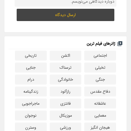
دوباره دیدگاهی می‌نویسم.
ژانرهای فیلم ترین
اجتماعی
اکشن
تاریخی
تخیلی
ترسناک
جنایی
جنگی
خانوادگی
درام
دفاع مقدس
رازآلود
زندگینامه
عاشقانه
فانتزی
ماجراجویی
معمایی
موزیکال
نوجوان
هیجان انگیز
ورزشی
وسترن