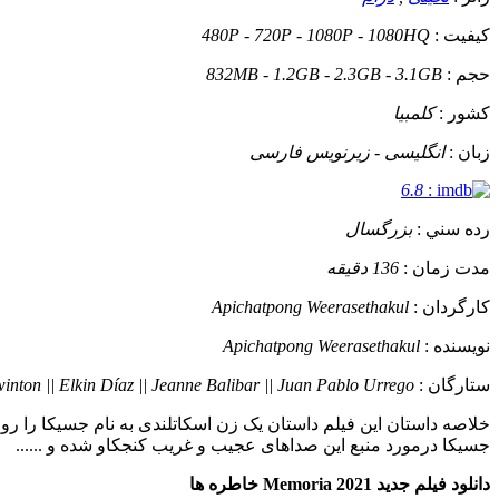
کيفيت :
480P - 720P - 1080P - 1080HQ
حجم :
832MB - 1.2GB - 2.3GB - 3.1GB
کشور :
کلمبیا
زبان :
انگلیسی - زیرنویس فارسی
6.8
:
رده سني :
بزرگسال
مدت زمان :
136 دقیقه
کارگردان :
Apichatpong Weerasethakul
نويسنده :
Apichatpong Weerasethakul
ستارگان :
winton || Elkin Díaz || Jeanne Balibar || Juan Pablo Urrego
خلاصه داستان
این فیلم داستان یک زن اسکاتلندی به نام جسیکا را ر
جسیکا درمورد منبع این صداهای عجیب و غریب کنجکاو شده و ......
دانلود فیلم جدید Memoria 2021 خاطره ها