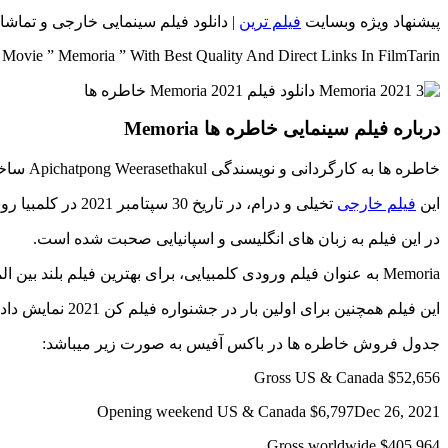
پیشنهاد ویژه وبسایت
فیلم ترین
| دانلود فیلم سینمایی خارجی و تماشایی خاطرات (Memoria) با بهترین کیفیت ممکن Full HD و را
ovie ” Memoria ” With Best Quality And Direct Links In FilmTarin
درباره فیلم سینمایی خاطره ها Memoria
خاطره ها به کارگردانی و نویسندگی Apichatpong Weerasethakul ساخته شده است.
این
فیلم خارجی
تخیلی و درام، در تاریخ 30 سپتامبر 2021 در کلمبیا رونمایی شد.
در این فیلم به زبان های انگلیسی و اسپانیایی صحبت شده است.
Memoria به عنوان فیلم ورودی کلمبیایی، برای بهترین فیلم بلند بین المللی در نود و چهارمین دوره جوایز اسکار انتخاب شد.
این فیلم همچنین برای اولین بار در جشنواره فیلم کن 2021 نمایش داده شد و جایزه هیئت داوران جشنواره را کسب کرد.
جدول فروش خاطره ها در باکس آفیس به صورت زیر میباشد:
Gross US & Canada $52,656
Opening weekend US & Canada $6,797Dec 26, 2021
Gross worldwide $405,964