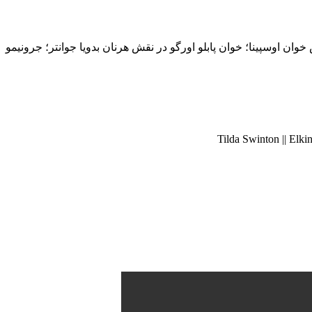
وان اوسپینا؛ خوان پابلو اورگو در نقش هرنان بدویا جوانتر؛ جرونیمو
Tilda Swinton || Elki