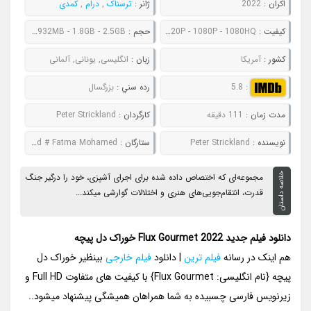
اکران :
2022
ژانر :
ترسناک
,
درام
,
کمدی
کيفيت :
480P - 720P - 1080P - 1080HQ
حجم :
661MB - 932MB - 1.8GB - 2.5GB
کشور :
آمریکا
زبان :
انگلیسی, یونانی, آلمانی
:
5.8
رده سني :
بزرگسال
مدت زمان :
111 دقیقه
کارگردان :
Peter Strickland
نويسنده :
Peter Strickland
ستارگان :
Asa Butterfield # Gwendoline Christie # Ariane Labed # Fatma Mohamed
خلاصه داستان
مجموعه‌ای که اختصاص داده شده برای اجرای آشپزی، خود را درگیر جنگ
قدرت، انتقام‌جویی‌های هنری و اختلالات گوارشی میکند...
دانلود فیلم جدید Flux Gourmet 2022 خوراک دل‌ پیچه
هم اینک در رسانه
فیلم ترین
| دانلود
فیلم خارجی
بینظیر خوراک دل
پیچه {نام انگلیسی: Flux Gourmet} با کیفیت های متفاوت Full HD و
زیرنویس فارسی چسبیده به شما همراهان همیشگی پیشنهاد میشود..