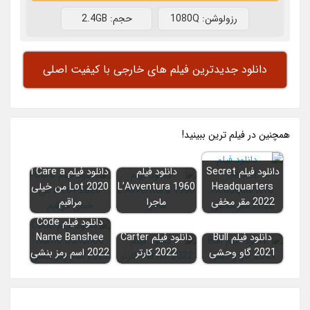
رزولوشن: 1080Q
حجم: 2.4GB
دانلود جدیدترین فیلم های خارجی با کیفیت اصلی
همچنين در فيلم ترين ببينيد!
دانلود فیلم Secret
دانلود فیلم
دانلود فیلم I Care a
Headquarters
L’Avventura 1960
Lot 2020 من خیلی
2022 مقر مخفی
ماجرا
مراقبم
دانلود فیلم Code
دانلود فیلم Bull
دانلود فیلم Carter
Name Banshee
2021 گاو وحشی
2022 کارتر
2022 اسم رمز بنشی