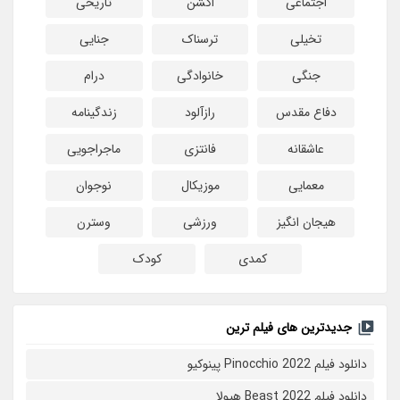
اجتماعی
اکشن
تاریخی
تخیلی
ترسناک
جنایی
جنگی
خانوادگی
درام
دفاع مقدس
رازآلود
زندگینامه
عاشقانه
فانتزی
ماجراجویی
معمایی
موزیکال
نوجوان
هیجان انگیز
ورزشی
وسترن
کمدی
کودک
جدیدترین های فیلم ترین
دانلود فیلم Pinocchio 2022 پینوکیو
دانلود فیلم Beast 2022 هیولا