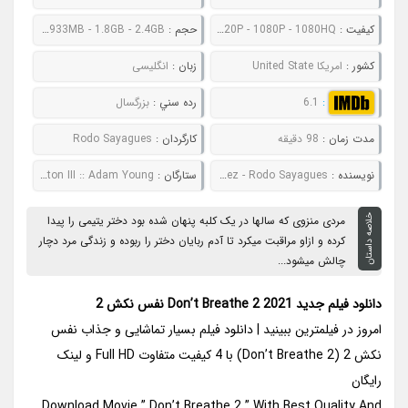
کيفيت :
480P - 720P - 1080P - 1080HQ
حجم :
654MB - 933MB - 1.8GB - 2.4GB
کشور :
امریکا United State
زبان :
انگلیسی
:
6.1
رده سني :
بزرگسال
مدت زمان :
98 دقیقه
کارگردان :
Rodo Sayagues
نويسنده :
Fede Alvarez - Rodo Sayagues
ستارگان :
Stephen Lang :: Madelyn Grace :: Brendan Sexton III :: Adam Young
خلاصه داستان
مردی منزوی که سالها در یک کلبه پنهان شده بود دختر یتیمی را پیدا
کرده و ازاو مراقبت میکرد تا آدم ربایان دختر را ربوده و زندگی مرد دچار
چالش میشود...
دانلود فیلم جدید Don’t Breathe 2 2021 نفس نکش 2
امروز در فیلمترین ببینید | دانلود فیلم بسیار تماشایی و جذاب نفس
نکش 2 (Don’t Breathe 2) با 4 کیفیت متفاوت Full HD و لینک
رایگان
Download Movie ” Don’t Breathe 2 ” With Best Quality And