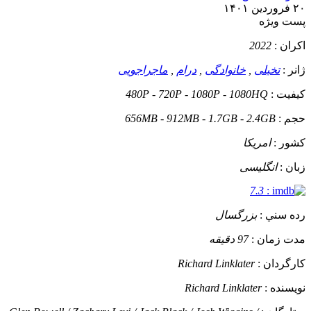
۲۰ فروردین ۱۴۰۱
پست ويژه
اکران :
2022
ژانر :
تخیلی
,
خانوادگی
,
درام
,
ماجراجویی
کيفيت :
480P - 720P - 1080P - 1080HQ
حجم :
656MB - 912MB - 1.7GB - 2.4GB
کشور :
امریکا
زبان :
انگلیسی
7.3
:
رده سني :
بزرگسال
مدت زمان :
97 دقیقه
کارگردان :
Richard Linklater
نويسنده :
Richard Linklater