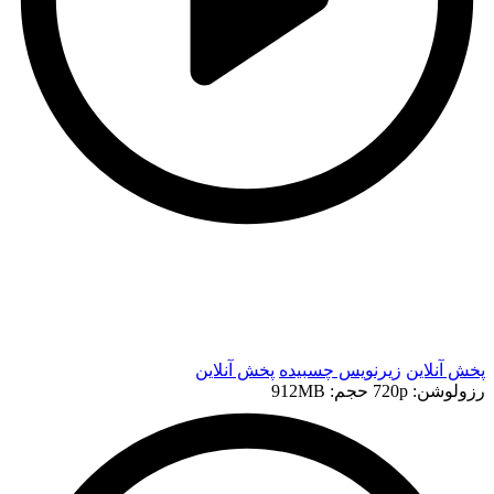
t
t
پخش آنلاین
زیرنویس چسبیده
پخش آنلاین
رزولوشن: 720p
حجم: 912MB