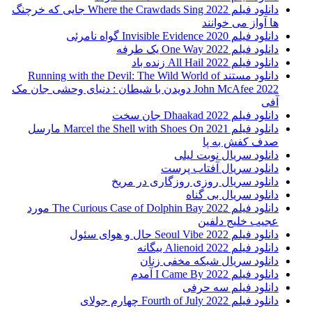
دانلود فیلم Where the Crawdads Sing 2022 جایی که خرچنگ
ها آواز می خوانند
دانلود فیلم 2020 Invisible Evidence گواه نامرئی
دانلود فیلم One Way 2022 یک طرفه
دانلود فیلم All Hail 2022 زنده باد
دانلود مستند Running with the Devil: The Wild World of
John McAfee 2022 دویدن با شیطان : دنیای وحشی جان مک
آفی
دانلود فیلم Dhaakad 2022 جان سخت
دانلود فیلم Marcel the Shell with Shoes On 2021 مارسل
صدف کفش به پا
دانلود سریال نوبت لیلی
دانلود سریال آفتاب پرست
دانلود سریال روزی روزگاری در مریخ
دانلود سریال بی گناه
دانلود فیلم The Curious Case of Dolphin Bay 2022 مورد
عجیب خلیج دلفین
دانلود فیلم Seoul Vibe 2022 حال و هوای سئول
دانلود فیلم Alienoid 2022 بیگانه
دانلود سریال شبکه مخفی زنان
دانلود فیلم I Came By 2022 آمدم
دانلود فیلم سه حرفی
دانلود فیلم Fourth of July 2022 چهارم جولای