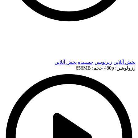
t
t
پخش آنلاین
زیرنویس چسبیده
پخش آنلاین
رزولوشن: 480p
حجم: 656MB