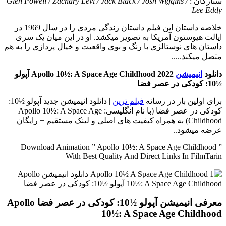
ستارگان :
Glen Powell / Zachary Levi / Jack Black / Josh Wiggins /
Lee Eddy
خلاصه داستان
این فیلم داستان زندگی مردی را در سال 1969 در
ایالت هیوستون آمریکا به تصویر میکشد. او در این میان یک سری
داستان های نوستالژی با رنگ و بوی واقعیت و خیال پردازی را به هم
متصل میکند.....
دانلود
انیمیشن
Apollo 10½: A Space Age Childhood 2022 آپولو
½10: کودکی در عصر فضا
برای اولین بار در رسانه
فیلم ترین
| دانلود انیمیشن جدید آپولو ½10:
کودکی در عصر فضا (با نام انگلیسی: Apollo 10½: A Space Age
Childhood) به همراه کیفیت های اصلی و لینک مستقیم + رایگان
عرضه میشود..
Download Animation ” Apollo 10½: A Space Age Childhood ”
With Best Quality And Direct Links In FilmTarin
معرفی انیمیشن آپولو ½10: کودکی در عصر فضا Apollo
10½: A Space Age Childhood