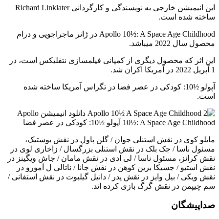
این انیمیشن خارجی به نویسندگی و کارگردانی Richard Linklater
ساخته شده است.
Apollo 10½: A Space Age Childhood در ژانر ماجراجویی و درام
محصول سال 2022 میباشد.
این اثر که محصول دیگری از کمپانی فیلمسازی نتفلیکس است، در
1 آپریل 2022 در آمریکا اکران شد.
آپولو ½10: کودکی در عصر فضا در تگزاس آمریکا ساخته شده
است.
مایلو کوی در نقش استنلی جوان / گلن پاول در نقش بوستیک،
مسئول ناسا / جک بلک در نقش استنلی بزرگسال / زاخاری لوی در
نقش کرانز، مسئول ناسا / لی ادی در نقش مامان / جاش ویگینز در
نقش استیو / جسیکا برین کوهن در نقش جانا / ناتالی ل آمورو در
نقش ویکی / بیل وایز در نقش پدر / دانیل گیلبوت در نقش استفانی /
سم چیپمن در نقش گرگ بازی کرده اند.
صداپیشگان