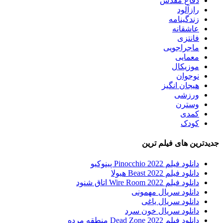
دفاع مقدس
رازآلود
زندگینامه
عاشقانه
فانتزی
ماجراجویی
معمایی
موزیکال
نوجوان
هیجان انگیز
ورزشی
وسترن
کمدی
کودک
جدیدترین های فیلم ترین
دانلود فیلم Pinocchio 2022 پینوکیو
دانلود فیلم Beast 2022 هیولا
دانلود فیلم Wire Room 2022 اتاق شنود
دانلود سریال مهمونی
دانلود سریال یاغی
دانلود سریال خون سرد
دانلود فیلم 2022 Dead Zone منطقه مرده