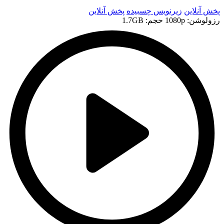
پخش آنلاین
زیرنویس چسبیده
پخش آنلاین
رزولوشن: 1080p
حجم: 1.7GB