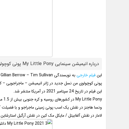
درباره انیمیشن سینمایی My Little Pony پونی کوچولوی من نسل جدید
این
فیلم خارجی
به نویسندگی Gillian Berrow – Tim Sullivan و کارگردانی Robert Cullen – José Ucha ساخته شده است.
پونی کوچولوی من نسل جدید در ژانر انیمیشن – ماجراجویی – کم
این فیلم در تاریخ 24 سپتامبر 2021 در آمریکا منتشر شد.
My Little Pony در کشورهای روسیه و کره جنوبی بیش از 1.5 میلیون دلار فروش داشت.
ونسا هاجنز در نقش یک اسب پونی زمینی ماجراجو و با فضیلت / 
لامار در نقش آلفابیتل / مایکل مک کین در نقش آرگیل استارشاین 