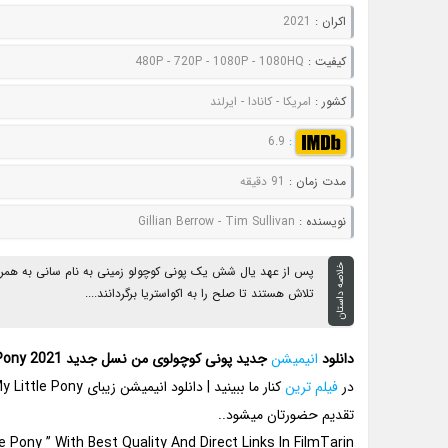
اکران :
2021
کيفيت :
480P - 720P - 1080P - 1080HQ
کشور :
امریکا - کانادا - ایرلند
6.9
:
مدت زمان :
91 دقیقه
نويسنده :
Gillian Berrow - Tim Sullivan
خلاصه داستان
پس از عهد یال شش یک پونی کوچولو زمینی به نام سانی به هم
تلاش هستند تا صلح را به اکواستریا برگردانند....
دانلود
انیمیشن
جدید پونی کوچولوی من نسل جدید My Little Pony 2021
در
فیلم ترین
تقدیم حضورتان میشود..
 Pony ” With Best Quality And Direct Links In FilmTarin