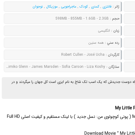
ژانر :
فانتزی
,
کمدی
,
کودک
,
ماجراجویی
,
موزیکال
,
نوجوان
حجم :
598MB - 855MB - 1.6GB - 2.3GB
زبان :
انگلیسی
رده سني :
همه سنین
کارگردان :
Robert Cullen - José Ucha
ستارگان :
Vanessa Hudgens - Kimiko Glenn - James Marsden - Sofia Carson - Liza Koshy
راه دوست جدیدش که یک اسب تک شاخ به نام ایزی است کل جهان را میگردند و در
کنار ما ببینید | دانلود انیمیشن زیبای My Little Pony ( پونی کوچولوی من: نسل جدید ) با لینک مستقیم و کیفیت اصلی Full HD
Download Movie ” My Little