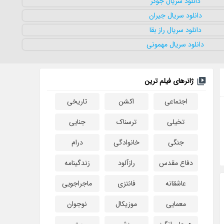
ژانرهای فیلم ترین
اجتماعی
اکشن
تاریخی
تخیلی
ترسناک
جنایی
جنگی
خانوادگی
درام
دفاع مقدس
رازآلود
زندگینامه
عاشقانه
فانتزی
ماجراجویی
معمایی
موزیکال
نوجوان