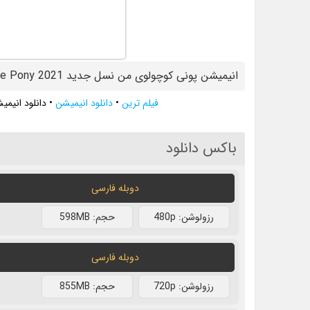
انیمیشن پونی کوچولوی من نسل جدید My Little Pony 2021
فیلم ترین
•
دانلود انیمیشن
•
دانلود انیمیشن پ
باکس دانلود
دوبله فارسی
رزولوشن: 480p
حجم: 598MB
دوبله فارسی
رزولوشن: 720p
حجم: 855MB