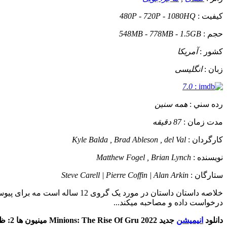
کيفيت :
480P - 720P - 1080HQ
حجم :
548MB - 778MB - 1.5GB
کشور :
آمریکا
زبان :
انگلیسی
7.0
:
رده سني :
همه سنین
مدت زمان :
87 دقیقه
کارگردان :
Kyle Balda , Brad Ableson , del Val
نويسنده :
Matthew Fogel , Brian Lynch
ستارگان :
Steve Carell | Pierre Coffin | Alan Arkin
خلاصه داستان
داستان در مورد یک گروی 12 
درخواست داده و مصاحبه میکند...
دانلود
انیمیشن
جدید Minions: The Rise Of Gru 2022 مینیون ها 2: ظهور گرو