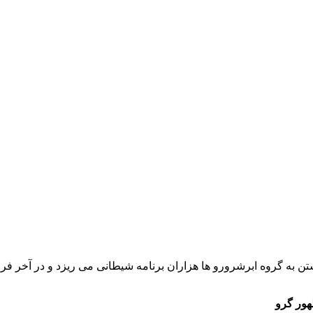
ساله است مه برای پیوستن به گروه ابرشرورو ها هزاران برنامه شیطانی می ریزد