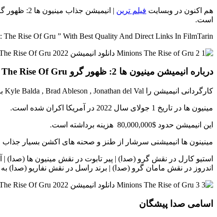
هم اکنون در وبسایت
فیلم ترین
است.
 The Rise Of Gru ” With Best Quality And Direct Links In FilmTarin
درباره انیمیشن مینیون ها 2: ظهور گرو Minions: The Rise Of Gru
کارگردانی انیمیشن را Kyle Balda , Brad Ableson , Jonathan del Val بر عهده داشته اند و نویسندگی آن را Matthew Fogel , Brian Lynch.
مینیون ها در تاریخ 1 جولای سال 2022 در آمریکا اکران شده است.
این انیمیشن حدود $80,000,000 هزینه برداشته است.
مینینون ها انیمیشنی سرشار از طنز و صحنه های اکشن بسیار جذاب 
استیو کارل در نقش گرو (صدا) | پیر تابوت در نقش مینیون ها (صدا)
اندروز در نقش مامان گرو (صدا) | برند راسل در نقش نفاریو (صدا) به 
اسامی صدا پیشگان