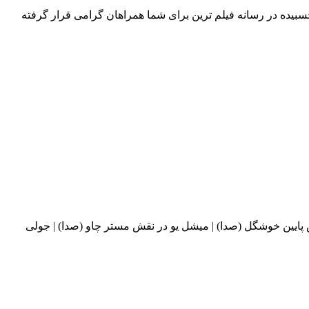
M با کیفیت های عالی و زیرنویس فارسی چسبیده در رسانه فیلم ترین برای شما همراهان گرامی قرار گرفته
 پایین خوشگل (صدا) | میشل یو در نقش مستر چاو (صدا) | جولی