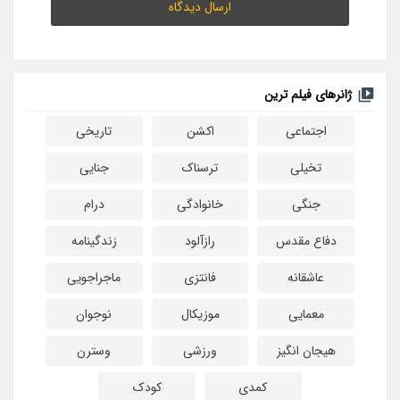
ژانرهای فیلم ترین
اجتماعی
اکشن
تاریخی
تخیلی
ترسناک
جنایی
جنگی
خانوادگی
درام
دفاع مقدس
رازآلود
زندگینامه
عاشقانه
فانتزی
ماجراجویی
معمایی
موزیکال
نوجوان
هیجان انگیز
ورزشی
وسترن
کمدی
کودک