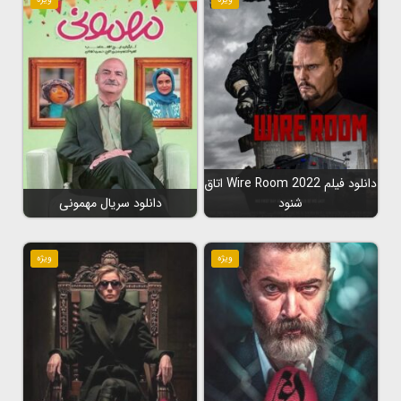
دانلود فیلم Wire Room 2022 اتاق
شنود
دانلود سریال مهمونی
ویژه
ویژه