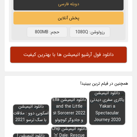
دوبله فارسی
پخش آنلاین
رزولوشن: 1080Q
حجم: 800MB
دانلود فول آرشیو انیمیشن ها با بهترین کیفیت
همچنين در فيلم ترين ببينيد!
دانلود انیمیشن
یاکاری سفری دیدنی
دانلود انیمیشن Ella
Yakari a
and the Little
دانلود انیمیشن
Spectacular
Sorcerer 2022 الا
اسکوبی دوو : ملاقات
Journey 2020
و جادوگر کوچولو
با سگ ترسو 2021
دانلود انیمیشن Chip
‘n’ Dale: Rescue
دانلود انیمیشن I