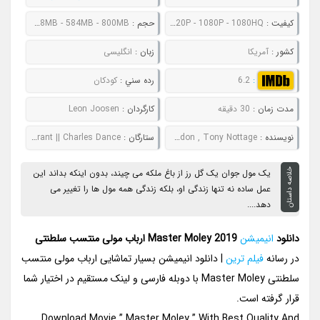
کيفيت :
480P - 720P - 1080P - 1080HQ
حجم :
209MB - 298MB - 584MB - 800MB
کشور :
آمریکا
زبان :
انگلیسی
:
6.2
رده سني :
کودکان
مدت زمان :
30 دقیقه
کارگردان :
Leon Joosen
نويسنده :
Leon Joosen , Arthur Landon , Tony Nottage
ستارگان :
Togo Igawa || Richard E. Grant || Charles Dance
خلاصه داستان
یک مول جوان یک گل رز از باغ ملکه می چیند، بدون اینکه بداند این
عمل ساده نه تنها زندگی او، بلکه زندگی همه مول ها را تغییر می
دهد....
دانلود
انیمیشن
Master Moley 2019 ارباب مولی منتسب سلطنتی
در رسانه
فیلم ترین
| دانلود انیمیشن بسیار تماشایی ارباب مولی منتسب
سلطنتی Master Moley با دوبله فارسی و لینک مستقیم در اختیار شما
قرار گرفته است.
Download Movie ” Master Moley ” With Best Quality And