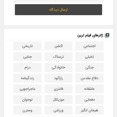
ژانرهای فیلم ترین
اجتماعی
اکشن
تاریخی
تخیلی
ترسناک
جنایی
جنگی
خانوادگی
درام
دفاع مقدس
رازآلود
زندگینامه
عاشقانه
فانتزی
ماجراجویی
معمایی
موزیکال
نوجوان
هیجان انگیز
ورزشی
وسترن