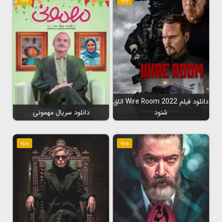
دانلود فیلم Wire Room 2022 اتاق
شنود
دانلود سریال مهمونی
ویژه
ویژه