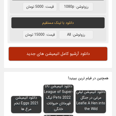
رزولوشن: 1080p
قيمت: 5000 تومان
دانلود با لينک مستقيم
رزولوشن: All
قيمت: 15000 تومان
دانلود آرشیو کامل انیمیشن های جدید
همچنين در فيلم ترين ببينيد!
دانلود انیمیشن DC
دانلود انیمیشن لیفی
League of Super-
مرغی در جنگل
Pets 2022 لیگ
دانلود انیمیشن
Leafie A Hen into
قهرمانان حیوانات
Eggs 2021 تخم
the Wild‎
خانگی
مرغ ها