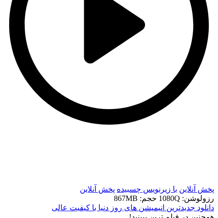
t
t
پخش آنلاین
با زیرنویس چسبیده
پخش آنلاین
رزولوشن: 1080Q
حجم: 867MB
دانلود جدیدترین انیمیشن های روز دنیا با کیفیت عالی
همچنين در فيلم ترين ببينيد!