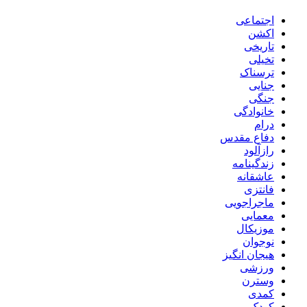
اجتماعی
اکشن
تاریخی
تخیلی
ترسناک
جنایی
جنگی
خانوادگی
درام
دفاع مقدس
رازآلود
زندگینامه
عاشقانه
فانتزی
ماجراجویی
معمایی
موزیکال
نوجوان
هیجان انگیز
ورزشی
وسترن
کمدی
کودک