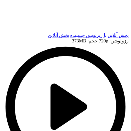
t
t
پخش آنلاین
با زیرنویس چسبیده
پخش آنلاین
رزولوشن: 720p
حجم: 373MB