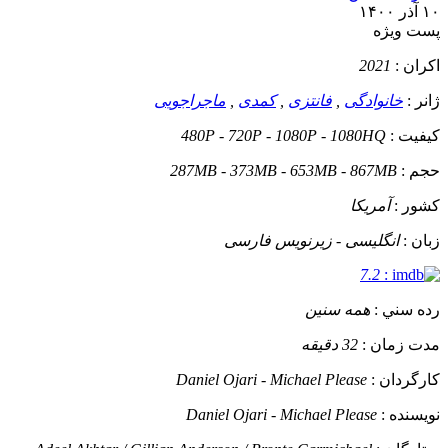
۱۰ آذر ۱۴۰۰
پست ويژه
اکران :
2021
ژانر :
خانوادگی
,
فانتزی
,
کمدی
,
ماجراجویی
کيفيت :
480P - 720P - 1080P - 1080HQ
حجم :
287MB - 373MB - 653MB - 867MB
کشور :
آمریکا
زبان :
انگلیسی - زیرنویس فارسی
7.2
:
رده سني :
همه سنین
مدت زمان :
32 دقیقه
کارگردان :
Daniel Ojari - Michael Please
نويسنده :
Daniel Ojari - Michael Please