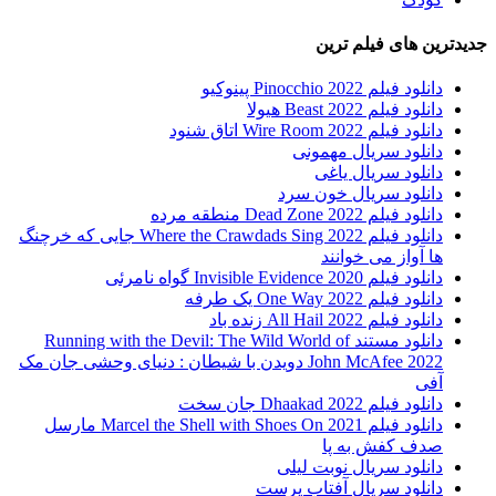
جدیدترین های فیلم ترین
دانلود فیلم Pinocchio 2022 پینوکیو
دانلود فیلم Beast 2022 هیولا
دانلود فیلم Wire Room 2022 اتاق شنود
دانلود سریال مهمونی
دانلود سریال یاغی
دانلود سریال خون سرد
دانلود فیلم 2022 Dead Zone منطقه مرده
دانلود فیلم Where the Crawdads Sing 2022 جایی که خرچنگ
ها آواز می خوانند
دانلود فیلم 2020 Invisible Evidence گواه نامرئی
دانلود فیلم One Way 2022 یک طرفه
دانلود فیلم All Hail 2022 زنده باد
دانلود مستند Running with the Devil: The Wild World of
John McAfee 2022 دویدن با شیطان : دنیای وحشی جان مک
آفی
دانلود فیلم Dhaakad 2022 جان سخت
دانلود فیلم Marcel the Shell with Shoes On 2021 مارسل
صدف کفش به پا
دانلود سریال نوبت لیلی
دانلود سریال آفتاب پرست