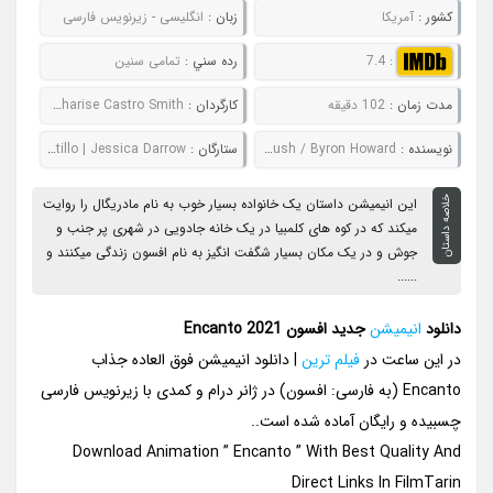
کشور :
آمریکا
زبان :
انگلیسی - زیرنویس فارسی
:
7.4
رده سني :
تمامی سنین
مدت زمان :
102 دقیقه
کارگردان :
Jared Bush / Byron Howard / Charise Castro Smith
نويسنده :
Charise Castro Smith / Jared Bush / Byron Howard
ستارگان :
Stephanie Beatriz | María Cecilia Botero | John Leguizamo | Mauro Castillo | Jessica Darrow
خلاصه داستان
این انیمیشن داستان یک خانواده بسیار خوب به نام مادریگال را روایت
میکند که در کوه های کلمبیا در یک خانه جادویی در شهری پر جنب و
جوش و در یک مکان بسیار شگفت انگیز به نام افسون زندگی میکنند و
......
دانلود
انیمیشن
جدید افسون Encanto 2021
در این ساعت در
فیلم ترین
| دانلود انیمیشن فوق العاده جذاب
Encanto (به فارسی: افسون) در ژانر درام و کمدی با زیرنویس فارسی
چسبیده و رایگان آماده شده است..
Download Animation ” Encanto ” With Best Quality And
Direct Links In FilmTarin