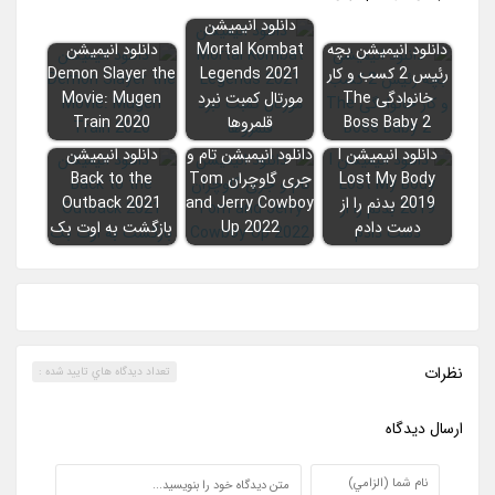
دانلود انیمیشن
دانلود انیمیشن بچه
Mortal Kombat
دانلود انیمیشن
رئیس 2 کسب و کار
Legends 2021
Demon Slayer the
خانوادگی The
مورتال کمبت نبرد
Movie: Mugen
Boss Baby 2
قلمروها
Train 2020
دانلود انیمیشن I
دانلود انیمیشن تام و
دانلود انیمیشن
Lost My Body
جری گاوچران Tom
Back to the
2019 بدنم را از
and Jerry Cowboy
Outback 2021
دست دادم
Up 2022
بازگشت به اوت بک
نظرات
تعداد ديدگاه هاي تاييد شده :
ارسال ديدگاه