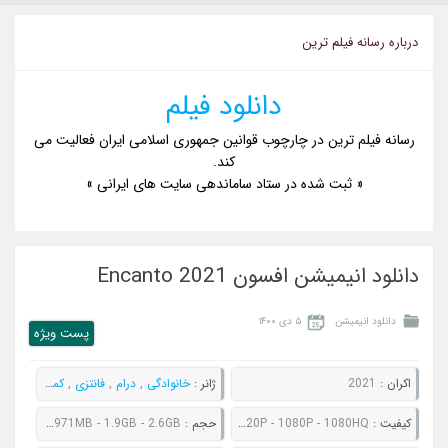
درباره رسانه فيلم ترين
دانلود فیلم
رسانه فیلم ترین در چارچوب قوانین جمهوری اسلامی ایران فعالیت می
کند.
« ثبت شده در ستاد ساماندهی سایت های ایرانی »
دانلود انیمیشن افسون Encanto 2021
دانلود انیمیشن
۵ دی ۱۴۰۰
پست ويژه
اکران :
2021
ژانر :
خانوادگی
,
درام
,
فانتزی
,
کمدی
,
موزیک
کيفيت :
480P - 720P - 1080P - 1080HQ
حجم :
682MB - 971MB - 1.9GB - 2.6GB