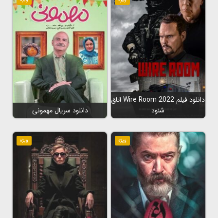
دانلود فیلم Wire Room 2022 اتاق
شنود
دانلود سریال مهمونی
ویژه
ویژه