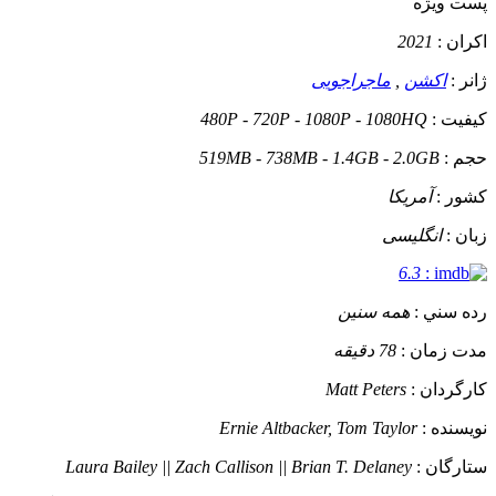
پست ويژه
اکران :
2021
ژانر :
اکشن
,
ماجراجویی
کيفيت :
480P - 720P - 1080P - 1080HQ
حجم :
519MB - 738MB - 1.4GB - 2.0GB
کشور :
آمریکا
زبان :
انگلیسی
6.3
:
رده سني :
همه سنین
مدت زمان :
78 دقیقه
کارگردان :
Matt Peters
نويسنده :
Ernie Altbacker, Tom Taylor
ستارگان :
Laura Bailey || Zach Callison || Brian T. Delaney