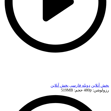
t
t
پخش آنلاین
دوبله فارسی
پخش آنلاین
رزولوشن: 480p
حجم: 519MB