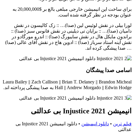
برای ساخت این انیمیشن خارجی مبلغی بالغ بر $20,000,000 به
عنوان بودجه در نظر گرفته شده است.
لورا بیلی در نقش لوئیس لین (صدا)… :: زک کالیسون در نقش
دامیان (صدا)… :: برایان تی دیلینی در نقش فانوس سبز (صدا) ::
براندون مایکل هال در نقش سایبورگ (صدا) :: اندرو مورگادو در
نقش آینه استاد سرباز (صدا) :: ادوین هاج در نقش آقای عالی (صدا)
… صدا پیشگی کرده اند.
اسامی صدا پیشگان
Laura Bailey || Zach Callison || Brian T. Delaney || Brandon Micheal
Hall || Andrew Morgado || Edwin Hodge به صدا پیشگی پرداخته اند.
انیمیشن Injustice 2021 بی عدالتی
فیلم ترین
•
دانلود انیمیشن
•
دانلود انیمیشن Injustice 2021 بی
عدالتی