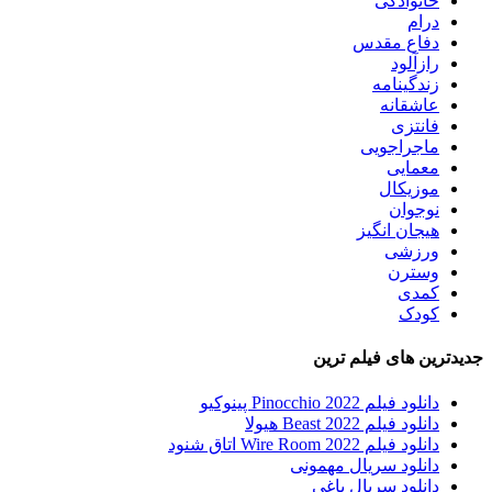
خانوادگی
درام
دفاع مقدس
رازآلود
زندگینامه
عاشقانه
فانتزی
ماجراجویی
معمایی
موزیکال
نوجوان
هیجان انگیز
ورزشی
وسترن
کمدی
کودک
جدیدترین های فیلم ترین
دانلود فیلم Pinocchio 2022 پینوکیو
دانلود فیلم Beast 2022 هیولا
دانلود فیلم Wire Room 2022 اتاق شنود
دانلود سریال مهمونی
دانلود سریال یاغی