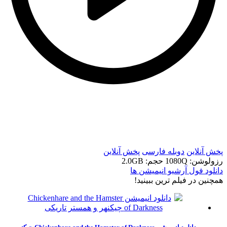
t
t
پخش آنلاین
دوبله فارسی
پخش آنلاین
رزولوشن: 1080Q
حجم: 2.0GB
دانلود فول آرشیو انیمیشن ها
همچنين در فيلم ترين ببينيد!