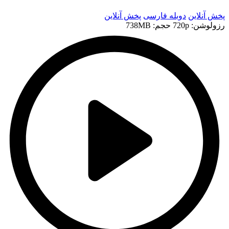
پخش آنلاین
دوبله فارسی
پخش آنلاین
رزولوشن: 720p
حجم: 738MB