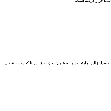
) || الیزا مارتیروسوا به عنوان بلا (صدا) || ایرینا کیریوا به عنوان