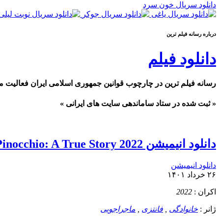
دانلود سریال خون سرد
درباره رسانه فيلم ترين
دانلود فیلم
رسانه فیلم ترین در چارچوب قوانین جمهوری اسلامی ایران فعالیت م
« ثبت شده در ستاد ساماندهی سایت های ایرانی »
دانلود انیمیشن Pinocchio: A True Story 2022 پینوکیو: یک داستان واقعی
دانلود انیمیشن
۲۶ خرداد ۱۴۰۱
اکران :
2022
ژانر :
خانوادگی
,
فانتزی
,
ماجراجویی