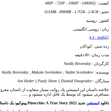
کيفيت :
480P - 720P - 1080P - 1080HQ
حجم :
631MB - 898MB - 1.7GB - 2.4GB
کشور :
روسیه
زبان :
روسی, انگلیسی
4.4
:
رده سني :
کودکان
مدت زمان :
80 دقیقه
کارگردان :
Vasiliy Rovenskiy
نويسنده :
Vasiliy Rovenskiy , Maksim Sveshnikov , Vadim Sveshnikov
ستارگان :
Jon Heder || Pauly Shore || Diomid Vinogradov
خلاصه داستان
این انیمیشن یک روایت بسیار متفاوت از داستان معرو
مسافرتی میشود که توسط یک قاتل اداره میشود و .......
دانلود
انیمیشن
جدید Pinocchio: A True Story 2022 پینوکیو: یک داستان واقعی