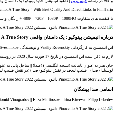
و حالا در رسانه
فیلم ترین
| دانلود انیمیشن جدید پینوکو : یک داستان واقعی Pinocchio: A True Story با دوبله فارسی و لینک مستقیم در اختیار شما قر
io: A True Story ” With Best Quality And Direct Links In FilmTarin
با کیفیت های متفاوت 480P – 720P – 1080P – 1080HQ + رایگان و سانسور شده
درباره انیمیشن پینوکیو : یک داستان واقعی Pinocchio: A True Story
این انیمیشن به کارگردانی Vasiliy Rovenskiy و نویسندگی Vasiliy Rovenskiy , Maksim Sveshnikov , Vadim Sveshnikov ساخته شده است.
لازم به ذکر است این انیمیشن در تاریخ 17 فوریه سال 2020 در روسیه در ژانر خانوادگی و فانتزی اکران شد.
جان هدر به عنوان تایبالت (نسخه انگلیسی) (صدا) || ساحل پالی به عنوان پ
لوسیلدا (صدا) || فیلیپ لبدف در نقش پینوکیو (صدا) (در نقش فیلیپ ل
اسامی صدا پیشگان
 Heder || Pauly Shore || Diomid Vinogradov || Eliza Martirosov || Irina Kireeva || Filipp Lebedev