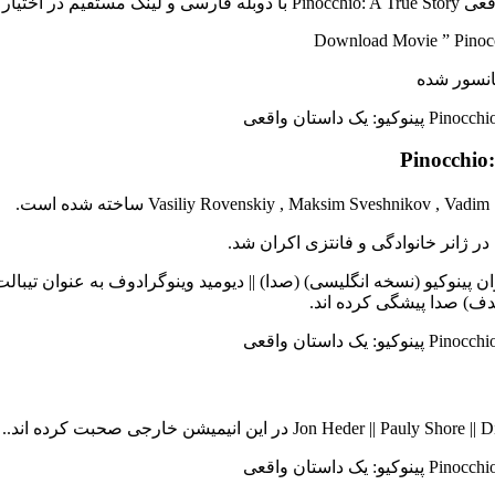
ار گرفته است.
Download Movie ” Pinocch
ینوکیو (نسخه انگلیسی) (صدا) || دیومید وینوگرادوف به عنوان تیبالت (صدا
بدف) صدا پیشگی کرده اند.
Jon در این انیمیشن خارجی صحبت کرده اند..