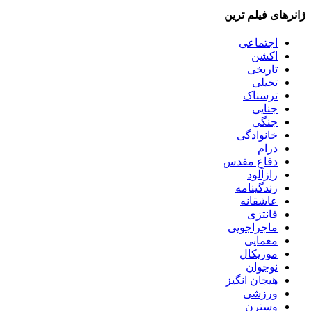
ژانرهای فیلم ترین
اجتماعی
اکشن
تاریخی
تخیلی
ترسناک
جنایی
جنگی
خانوادگی
درام
دفاع مقدس
رازآلود
زندگینامه
عاشقانه
فانتزی
ماجراجویی
معمایی
موزیکال
نوجوان
هیجان انگیز
ورزشی
وسترن