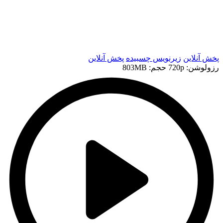
t
t
پخش آنلاین
زیرنویس چسبیده
پخش آنلاین
رزولوشن: 720p
حجم: 803MB