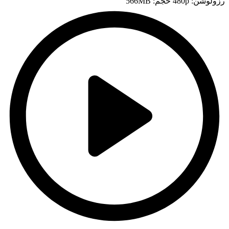
رزولوشن: 480p
حجم: 566MB