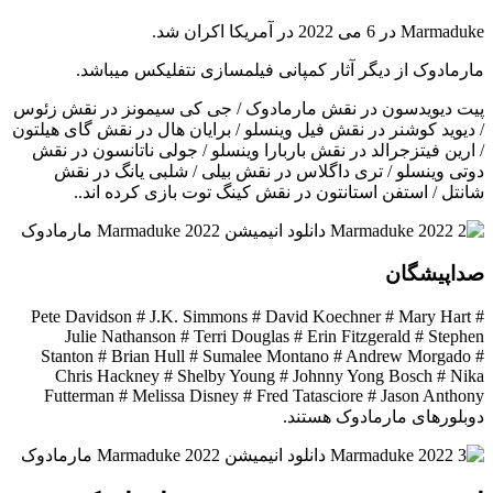
Marmaduke در 6 می 2022 در آمریکا اکران شد.
مارمادوک از دیگر آثار کمپانی فیلمسازی نتفلیکس میباشد.
پیت دیویدسون در نقش مارمادوک / جی کی سیمونز در نقش زئوس
/ دیوید کوشنر در نقش فیل وینسلو / برایان هال در نقش گای هیلتون
/ ارین فیتزجرالد در نقش باربارا وینسلو / جولی ناتانسون در نقش
دوتی وینسلو / تری داگلاس در نقش بیلی / شلبی یانگ در نقش
شانتل / استفن استانتون در نقش کینگ توت بازی کرده اند..
صداپیشگان
Pete Davidson # J.K. Simmons # David Koechner # Mary Hart #
Julie Nathanson # Terri Douglas # Erin Fitzgerald # Stephen
Stanton # Brian Hull # Sumalee Montano # Andrew Morgado #
Chris Hackney # Shelby Young # Johnny Yong Bosch # Nika
Futterman # Melissa Disney # Fred Tatasciore # Jason Anthony
دوبلورهای مارمادوک هستند.