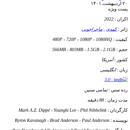
۲۰ اردیبهشت ۱۴۰۱
پست ويژه
اکران :
2022
ژانر :
کمدی
,
ماجراجویی
کيفيت :
480P - 720P - 1080P - 1080HQ
حجم :
566MB - 803MB - 1.5GB - 2.1GB
کشور :
آمریکا
زبان :
انگلیسی
3.0
:
رده سني :
تمامی سنین
مدت زمان :
88 دقیقه
کارگردان :
Mark A.Z. Dippé - Youngki Lee - Phil Nibbelink
نويسنده :
Byron Kavanagh - Brad Anderson - Paul Anderson