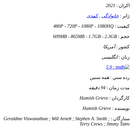
اکران :
2021
ژانر :
خانوادگی
,
کمدی
کيفيت :
480P - 720P - 1080P - 1080HQ
حجم :
609MB - 865MB - 1.7GB - 2.3GB
کشور :
آمریکا
زبان :
انگلیسی
5.9
:
رده سني :
همه سنین
مدت زمان :
94 دقیقه
کارگردان :
Hamish Grieve
نويسنده :
Hamish Grieve
ستارگان :
Geraldine Viswanathan ; Will Arnett ; Stephen A. Smith ;
Terry Crews ; Jimmy Tatro