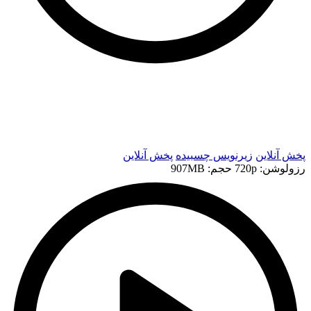
t
t
پخش آنلاین
زیرنویس چسبیده
پخش آنلاین
رزولوشن: 720p
حجم: 907MB