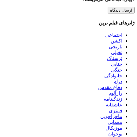
ژانرهای فیلم ترین
اجتماعی
اکشن
تاریخی
تخیلی
ترسناک
جنایی
جنگی
خانوادگی
درام
دفاع مقدس
رازآلود
زندگینامه
عاشقانه
فانتزی
ماجراجویی
معمایی
موزیکال
نوجوان