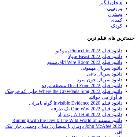
هیجان انگیز
ورزشی
وسترن
کمدی
کودک
جدیدترین های فیلم ترین
دانلود فیلم Pinocchio 2022 پینوکیو
دانلود فیلم Beast 2022 هیولا
دانلود فیلم Wire Room 2022 اتاق شنود
دانلود سریال مهمونی
دانلود سریال یاغی
دانلود سریال خون سرد
دانلود فیلم 2022 Dead Zone منطقه مرده
دانلود فیلم Where the Crawdads Sing 2022 جایی که خرچنگ
ها آواز می خوانند
دانلود فیلم 2020 Invisible Evidence گواه نامرئی
دانلود فیلم One Way 2022 یک طرفه
دانلود فیلم All Hail 2022 زنده باد
دانلود مستند Running with the Devil: The Wild World of
John McAfee 2022 دویدن با شیطان : دنیای وحشی جان مک
آفی