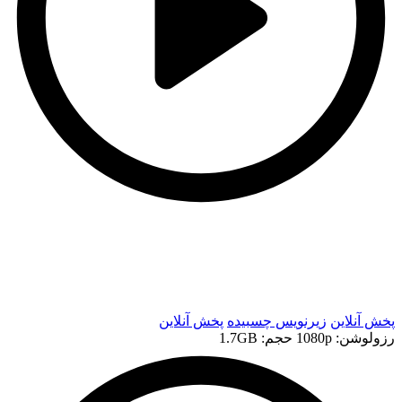
t
t
پخش آنلاین
زیرنویس چسبیده
پخش آنلاین
رزولوشن: 1080p
حجم: 1.7GB