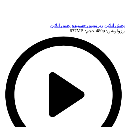
t
t
پخش آنلاین
زیرنویس چسبیده
پخش آنلاین
رزولوشن: 480p
حجم: 637MB