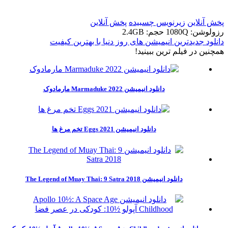
پخش آنلاین
زیرنویس چسبیده
پخش آنلاین
رزولوشن: 1080Q
حجم: 2.4GB
دانلود جدیدترین انیمیشن های روز دنیا با بهترین کیفیت
همچنين در فيلم ترين ببينيد!
دانلود انیمیشن Marmaduke 2022 مارمادوک
دانلود انیمیشن Eggs 2021 تخم مرغ ها
دانلود انیمیشن The Legend of Muay Thai: 9 Satra 2018