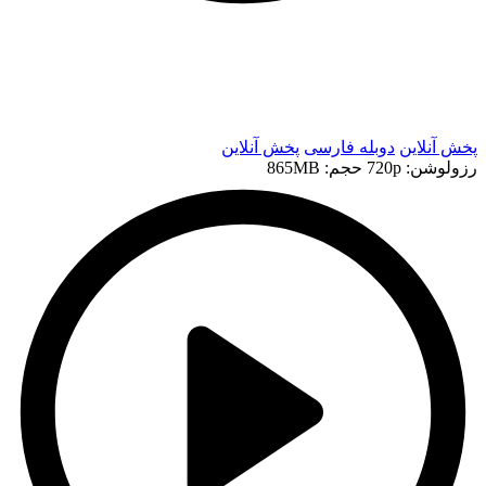
t
t
پخش آنلاین
دوبله فارسی
پخش آنلاین
رزولوشن: 720p
حجم: 865MB