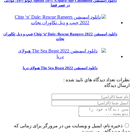
دانلود انیمیشن Apollo 10½: A Space Age Childhood آپولو ½10: کودکی
در عصر فضا
دانلود انیمیشن Chip ‘n’ Dale: Rescue Rangers 2022 چیپ و دیل تکاوران
نجات
دانلود انیمیشن The Sea Beast 2022 هیولای دریا
نظرات
تعداد ديدگاه هاي تاييد شده :
ارسال ديدگاه
ذخیره نام، ایمیل و وبسایت من در مرورگر برای زمانی که
دوباره دیدگاهی می‌نویسم.