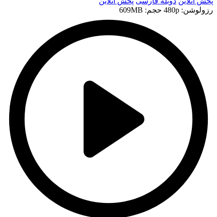
پخش آنلاین
دوبله فارسی
پخش آنلاین
رزولوشن: 480p
حجم: 609MB