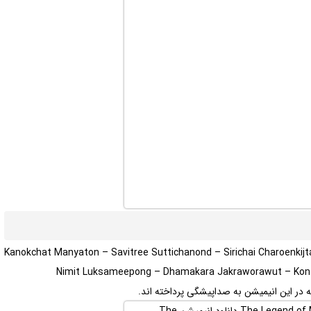
Kanokchat Manyaton – Savitree Suttichanond – Sirichai Charoenki
Nimit Luksameepong – Dhamakara Jakraworawut – Kon