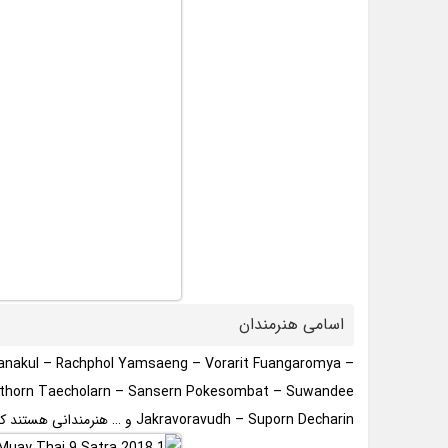
اسامی هنرمندان
jtanakul – Rachphol Yamsaeng – Vorarit Fuangaromya –
thorn Taecholarn – Sansern Pokesombat – Suwandee
Jakravoravudh – Suporn Decharin و … هنرمندانی هستند که در این انیمیشن به صداپیشگی پرداخته اند.