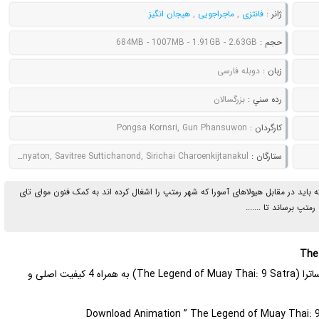
ژانر :
فانتزی
,
ماجراجویی
,
هیجان انگیز
حجم :
684MB - 1007MB - 1.91GB - 2.63GB
زبان :
دوبله فارسی
رده سني :
بزرگسالان
کارگردان :
Pongsa Kornsri, Gun Phansuwon
ستارگان :
Kanokchat Manyaton, Savitree Suttichanond, Sirichai Charoenkijtanakul
باید در مقابل هیولاهای آسورا که شهر رمتپ را اشغال کرده اند به کمک فنون موای تای
پ برساند تا .......
| دانلود انیمیشن افسانه موی تای: ۹ ساترا (The Legend of Muay Thai: 9 Satra) به همراه 4 کیفیت اصلی و
Download Animation ” The Legend of Muay Thai: 9 S