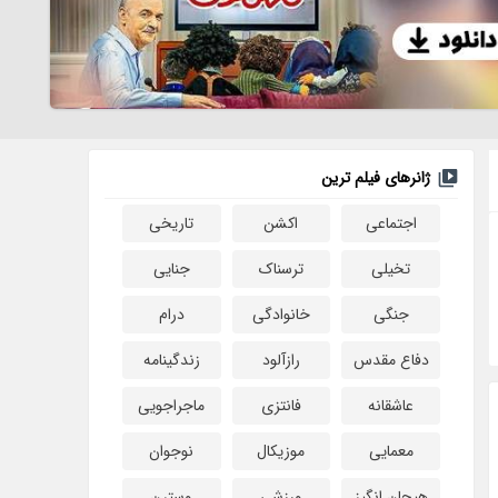
ژانرهای فیلم ترین
اجتماعی
اکشن
تاریخی
تخیلی
ترسناک
جنایی
جنگی
خانوادگی
درام
دفاع مقدس
رازآلود
زندگینامه
عاشقانه
فانتزی
ماجراجویی
معمایی
موزیکال
نوجوان
هیجان انگیز
ورزشی
وسترن