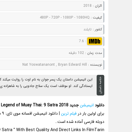
اکران :
2018
کيفيت :
480P - 720P - 1080P - 1080HQ
کشور :
تایلند
7.6
:
مدت زمان :
102 دقیقه
نويسنده :
Nat Yoswatananont , Bryan Edward Hill
خلاصه داستان
این انیمیشن داستان یک پسر جوان به نام اوت را روایت میکند که 
ایستادگی کند. او موظف است یک سلاح جادویی را به شاهزاده ی رمت
دانلود
انیمیشن
جدید The Legend of Muay Thai: 9 Satra 2018
برای اولین بار در
فیلم ترین
دوبله فارسی آماده شده است..
atra ” With Best Quality And Direct Links In FilmTarin