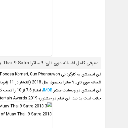
معرفی کامل افسانه موی تای: ۹ ساترا The Legend of Muay Thai: 9 Satra
این انیمیشن به کارگردانی Pongsa Kornsri, Gun Phansuwon و نویسندگی Nat Yoswatananont , Bryan Edward Hill تولید شده است.
افسانه موی تای: ۹ ساترا محصول سال 2018 (انتشار در 11 ژانویه 2018) در کشور تایلند می باشد.
این انیمیشن در وبسایت معتبر
IMDB
، امتیاز 7.6 از 10 را کسب کرد.
جلاب است بدانید، این فیلم در جشنواره Nine Entertain Awards 2019 در 25 ژوئن 2019، به عنوان فیلم سال انتخاب شد.