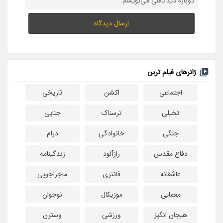
دوباره دیدگاهی می‌نویسم.
ژانرهای فیلم ترین
اجتماعی
اکشن
تاریخی
تخیلی
ترسناک
جنایی
جنگی
خانوادگی
درام
دفاع مقدس
رازآلود
زندگینامه
عاشقانه
فانتزی
ماجراجویی
معمایی
موزیکال
نوجوان
هیجان انگیز
ورزشی
وسترن