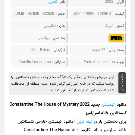
اکران :
2022
ژانر :
فانتزی
کيفيت :
480P - 720P - 1080P - 1080HQ
حجم :
163MB - 229MB - 454MB - 623MB
کشور :
آمریکا
زبان :
انگلیسی
:
-
رده سني :
بزرگسال
مدت زمان :
27 دقیقه
کارگردان :
Matt Peters
نويسنده :
Ernie Altbacker
ستارگان :
Ray Chase # Robin Atkin Downes # Grey Griffin # Camilla Luddington
خلاصه داستان
این انیمیشن داستان زندگی یک کارآگاه مخفی به نام جان کنستانتین را
روایت میکند که در خانه اسرارآمیز گرفتار شده است. منطقه ای محافظت
شده که هیچکس نمیتواند از آنجا فرار کند اما .......
دانلود
انیمیشن
جدید Constantine The House of Mystery 2022
کنستانتین خانه اسرارآمیز
برای نخستین بار در
فیلم ترین
| دانلود انیمیشن خارجی کنستانتین
خانه اسرارآمیز با نام انگلیسی: Constantine The House of