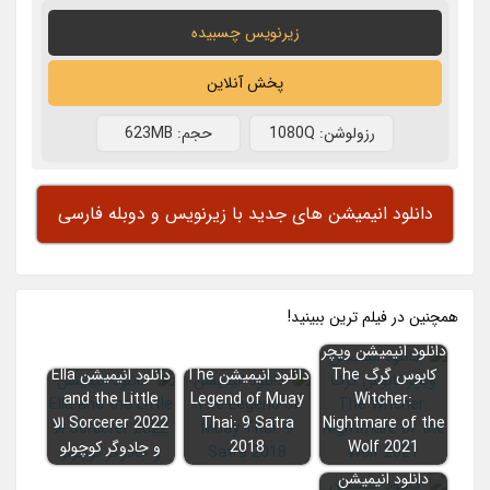
زیرنویس چسبیده
پخش آنلاین
رزولوشن: 1080Q
حجم: 623MB
دانلود انیمیشن های جدید با زیرنویس و دوبله فارسی
همچنين در فيلم ترين ببينيد!
دانلود انیمیشن ویچر
کابوس گرگ The
دانلود انیمیشن The
دانلود انیمیشن Ella
and the Little
Legend of Muay
Witcher:
Nightmare of the
Thai: 9 Satra
Sorcerer 2022 الا
Wolf 2021
2018
و جادوگر کوچولو
دانلود انیمیشن