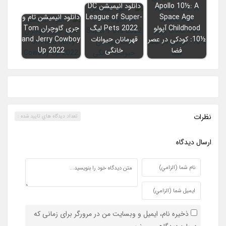
Apollo 10½: A
دانلود انیمیشن DC
Space Age
League of Super-
دانلود انیمیشن تام و
Childhood آپولو
Pets 2022 لیگ
جری گاوچران Tom
½10: کودکی در عصر
قهرمانان حیوانات
and Jerry Cowboy
فضا
خانگی
Up 2022
نظرات
تعداد ديدگاه هاي تاييد شده :
ارسال ديدگاه
ذخیره نام، ایمیل و وبسایت من در مرورگر برای زمانی که