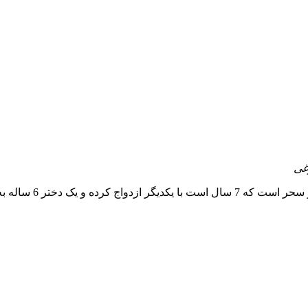
غی
ساعت شلوغی داستان ز