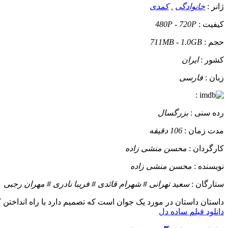
ژانر :
خانوادگی
,
کمدی
کیفیت :
480P - 720P
حجم :
711MB - 1.0GB
کشور :
ایران
زبان :
فارسی
:
رده سنی :
بزرگسال
مدت زمان :
106 دقیقه
کارگردان :
محسن منشی زاده
نویسنده :
محسن منشی زاده
ستارگان :
سعید تهرانی # شهرام قائدی # فریبا نادری # مهران رجبی
داستان
داستان در مورد یک جوان است که تصمیم دارد با راه انداختن
دانلود فیلم ساده دل