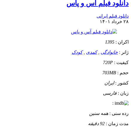
دانلود فیلم آس و پاس
دانلود فیلم ایرانی
۲۸ خرداد ۱۴۰۱
اکران :
1395
ژانر :
خانوادگی
,
کمدی
,
کودک
کیفیت :
720P
حجم :
703MB
کشور :
ایران
زبان :
فارسی
:
رده سنی :
همه سنین
مدت زمان :
92 دقیقه