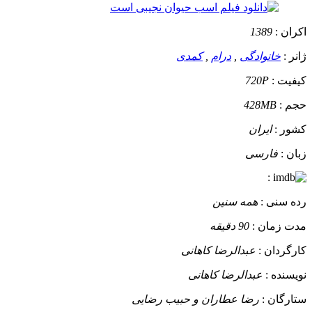
اکران :
1389
ژانر :
خانوادگی
,
درام
,
کمدی
کیفیت :
720P
حجم :
428MB
کشور :
ایران
زبان :
فارسی
:
رده سنی :
همه سنین
مدت زمان :
90 دقیقه
کارگردان :
عبدالرضا کاهانی
نویسنده :
عبدالرضا کاهانی
ستارگان :
رضا عطاران و حبیب رضایی