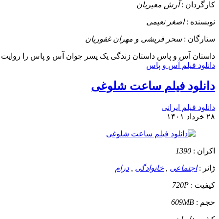
کارگردان :
آرش معیریان
نویسنده :
اصغر نعیمی
ستارگان :
سحر قریشی و مهران غفوریان
داستان
آس و پاس داستان زندگی یک پسر جوان آس و پاس را روایت می
دانلود فیلم آس و پاس
دانلود فیلم ساعت شلوغی
دانلود فیلم ایرانی
۲۸ خرداد ۱۴۰۱
اکران :
1390
ژانر :
اجتماعی
,
خانوادگی
,
درام
کیفیت :
720P
حجم :
609MB