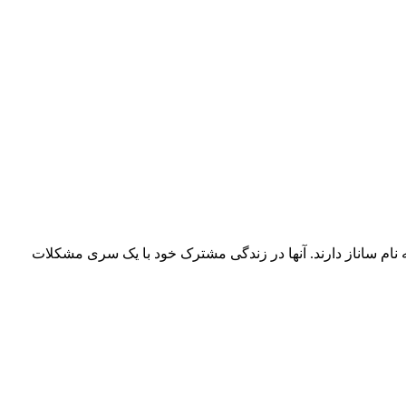
ندگی زن و شوهری به نام های نوید و سحر است که 7 سال است با یکدیگر ازدواج کرده و یک دختر 6 ساله به نام ساناز دارند. آنها در زندگی مشترک خود با یک سری مشکلات