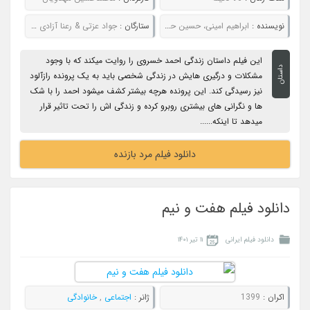
نویسنده :
ابراهیم امینی، حسین حسنی و محمدحسین مهدویان
ستارگان :
جواد عزتی & رعنا آزادی ور & بابک کریمی & آناهیتا درگاهی & امیر دژاکام
این فیلم داستان زندگی احمد خسروی را روایت میکند که با وجود
داستان
مشکلات و درگیری هایش در زندگی شخصی باید به یک پرونده رازآلود
نیز رسیدگی کند. این پرونده هرچه بیشتر کشف میشود احمد را با شک
ها و نگرانی های بیشتری روبرو کرده و زندگی اش را تحت تاثیر قرار
میدهد تا اینکه......
دانلود فیلم مرد بازنده
دانلود فیلم هفت و نیم
دانلود فیلم ایرانی
۱۱ تیر ۱۴۰۱
اکران :
1399
ژانر :
اجتماعی
,
خانوادگی