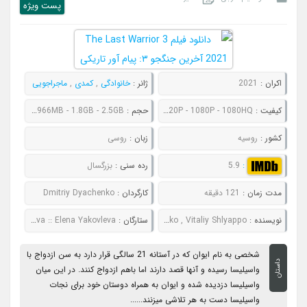
پست ويژه
اکران :
2021
ژانر :
خانوادگی
,
کمدی
,
ماجراجویی
کیفیت :
480P - 720P - 1080P - 1080HQ
حجم :
681MB - 966MB - 1.8GB - 2.5GB
کشور :
روسیه
زبان :
روسی
:
5.9
رده سنی :
بزرگسال
مدت زمان :
121 دقیقه
کارگردان :
Dmitriy Dyachenko
نویسنده :
Pavel Danilov , Vasiliy Kutsenko , Vitaliy Shlyappo
ستارگان :
Viktor Khorinyak :: Mila Sivatskaya :: Ekaterina Vilkova :: Elena Yakovleva
شخصی به نام ایوان که در آستانه 21 سالگی قرار دارد به سن ازدواج با
داستان
واسیلیسا رسیده و آنها قصد دارند اما باهم ازدواج کنند. در این میان
واسیلیسا دزدیده شده و ایوان به همراه دوستان خود برای نجات
واسیلیسا دست به هر تلاشی میزنند......