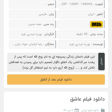
کیفیت :
480P - 720P - 1080P - 1080HQ
حجم :
-
کشور :
ایران
زبان :
فارسی
:
رده سنی :
همه سنین
مدت زمان :
90 دقیقه
کارگردان :
پوریا حیدری اوره
نویسنده :
پوریا حیدری اوره
ستارگان :
رضا کیانیان، جواد عزتی و ستاره پسیانی
این فیلم داستان زندگی پسربچه ای به نام روح الله است که پس از
داستان
پشت سر گذاشتن یک اتفاق ناگوار تصمیم دارد برای رسیدن به اهدافش
تلاش کند و ...... (روح الله آرزو دارد به تیم استقلال گل بزند)
دانلود فیلم بعد از اتفاق
دانلود فیلم عاشق
دانلود فیلم ایرانی
۱۶ تیر ۱۴۰۱