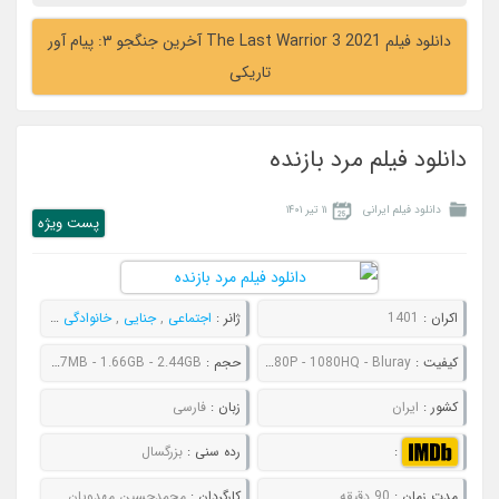
دانلود فیلم The Last Warrior 3 2021 آخرین جنگجو ۳: پیام آور
تاریکی
دانلود فیلم مرد بازنده
دانلود فیلم ایرانی
۱۱ تیر ۱۴۰۱
پست ويژه
اکران :
1401
ژانر :
اجتماعی
,
جنایی
,
خانوادگی
,
درام
کیفیت :
480P - 720P - 1080P - 1080HQ - Bluray
حجم :
491MB - 767MB - 1.66GB - 2.44GB
کشور :
ایران
زبان :
فارسی
:
رده سنی :
بزرگسال
مدت زمان :
90 دقیقه
کارگردان :
محمدحسین مهدویان