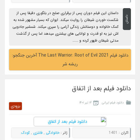
داستان این فیلم دوران پس از برقراری صلح در بلگوری دقیقا پس از
داستان
شکست خوردن شیطان را روایت میکند. ایوان که بسیار مشهور شده به
کمک خانواده و دوستانش زندگی آرامی را سپری میکند. شمشیر جادویی
اش نیز به او قدرت و توانایی های بیشتری میدهد اما پس از گذشت
مدتی شیطان ظهور کرده و ......
دانلود فیلم The Last Warrior: Root of Evil 2021 آخرین جنگجو:
ریشه شر
دانلود فیلم بعد از اتفاق
دانلود فیلم ایرانی
۱۶ تیر ۱۴۰۱
بزودی
اکران :
1401
ژانر :
خانوادگی
,
فانتزی
,
کودک