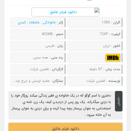
اکران :
1385
ژانر :
خانوادگی
,
عاشقانه
,
کمدی
کیفیت :
720P
حجم :
402MB
کشور :
ایران
زبان :
فارسی
:
رده سنی :
همه سنین
مدت زمان :
87 دقیقه
کارگردان :
افشین شرکت
نویسنده :
افشین شرکت
ستارگان :
هانیه توسلی و ایرج نوذری
دختری با اسم گوگو که در یک خانواده ی فقیر زندگی میکند روزگار خود را
داستان
با دزدی میگذراند. یک روز پس از دزدیدن کیف یک زن، نامه ی
استخدامی به عنوان پرستار بچه پیدا کرده و برای دزدی به عنوان پرستار
به آن خانه میرود...
دانلود فیلم عاشق