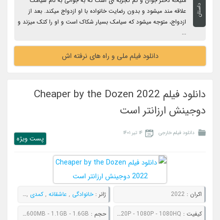
ملیحه دختر جوان و کم تجربه ای است که به جوانی به نام سیامک
داستان
علاقه مند میشود و بدون رضایت خانواده با او ازدواج میکند. بعد از
ازدواج، متوجه میشود که سیامک بسیار شکاک است و او را کتک میزند و
...
دانلود فیلم ملی و راه های نرفته اش
دانلود فیلم Cheaper by the Dozen 2022
دوجینش ارزانتر است
دانلود فیلم خارجی
۱۴ تیر ۱۴۰۱
پست ويژه
اکران :
2022
ژانر :
خانوادگی
,
عاشقانه
,
کمدی
,
ماجراجویی
کیفیت :
480P - 720P - 1080P - 1080HQ
حجم :
425MB - 600MB - 1.1GB - 1.6GB