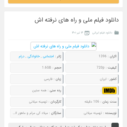
دانلود فیلم ملی و راه های نرفته اش
دانلود فیلم ایرانی
۱۴ تیر ۱۴۰۱
اکران :
1396
ژانر :
اجتماعی
,
خانوادگی
,
درام
کیفیت :
720p
حجم :
1.6GB
کشور :
ایران
زبان :
فارسی
:
رده سنی :
همه سنین
مدت زمان :
106 دقیقه
کارگردان :
تهمینه میلانی
نویسنده :
تهمینه میلانی
ستارگان :
میلاد کی مرام و ماهور الوند