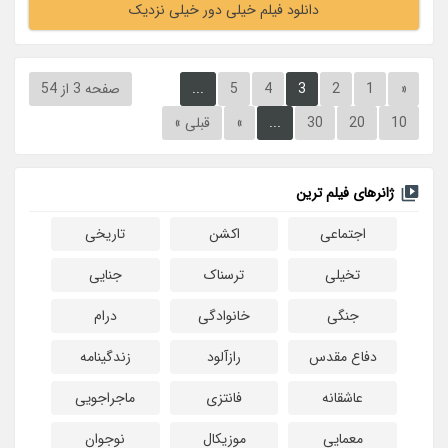
دانلود فیلم خیلی دور خیلی نزدیک
«
1
2
3
4
5
...
صفحه 3 از 54
10
20
30
...
»
قبلی »
ژانرهای فیلم ترین
اجتماعی
اکشن
تاریخی
تخیلی
ترسناک
جنایی
جنگی
خانوادگی
درام
دفاع مقدس
رازآلود
زندگینامه
عاشقانه
فانتزی
ماجراجویی
معمایی
موزیکال
نوجوان