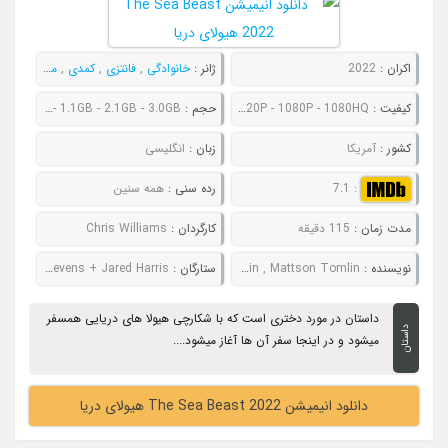
اکران :
2022
ژانر :
خانوادگی
,
فانتزی
,
کمدی
,
ماجراجویی
کیفیت :
480P - 720P - 1080P - 1080HQ
حجم :
788MB - 1.1GB - 2.1GB - 3.0GB
کشور :
آمریکا
زبان :
انگلیسی
:
7.1
رده سنی :
همه سنین
مدت زمان :
115 دقیقه
کارگردان :
Chris Williams
نویسنده :
Chris Williams , Nell Benjamin , Mattson Tomlin
ستارگان :
Karl Urban + Dan Stevens + Jared Harris
داستان در مورد دختری است که با شکارچی هیولا های دریایی همسفر
داستان
میشود و در اینجا سفر آن ها آغاز میشود....
دانلود انیمیشن The Sea Beast 2022 هیولای دریا