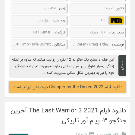
کشور :
آمریکا
زبان :
انگلیسی
:
4.3
رده سنی :
بزرگسال
مدت زمان :
107 دقیقه
کارگردان :
Gail Lerner
نویسنده :
Frank B. Gilbreth Jr. - Ernestine Gilbreth Carey - Craig Titley
ستارگان :
Gabrielle Union # Zach Braff # Erika Christensen # Timon Kyle Durrett
این فیلم داستان یک خانواده 12 نفره را روایت میکند که علاوه بر اینکه
داستان
زندگی بسیار شلوغ و پر سر و صدایی دارند مجبورند تجارت خانوادگی
خود را نیز به بهترین شکل ممکن مدیریت کنند....
دانلود فیلم Cheaper by the Dozen 2022 دوجینش ارزانتر است
دانلود فیلم The Last Warrior 3 2021 آخرین
جنگجو ۳: پیام آور تاریکی
دانلود فیلم خارجی
۱۲ تیر ۱۴۰۱