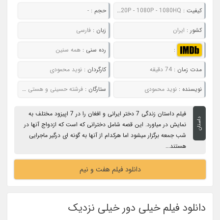
کیفیت :
480P - 720P - 1080P - 1080HQ
حجم :
-
کشور :
ایران
زبان :
فارسی
:
رده سنی :
همه سنین
مدت زمان :
74 دقیقه
کارگردان :
نوید محمودی
نویسنده :
نوید محمودی
ستارگان :
فرشته حسینی و هستی مهدوی
فیلم داستان زندگی 7 دختر ایرانی و افغان را در 7 اپیزود مختلف به
داستان
نمایش در میاورد. این قصه شامل دخترانی که است که ازدواج آنها در
شب جمعه برگزار میشود اما هرکدام از آنها به گونه ای درگیر ماجرایی
هستند...
دانلود فیلم هفت و نیم
دانلود فیلم خیلی دور خیلی نزدیک