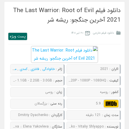
دانلود فیلم The Last Warrior: Root of Evil
2021 آخرین جنگجو: ریشه شر
دانلود فیلم خارجی
۲۰ تیر ۱۴۰۱
پست ويژه
اکران :
2021
ژانر :
خانوادگی
,
فانتزی
,
کمدی
,
ماجراجویی
کیفیت :
480P - 720P - 1080P - 1080HQ
حجم :
816MB - 1.1GB - 2.2GB - 3.0GB
کشور :
روسیه
زبان :
روسی
:
5.9
رده سنی :
بزرگسالان
مدت زمان :
121 دقیقه
کارگردان :
Dmitriy Dyachenko
نویسنده :
Pavel Danilov - Vasiliy Kutsenko - Vitaliy Shlyappo
ستارگان :
Viktor Khorinyak :: Mila Sivatskaya :: Ekaterina Vilkova :: Elena Yakovleva