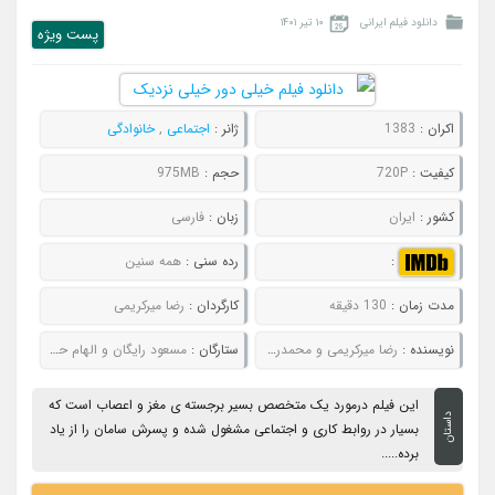
دانلود فیلم ایرانی
۱۰ تیر ۱۴۰۱
پست ويژه
اکران :
1383
ژانر :
اجتماعی
,
خانوادگی
کیفیت :
720P
حجم :
975MB
کشور :
ایران
زبان :
فارسی
:
رده سنی :
همه سنین
مدت زمان :
130 دقیقه
کارگردان :
رضا میرکریمی
نویسنده :
رضا میرکریمی و محمدرضا گوهری
ستارگان :
مسعود رایگان و الهام حمیدی
این فیلم درمورد یک متخصص بسیر برجسته ی مغز و اعصاب است که
داستان
بسیار در روابط کاری و اجتماعی مشغول شده و پسرش سامان را از یاد
برده.....