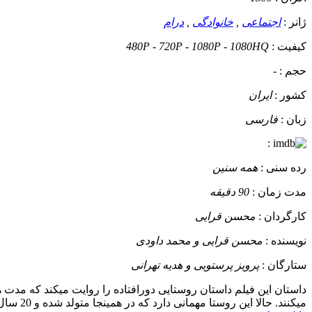
ژانر :
اجتماعی
,
خانوادگی
,
درام
کیفیت :
480P - 720P - 1080P - 1080HQ
حجم :
-
کشور :
ایران
زبان :
فارسی
:
رده سنی :
همه سنین
مدت زمان :
90 دقیقه
کارگردان :
محسن قرایی
نویسنده :
محسن قرایی و محمد داودی
ستارگان :
پرویز پرستویی و هدیه تهرانی
داستان
این فیلم داستان روستایی دورافتاده را روایت میکند که مدت 
میکنند. حالا این روستا مهمانی دارد که در همینجا متولد شده و 20 سال از کوچش میگذرد و ........