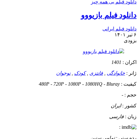
دانلود فیلم بی همه چیز
دانلود فیلم بازيووو
دانلود فیلم ایرانی
۶ تیر ۱۴۰۱
بزودی
اکران :
1401
ژانر :
خانوادگی
,
فانتزی
,
کودک
,
نوجوان
کیفیت :
480P - 720P - 1080P - 1080HQ - Bluray
حجم :
-
کشور :
ایران
زبان :
فارسی
:
رده سنی :
تمامی سنین