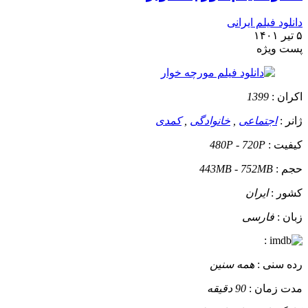
دانلود فیلم ایرانی
۵ تیر ۱۴۰۱
پست ويژه
اکران :
1399
ژانر :
اجتماعی
,
خانوادگی
,
کمدی
کیفیت :
480P - 720P
حجم :
443MB - 752MB
کشور :
ایران
زبان :
فارسی
:
رده سنی :
همه سنین
مدت زمان :
90 دقیقه