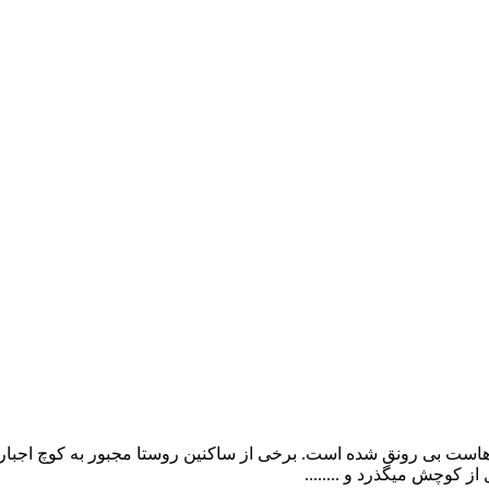
هاست بی رونق شده است. برخی از ساکنین روستا مجبور به کوچ اجباری 