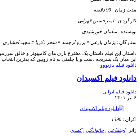
مدت زمان :
90 دقیقه
کارگردان :
امیرحسین قهرایی
نویسنده :
سلمان خورشیدی
ستارگان :
پژمان بازغی # برزو ارجمند # سحر ذكريا # مجید افشاری
داستان
این فیلم داستان یک مخترع بازی های کامپیوتر و خالق سرزمین
این میان یک پسربچه دست و پا چلفتی به نام ژوبین که بدترین انتخاب مم
دانلود فیلم بازيووو
دانلود فیلم اکسیدان
دانلود فیلم ایرانی
۶ تیر ۱۴۰۱
اکران :
1396
ژانر :
اجتماعی
,
خانوادگی
,
کمدی