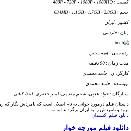
کیفیت :
480P - 720P - 1080P - 1080HQ
حجم :
634MB - 1.1GB - 1.7GB - 2.8GB
کشور :
ایران
زبان :
فارسی
:
رده سنی :
همه سنین
مدت زمان :
90 دقیقه
کارگردان :
حامد محمدی
نویسنده :
حامد محمدی
ستارگان :
جواد عزتی، شبنم مقدمی، امیر جعفری، لیندا کیانی
داستان
فیلم درمورد جوانی به نام اصلان است که نامزدش نگار که روی
برود و نامزدش را به ایران برگرداند اما.......
دانلود فیلم اکسیدان
دانلود فیلم مورچه خوار