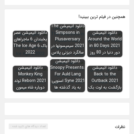
همچنين در فيلم ترين ببينيد!
دانلود انیمیشن The
دانلود انیمیشن
Simpsons in
دانلود انیمیشن عصر
Around the World
Plusaversary
یخبندان 6 ماجراهای
in 80 Days 2021
2021 سیمپسونها در
باک The Ice Age 6
دور دنیا در 80 روز
سالگرد دیزنی پلاس
2022
دانلود انیمیشن
دانلود انیمیشن
Snoopy Presents:
دانلود انیمیشن
Monkey King
For Auld Lang
Back to the
Outback 2021
Syne 2021 اسنوپی:
Reborn 2021 تولد
بازگشت به اوت بک
به یاد گذشته ها
دوباره شاه میمون
نظرات
تعداد ديدگاه هاي تاييد شده :