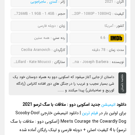
اکران :
2021
ژانر :
کمدی
,
ماجراجویی
کيفيت :
480P - 720P - 1080P - 1080HQ
حجم :
510MB - 726MB - 1.9GB - 1.4GB
کشور :
آمریکا
زبان :
دوبله فارسی
:
6.6
رده سني :
همه سنین
مدت زمان :
78 دقیقه
کارگردان :
Cecilia Aranovich
نويسنده :
Michael Ryan - William Hanna - Joseph Barbera
ستارگان :
Frank Welker - Grey Griffin - Matthew Lillard - Kate Micucci
خلاصه داستان
داستان از جایی آغاز میشود که اسکوبی دوو به همراه دوستان خود یک
شی بسیار عجیب و غریب را در جنگل های دور افتاده کانزاس (زادگاه
کوریج و صاحبانش) پیدا میکنند و .......
دانلود
انیمیشن
جدید اسکوبی دوو : ملاقات با سگ ترسو 2021
برای اولین بار در
فیلم ترین
| دانلود انیمیشن خارجی Scooby-Doo!
Meets Courage the Cowardly Dog (اسکوبی دوو : ملاقات با سگ
ترسو) با 4 کیفیت اصلی + دوبله فارسی و لینک رایگان آماده شده