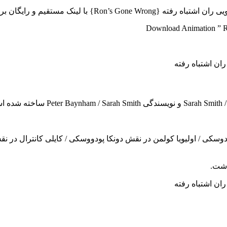
ینک مستقیم و رایگان برای شما عزیزان آماده شده..
Download Animation ” Ro
سکی / اولیویا کولمن در نقش دونکا پودووسکی / کایلی کانترال در نقش