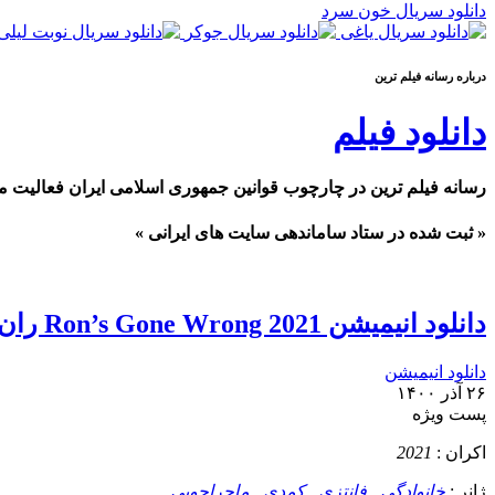
دانلود سریال خون سرد
درباره رسانه فيلم ترين
دانلود فیلم
رسانه فیلم ترین در چارچوب قوانین جمهوری اسلامی ایران فعالیت م
« ثبت شده در ستاد ساماندهی سایت های ایرانی »
دانلود انیمیشن Ron’s Gone Wrong 2021 ران اشتباه رفته
دانلود انیمیشن
۲۶ آذر ۱۴۰۰
پست ويژه
اکران :
2021
ژانر :
خانوادگی
,
فانتزی
,
کمدی
,
ماجراجویی