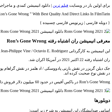
برای اولین بار در وبسایت
فیلم ترین
| دانلود انیمیشن کمدی و ماجراجویی ران اشتباه رفته {Ron’s Gone Wrong} با ل
n’s Gone Wrong ” With Best Quality And Direct Links In FilmTarin
{ دوبله فارسی | زیرنویس فارسی چسبیده }
معرفی انیمیشن ران اشتباه رفته Ron’s Gone Wrong
این انیمیشن به کارگردانی Sarah Smith / Jean-Philippe Vine / Octavio E. Rodriguez و نویسندگی Peter Baynham / Sarah Smith ساخته شده است.
ران اشتباه رفته 22 اکتبر 2021 در آمریکا اکران شد.
جک دیلن گریزر در نقش بارنی پادووسکی / اد هلمز در نقش گراهام پودو
در نقش نوح صحبت کرده اند.
Ron’s Gone Wrong در باکس آفیس در حدود 60 میلیون دلار فروش داشت.
دوبلورها
اسامی صداپیشگان این انیمیشن به شرح زیر است: