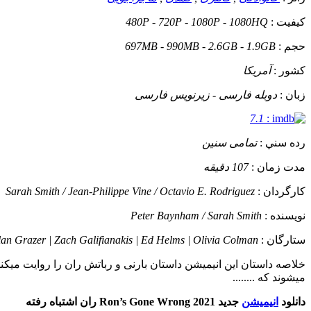
کيفيت :
480P - 720P - 1080P - 1080HQ
حجم :
697MB - 990MB - 2.6GB - 1.9GB
کشور :
آمریکا
زبان :
دوبله فارسی - زیرنویس فارسی
7.1
:
رده سني :
تمامی سنین
مدت زمان :
107 دقیقه
کارگردان :
Sarah Smith / Jean-Philippe Vine / Octavio E. Rodriguez
نويسنده :
Peter Baynham / Sarah Smith
ستارگان :
an Grazer | Zach Galifianakis | Ed Helms | Olivia Colman
خلاصه داستان
این انیمیشن داستان بارنی و رباتش ران را روایت میکند
میشوند که ........
دانلود
انیمیشن
جدید Ron’s Gone Wrong 2021 ران اشتباه رفته