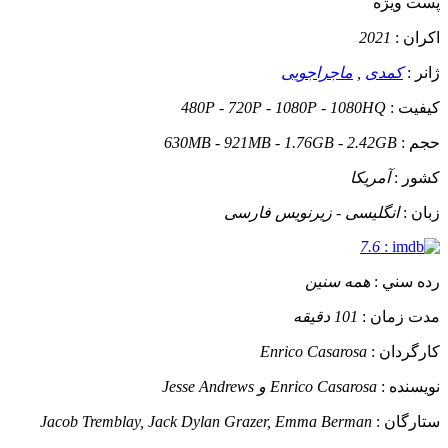
پست ويژه
اکران :
2021
ژانر :
کمدی
,
ماجراجویی
کيفيت :
480P - 720P - 1080P - 1080HQ
حجم :
630MB - 921MB - 1.76GB - 2.42GB
کشور :
آمریکا
زبان :
انگلیسی - زیرنویس فارسی
7.6
:
رده سني :
همه سنین
مدت زمان :
101 دقیقه
کارگردان :
Enrico Casarosa
نويسنده :
Enrico Casarosa و Jesse Andrews
ستارگان :
Jacob Tremblay, Jack Dylan Grazer, Emma Berman