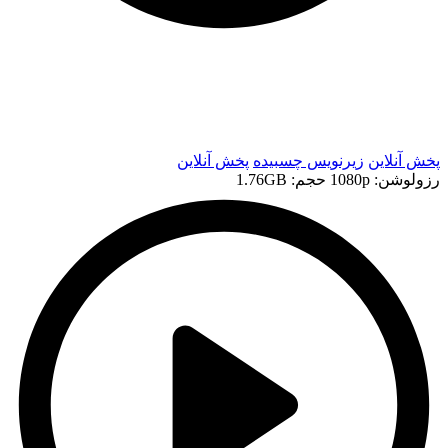
t
t
پخش آنلاین
زیرنویس چسبیده
پخش آنلاین
رزولوشن: 1080p
حجم: 1.76GB