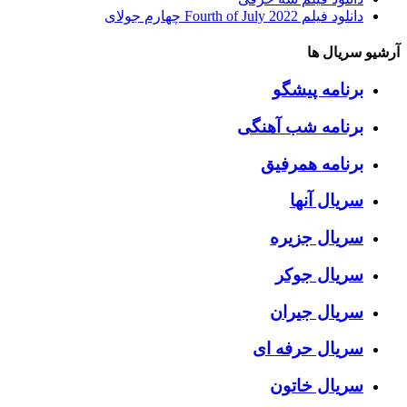
دانلود فیلم Fourth of July 2022 چهارم جولای
آرشیو سریال ها
برنامه پیشگو
برنامه شب آهنگی
برنامه همرفیق
سریال آنها
سریال جزیره
سریال جوکر
سریال جیران
سریال حرفه ای
سریال خاتون