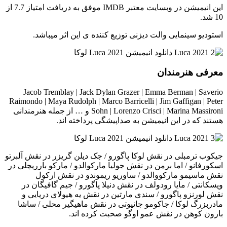
این انیمیشن در وبسایت معتبر IMDB موفق به دریافت امتیاز 7.7 از
10 شد.
استودیو سینمایی والت دیزنی توزیع کننده ی این اثر میباشد.
معرفی هنرمندان
Jacob Tremblay | Jack Dylan Grazer | Emma Berman | Saverio
Raimondo | Maya Rudolph | Marco Barricelli | Jim Gaffigan | Peter
Sohn | Lorenzo Crisci | Marina Massironi و … از جمله هنرمندانی
هستند که در این انیمیشن به صداپیشگی پرداخته اند.
جیکوب ترمبلی در نقش لوکا پاگورو / جک دیلن گریزر در نقش آلبرتو
اسکورفانو / اما برمن در نقش جولیا مارکوالدو / مارکو بارریچلی در
نقش ماسیمو مارکووالدو / ساوریو ریموندو در نقش ارکول
ویسکانتی / مایا رودولف در نقش دنیلا پاگورو / جیم گافیگان در
نقش لورنزو پاگورو / سندی مارتین در نقش یه هیولای دریایی و
مادربزرگ لوکا / جاکومو جانیوتی در نقش ماهیگیر محلی / ساشا
بارون کوهن در نقش عمو اوگو صحبت کرده اند.