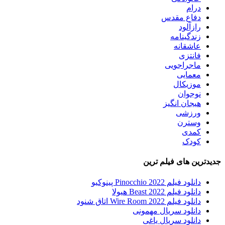
درام
دفاع مقدس
رازآلود
زندگینامه
عاشقانه
فانتزی
ماجراجویی
معمایی
موزیکال
نوجوان
هیجان انگیز
ورزشی
وسترن
کمدی
کودک
جدیدترین های فیلم ترین
دانلود فیلم Pinocchio 2022 پینوکیو
دانلود فیلم Beast 2022 هیولا
دانلود فیلم Wire Room 2022 اتاق شنود
دانلود سریال مهمونی
دانلود سریال یاغی