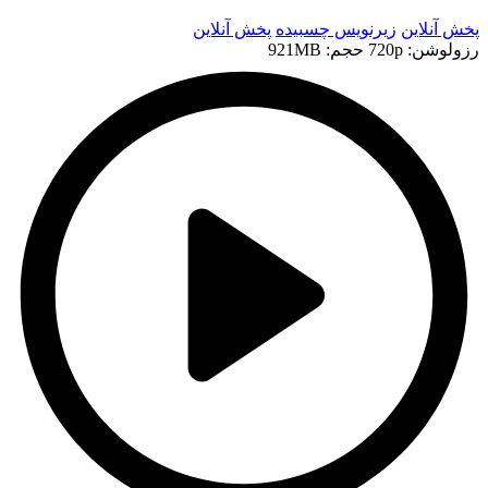
پخش آنلاین
زیرنویس چسبیده
پخش آنلاین
رزولوشن: 720p
حجم: 921MB