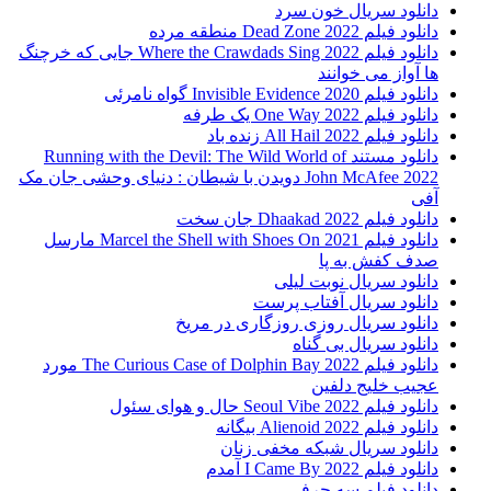
دانلود سریال خون سرد
دانلود فیلم 2022 Dead Zone منطقه مرده
دانلود فیلم Where the Crawdads Sing 2022 جایی که خرچنگ
ها آواز می خوانند
دانلود فیلم 2020 Invisible Evidence گواه نامرئی
دانلود فیلم One Way 2022 یک طرفه
دانلود فیلم All Hail 2022 زنده باد
دانلود مستند Running with the Devil: The Wild World of
John McAfee 2022 دویدن با شیطان : دنیای وحشی جان مک
آفی
دانلود فیلم Dhaakad 2022 جان سخت
دانلود فیلم Marcel the Shell with Shoes On 2021 مارسل
صدف کفش به پا
دانلود سریال نوبت لیلی
دانلود سریال آفتاب پرست
دانلود سریال روزی روزگاری در مریخ
دانلود سریال بی گناه
دانلود فیلم The Curious Case of Dolphin Bay 2022 مورد
عجیب خلیج دلفین
دانلود فیلم Seoul Vibe 2022 حال و هوای سئول
دانلود فیلم Alienoid 2022 بیگانه
دانلود سریال شبکه مخفی زنان
دانلود فیلم I Came By 2022 آمدم
دانلود فیلم سه حرفی