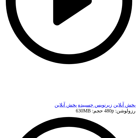
t
t
پخش آنلاین
زیرنویس چسبیده
پخش آنلاین
رزولوشن: 480p
حجم: 630MB