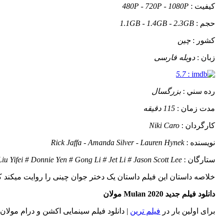
کيفيت :
480P - 720P - 1080P
حجم :
1.1GB - 1.4GB - 2.3GB
کشور :
چین
زبان :
دوبله فارسی
5.7
:
رده سني :
بزرگسال
مدت زمان :
115 دقیقه
کارگردان :
Niki Caro
نويسنده :
Rick Jaffa - Amanda Silver - Lauren Hynek
ستارگان :
Liu Yifei # Donnie Yen # Gong Li # Jet Li # Jason Scott Lee
خلاصه داستان
این فیلم داستان یک دختر جوان چینی را روایت میکند 
دانلود فیلم جدید Mulan 2020 مولان
برای اولین بار در
فیلم ترین
| دانلود فیلم سینمایی اکشن و درام مولان (نام انگلیسی: Mulan) با لینک مستقیم و برترین کیفیت ممکن l HD