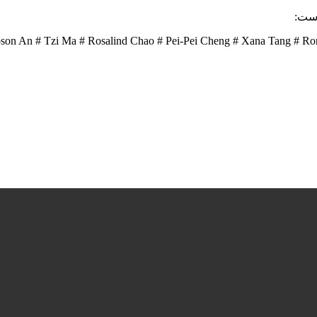
است:
# Yoson An # Tzi Ma # Rosalind Chao # Pei-Pei Cheng # Xana Tang #