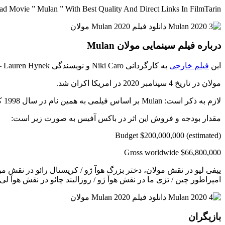
d Movie ” Mulan ” With Best Quality And Direct Links In FilmTarin
درباره فیلم سینمایی مولان Mulan
این
فیلم خارجی
به کارگردانی Niki Caro و نویسندگی Rick Jaffa – Amanda Silver – Lauren Hynek ساخته شده است.
مولان در تاریخ 4 سپتامبر 2020 در امریکا اکران شد.
لازم به ذکر است: Mulan بر اساس فیلمی به همین نام در سال 1998 که خود آن نیز بر گرفته از افسانه های فولکلور چینی تصنیف مولان ساخته شده است.
مقدار بودجه و فروش این اثر در باکس آفیس به صورت زیر است:
Budget $200,000,000 (estimated)
Gross worldwide $66,800,000
ییفی لیو در نقش مولان، دختر بزرگ هوآ ژو / کریستال رائو در نقش
امپراطور چین / تزی ما در نقش هوآ ژو / روزالیند چائو در نقش هوآ لی /
بازیگران