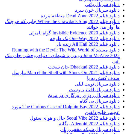
دانلود سریال یاغی
دانلود سریال خون سرد
دانلود فیلم 2022 Dead Zone منطقه مرده
دانلود فیلم Where the Crawdads Sing 2022 جایی که خرچنگ
ها آواز می خوانند
دانلود فیلم 2020 Invisible Evidence گواه نامرئی
دانلود فیلم One Way 2022 یک طرفه
دانلود فیلم All Hail 2022 زنده باد
دانلود مستند Running with the Devil: The Wild World of
John McAfee 2022 دویدن با شیطان : دنیای وحشی جان مک
آفی
دانلود فیلم Dhaakad 2022 جان سخت
دانلود فیلم Marcel the Shell with Shoes On 2021 مارسل
صدف کفش به پا
دانلود سریال نوبت لیلی
دانلود سریال آفتاب پرست
دانلود سریال روزی روزگاری در مریخ
دانلود سریال بی گناه
دانلود فیلم The Curious Case of Dolphin Bay 2022 مورد
عجیب خلیج دلفین
دانلود فیلم Seoul Vibe 2022 حال و هوای سئول
دانلود فیلم Alienoid 2022 بیگانه
دانلود سریال شبکه مخفی زنان