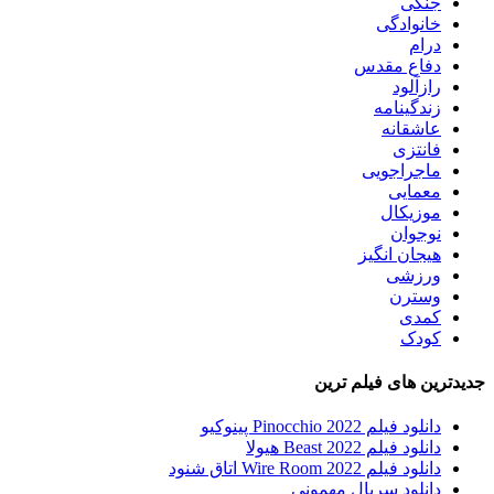
جنگی
خانوادگی
درام
دفاع مقدس
رازآلود
زندگینامه
عاشقانه
فانتزی
ماجراجویی
معمایی
موزیکال
نوجوان
هیجان انگیز
ورزشی
وسترن
کمدی
کودک
جدیدترین های فیلم ترین
دانلود فیلم Pinocchio 2022 پینوکیو
دانلود فیلم Beast 2022 هیولا
دانلود فیلم Wire Room 2022 اتاق شنود
دانلود سریال مهمونی