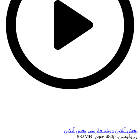
t
t
پخش آنلاین
دوبله فارسی
پخش آنلاین
رزولوشن: 480p
حجم: 832MB