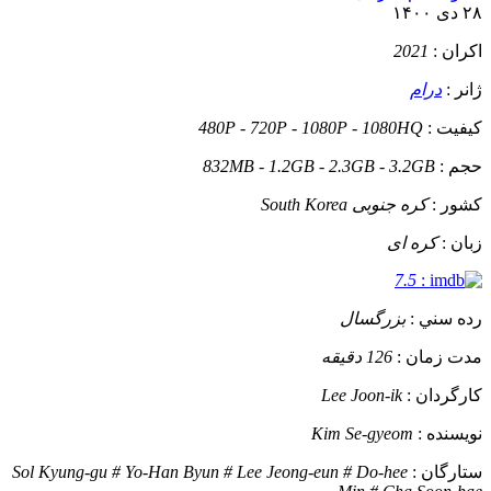
۲۸ دی ۱۴۰۰
اکران :
2021
ژانر :
درام
کيفيت :
480P - 720P - 1080P - 1080HQ
حجم :
832MB - 1.2GB - 2.3GB - 3.2GB
کشور :
کره جنوبی South Korea
زبان :
کره ای
7.5
:
رده سني :
بزرگسال
مدت زمان :
126 دقیقه
کارگردان :
Lee Joon-ik
نويسنده :
Kim Se-gyeom
ستارگان :
Sol Kyung-gu # Yo-Han Byun # Lee Jeong-eun # Do-hee