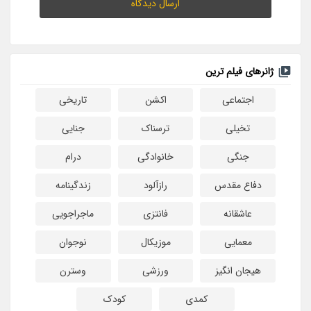
ژانرهای فیلم ترین
اجتماعی
اکشن
تاریخی
تخیلی
ترسناک
جنایی
جنگی
خانوادگی
درام
دفاع مقدس
رازآلود
زندگینامه
عاشقانه
فانتزی
ماجراجویی
معمایی
موزیکال
نوجوان
هیجان انگیز
ورزشی
وسترن
کمدی
کودک