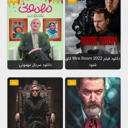
دانلود فیلم Wire Room 2022 اتاق
شنود
دانلود سریال مهمونی
ویژه
ویژه