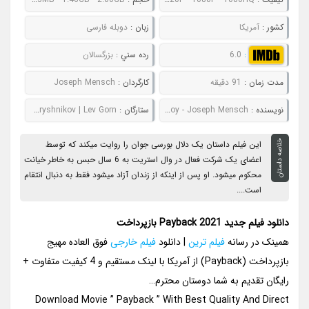
کشور :
آمریکا
زبان :
دوبله فارسی
:
6.0
رده سني :
بزرگسالان
مدت زمان :
91 دقیقه
کارگردان :
Joseph Mensch
نويسنده :
Metin Aksoy - Joseph Mensch
ستارگان :
Matt Levett | Toby Leonard Moore | Anna Baryshnikov | Lev Gorn
خلاصه داستان
این فیلم داستان یک دلال بورسی جوان را روایت میکند که توسط
اعضای یک شرکت فعال در وال استریت به 6 سال حبس به خاطر خیانت
محکوم میشود. او پس از اینکه از زندان آزاد میشود فقط به دنبال انتقام
است....
دانلود فیلم جدید Payback 2021 بازپرداخت
همینک در رسانه
فیلم ترین
| دانلود
فیلم خارجی
فوق العاده مهیج
بازپرداخت (Payback) از آمریکا با لینک مستقیم و 4 کیفیت متفاوت +
رایگان تقدیم به شما دوستان محترم…
Download Movie ” Payback ” With Best Quality And Direct