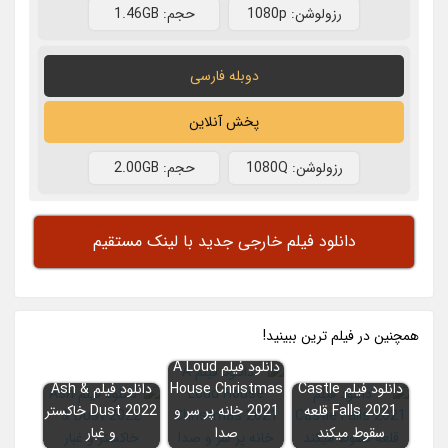
رزولوشن: 1080p
حجم: 1.46GB
دوبله فارسی
پخش آنلاین
رزولوشن: 1080Q
حجم: 2.00GB
دانلود فیلم خارجی جدید با لینک مستقیم
همچنين در فيلم ترين ببينيد!
دانلود فیلم A Loud
دانلود فیلم Castle
House Christmas
دانلود فیلم Ash &
Falls 2021 قلعه
2021 خانه پر سر و
Dust 2022 خاکستر
سقوط میکند
صدا
و غبار