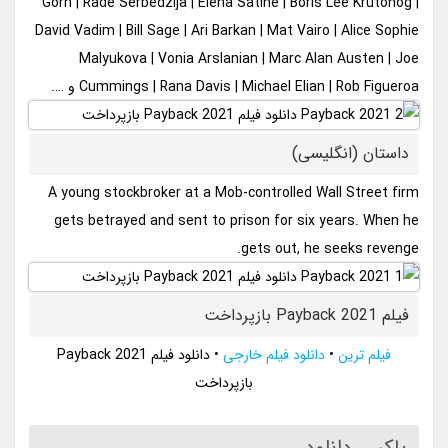
Gorn | Rade Serbedzija | Elena Satine | Boris Lee Krutonog |
David Vadim | Bill Sage | Ari Barkan | Mat Vairo | Alice Sophie
Malyukova | Vonia Arslanian | Marc Alan Austen | Joe
Cummings | Rana Davis | Michael Elian | Rob Figueroa و ….
داستان (انگلیسی)
A young stockbroker at a Mob-controlled Wall Street firm
gets betrayed and sent to prison for six years. When he
gets out, he seeks revenge.
فیلم Payback 2021 بازپرداخت
فیلم ترین
•
دانلود فیلم خارجی
•
دانلود فیلم Payback 2021
بازپرداخت