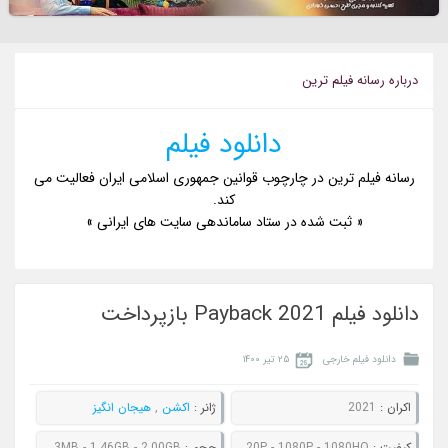
درباره رسانه فيلم ترين
دانلود فیلم
رسانه فیلم ترین در چارچوب قوانین جمهوری اسلامی ایران فعالیت می
کند.
« ثبت شده در ستاد ساماندهی سایت های ایرانی »
دانلود فیلم Payback 2021 بازپرداخت
دانلود فیلم خارجی
۲۵ تیر ۱۴۰۰
اکران :
2021
ژانر :
اکشن
,
هیجان انگیز
کيفيت :
480P - 720P - 1080P - 1080HQ
حجم :
546MB - 763MB - 1.46GB - 2.00GB