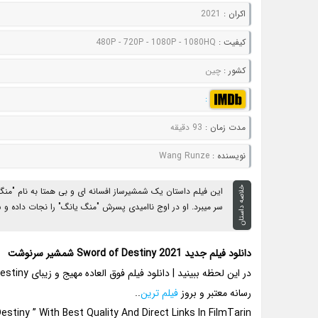
اکران :
2021
کيفيت :
480P - 720P - 1080P - 1080HQ
کشور :
چین
:
مدت زمان :
93 دقیقه
نويسنده :
Wang Runze
خلاصه داستان
این فیلم داستان یک شمشیرساز افسانه ای و بی همتا به نام "منگ
سر میبرد. او در اوج ناامیدی پسرش "منگ یانگ" را نجات داده و شم
دانلود فیلم جدید Sword of Destiny 2021 شمشیر سرنوشت
رسانه معتبر و بروز
فیلم ترین
..
stiny ” With Best Quality And Direct Links In FilmTarin