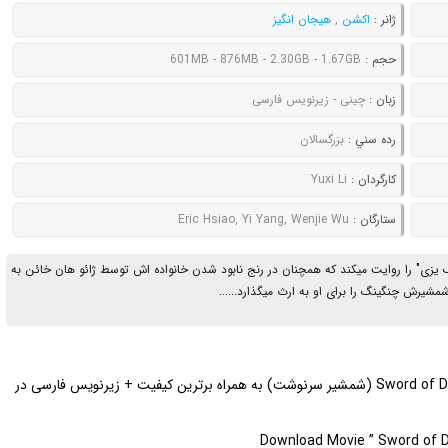
ژانر :
اکشن
,
هیجان انگیز
حجم :
601MB - 876MB - 2.30GB - 1.67GB
زبان :
چینی - زیرنویس فارسی
رده سني :
بزرگسالان
کارگردان :
Yuxi Li
ستارگان :
Eric Hsiao, Yi Yang, Wenjie Wu
 یزی" را روایت میکند که همچنان در رنج نابود شدن خانواده اش توسط ژائو هان خائن به
شیرش چنگینگ را برای او به ارث میگذارد......
در این لحظه ببینید | دانلود فیلم فوق العاده مهیج و زیبای Sword of Destiny (شمشیر سرنوشت) به همراه برترین کیفیت + زیرنویس فارسی در
Download Movie ” Sword of De