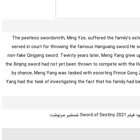
The peerless swordsmith, Ming Yze, suffered the family’s ext
served in court for throwing the famous Hanguang sword.He se
non-fake Qingying sword. Twenty years later, Meng Yang grew up 
the Xinjing sword had not yet been thrown to compete with the H
by chance, Meng Yang was tasked with escorting Prince Gong Z
Yang had the task of investigating the fact that his family had 
Sword of Destiny 20 شمشیر سرنوشت