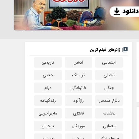
ژانرهای فیلم ترین
اجتماعی
اکشن
تاریخی
تخیلی
ترسناک
جنایی
جنگی
خانوادگی
درام
دفاع مقدس
رازآلود
زندگینامه
عاشقانه
فانتزی
ماجراجویی
معمایی
موزیکال
نوجوان
هیجان انگیز
ورزشی
وسترن