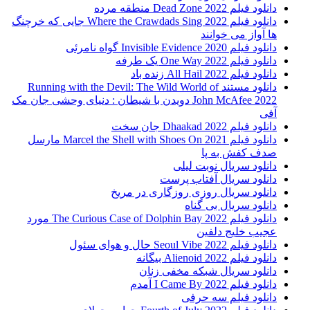
دانلود فیلم 2022 Dead Zone منطقه مرده
دانلود فیلم Where the Crawdads Sing 2022 جایی که خرچنگ
ها آواز می خوانند
دانلود فیلم 2020 Invisible Evidence گواه نامرئی
دانلود فیلم One Way 2022 یک طرفه
دانلود فیلم All Hail 2022 زنده باد
دانلود مستند Running with the Devil: The Wild World of
John McAfee 2022 دویدن با شیطان : دنیای وحشی جان مک
آفی
دانلود فیلم Dhaakad 2022 جان سخت
دانلود فیلم Marcel the Shell with Shoes On 2021 مارسل
صدف کفش به پا
دانلود سریال نوبت لیلی
دانلود سریال آفتاب پرست
دانلود سریال روزی روزگاری در مریخ
دانلود سریال بی گناه
دانلود فیلم The Curious Case of Dolphin Bay 2022 مورد
عجیب خلیج دلفین
دانلود فیلم Seoul Vibe 2022 حال و هوای سئول
دانلود فیلم Alienoid 2022 بیگانه
دانلود سریال شبکه مخفی زنان
دانلود فیلم I Came By 2022 آمدم
دانلود فیلم سه حرفی