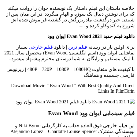
خلاصه داستان
این فیلم داستان یک نویسنده جوان را روایت میکند
که برای نوشتن دنبال یک سوژه و الهام میگردد. در این میان پس از
شنیدن خبر درگذشت مادربزرگش در گشذته فراموش شده اش
شروع به کندوکاو کرده و ......
دانلود فیلم جدید Evan Wood 2021 ایوان وود
برای اولین بار در رسانه
فیلم ترین
| دانلود
فیلم خارجی
بسیار
تماشایی ایوان وود (اسم انگلیسی: Evan Wood) محصول سال 2021
با لینک مستقیم و رایگان به شما دوستان محترم پیشنهاد میشود..
با کیفیت های متفاوت 480P – 720P – 1080P – 1080HQ | زیرنویس
فارسی چسبیده و هماهنگ
Download Movie ” Evan Wood ” With Best Quality And Direct
Links In FilmTarin
فیلم سینمایی ایوان وود Evan Wood
این فیلم خارجی فوق العاده جذاب به کارگردانی Niki Byrne و
نویسندگی مشترک Alejandro Lopez – Charlotte Louise Spencer