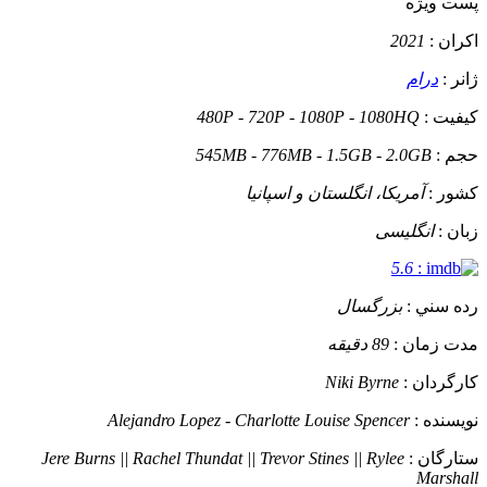
پست ويژه
اکران :
2021
ژانر :
درام
کيفيت :
480P - 720P - 1080P - 1080HQ
حجم :
545MB - 776MB - 1.5GB - 2.0GB
کشور :
آمریکا، انگلستان و اسپانیا
زبان :
انگلیسی
5.6
:
رده سني :
بزرگسال
مدت زمان :
89 دقیقه
کارگردان :
Niki Byrne
نويسنده :
Alejandro Lopez - Charlotte Louise Spencer
ستارگان :
Jere Burns || Rachel Thundat || Trevor Stines || Rylee
Marshall