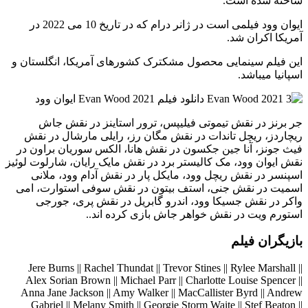
ساخته شده است.
ایوان وود فیلمی است در ژانر درام که در تاریخ 10 می 2022 در
آمریکا اکران شد.
این فیلم سینمایی محصول مشکترک کشورهای آمریکا، انگلستان و
اسپانیا میباشد.
جر برنز در نقش تیموتی فیلیپس، ترور استاینز در نقش جاش
ریچاردز، ریچل تاندات در نقش مگان رز، رایلی مارشال در نقش
فیث جونز، آنا جین جکسون در نقش هانا، الکس سوریان براون در
نقش ایوان وود، مک کالیستر برد در نقش مایک رایان، شارلوت لوئیز
اسپنسر در نقش ریچل وود، مایکل پار در نقش آدام وود، ملانی
اسمیت در نقش جنی، استف بیتون در نقش سوفی استوارت، امی
واکر در نقش جسیکا وود، اندرو گابریل در نقش پری، جورجی
استورم ویت در نقش خواهر جاش بازی کرده اند..
بازیگران فیلم
Jere Burns || Rachel Thundat || Trevor Stines || Rylee Marshall ||
Alex Sorian Brown || Michael Parr || Charlotte Louise Spencer ||
Anna Jane Jackson || Amy Walker || MacCallister Byrd || Andrew
Gabriel || Melany Smith || Georgie Storm Waite || Stef Beaton ||