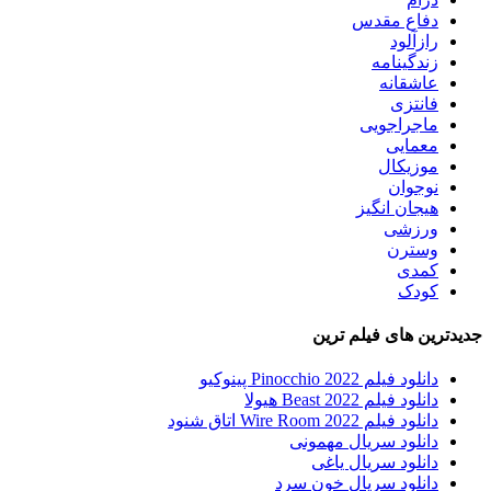
دفاع مقدس
رازآلود
زندگینامه
عاشقانه
فانتزی
ماجراجویی
معمایی
موزیکال
نوجوان
هیجان انگیز
ورزشی
وسترن
کمدی
کودک
جدیدترین های فیلم ترین
دانلود فیلم Pinocchio 2022 پینوکیو
دانلود فیلم Beast 2022 هیولا
دانلود فیلم Wire Room 2022 اتاق شنود
دانلود سریال مهمونی
دانلود سریال یاغی
دانلود سریال خون سرد