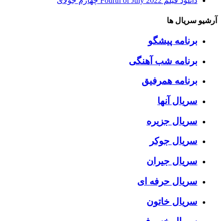
دانلود فیلم Fourth of July 2022 چهارم جولای
آرشیو سریال ها
برنامه پیشگو
برنامه شب آهنگی
برنامه همرفیق
سریال آنها
سریال جزیره
سریال جوکر
سریال جیران
سریال حرفه ای
سریال خاتون