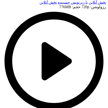
پخش آنلاین
با زیرنویس چسبیده
پخش آنلاین
رزولوشن: 720p
حجم: 776MB