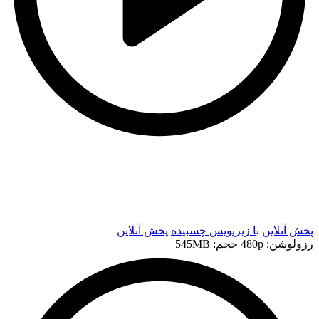
t
t
پخش آنلاین
با زیرنویس چسبیده
پخش آنلاین
رزولوشن: 480p
حجم: 545MB