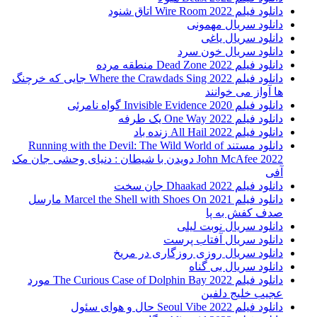
دانلود فیلم Wire Room 2022 اتاق شنود
دانلود سریال مهمونی
دانلود سریال یاغی
دانلود سریال خون سرد
دانلود فیلم 2022 Dead Zone منطقه مرده
دانلود فیلم Where the Crawdads Sing 2022 جایی که خرچنگ
ها آواز می خوانند
دانلود فیلم 2020 Invisible Evidence گواه نامرئی
دانلود فیلم One Way 2022 یک طرفه
دانلود فیلم All Hail 2022 زنده باد
دانلود مستند Running with the Devil: The Wild World of
John McAfee 2022 دویدن با شیطان : دنیای وحشی جان مک
آفی
دانلود فیلم Dhaakad 2022 جان سخت
دانلود فیلم Marcel the Shell with Shoes On 2021 مارسل
صدف کفش به پا
دانلود سریال نوبت لیلی
دانلود سریال آفتاب پرست
دانلود سریال روزی روزگاری در مریخ
دانلود سریال بی گناه
دانلود فیلم The Curious Case of Dolphin Bay 2022 مورد
عجیب خلیج دلفین
دانلود فیلم Seoul Vibe 2022 حال و هوای سئول