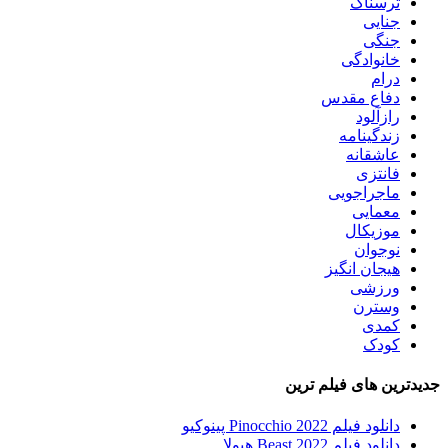
ترسناک
جنایی
جنگی
خانوادگی
درام
دفاع مقدس
رازآلود
زندگینامه
عاشقانه
فانتزی
ماجراجویی
معمایی
موزیکال
نوجوان
هیجان انگیز
ورزشی
وسترن
کمدی
کودک
جدیدترین های فیلم ترین
دانلود فیلم Pinocchio 2022 پینوکیو
دانلود فیلم Beast 2022 هیولا