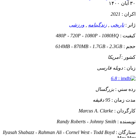
۳۰ آبان ۱۴۰۰
اکران :
2021
ژانر :
تاریخی
,
زندگینامه
,
ورزشی
کيفيت :
480P - 720P - 1080P - 1080HQ
حجم :
614MB - 870MB - 1.7GB - 2.3GB
کشور :
آمریکا
زبان :
دوبله فارسی
6.8
:
رده سني :
بزرگسال
مدت زمان :
95 دقیقه
کارگردان :
Marcus A. Clarke
نويسنده :
Randy Roberts - Johnny Smith
ستارگان :
Ilyasah Shabazz - Rahman Ali - Cornel West - Todd Boyd
- May May