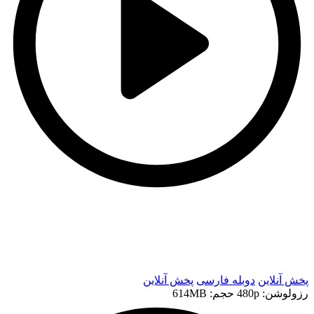
t
t
پخش آنلاین
دوبله فارسی
پخش آنلاین
رزولوشن: 480p
حجم: 614MB