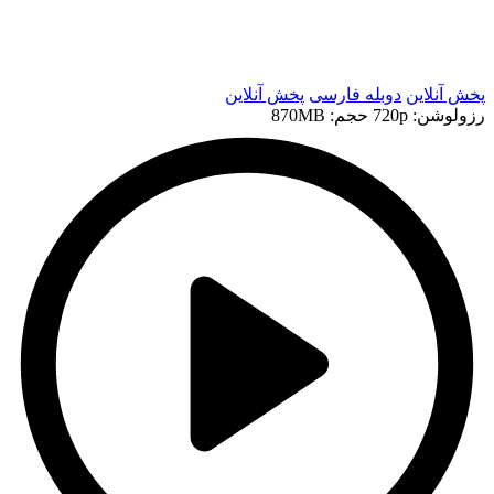
t
t
پخش آنلاین
دوبله فارسی
پخش آنلاین
رزولوشن: 720p
حجم: 870MB