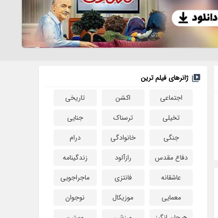
ژانرهای فیلم ترین
اجتماعی
اکشن
تاریخی
تخیلی
ترسناک
جنایی
جنگی
خانوادگی
درام
دفاع مقدس
رازآلود
زندگینامه
عاشقانه
فانتزی
ماجراجویی
معمایی
موزیکال
نوجوان
هیجان انگیز
ورزشی
وسترن