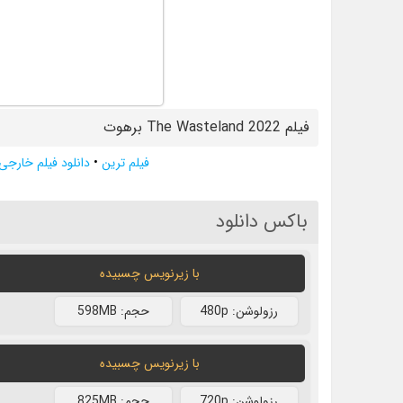
فیلم The Wasteland 2022 برهوت
فیلم ترین
•
دانلود فیلم خارجی
باکس دانلود
با زیرنویس چسبیده
رزولوشن: 480p
حجم: 598MB
با زیرنویس چسبیده
رزولوشن: 720p
حجم: 825MB