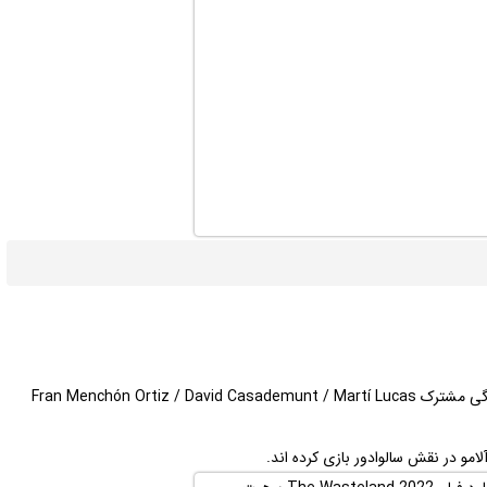
The Wasteland به کارگردانی David Casademunt و نویسندگی مشترک Fran Menchón Ortiz / David Casademunt / Martí Lucas
لامو در نقش سالوادور بازی کرده اند.