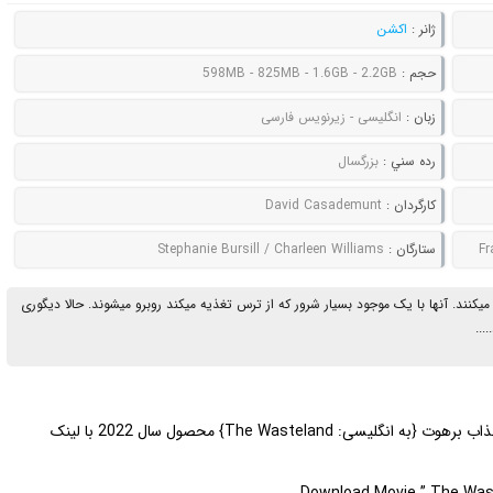
ژانر :
اکشن
حجم :
598MB - 825MB - 1.6GB - 2.2GB
زبان :
انگلیسی - زیرنویس فارسی
رده سني :
بزرگسال
کارگردان :
David Casademunt
Fr
ستارگان :
Stephanie Bursill / Charleen Williams
ستان خانواده ای را روایت میکند که در قرن 19 زندگی میکنند. آنها با یک موجود بسیار شرور که از ترس تغذیه میکند روبرو میشوند. حالا دیگوری
..
تقدیم میکند | دانلود فیلم اکشن بسیار جذاب برهوت {به انگلیسی: The Wasteland} محصول سال 2022 با لینک
Download Movie ” The Waste