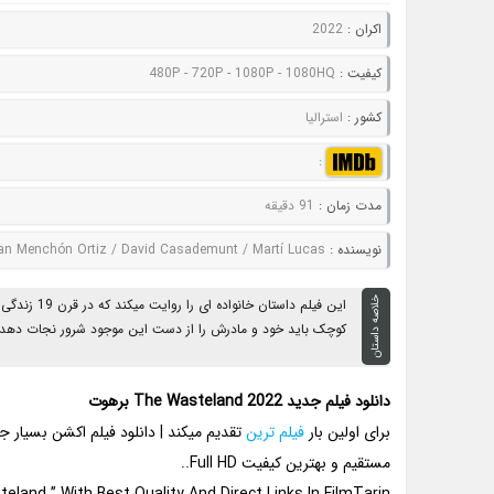
اکران :
2022
کيفيت :
480P - 720P - 1080P - 1080HQ
کشور :
استرالیا
:
مدت زمان :
91 دقیقه
نويسنده :
an Menchón Ortiz / David Casademunt / Martí Lucas
خلاصه داستان
این فیلم دا
کوچک باید خود و مادرش را از دست این موجود شرور نجات دهد...
دانلود فیلم جدید The Wasteland 2022 برهوت
برای اولین بار
فیلم ترین
مستقیم و بهترین کیفیت Full HD..
land ” With Best Quality And Direct Links In FilmTarin