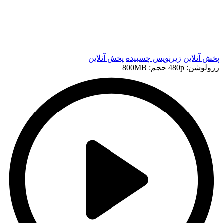
t
t
پخش آنلاین
زیرنویس چسبیده
پخش آنلاین
رزولوشن: 480p
حجم: 800MB