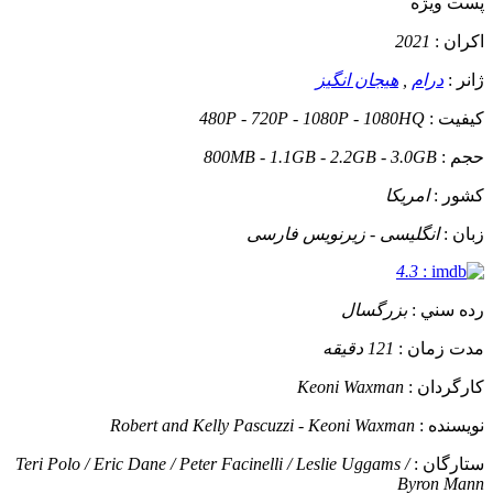
پست ويژه
اکران :
2021
ژانر :
درام
,
هیجان انگیز
کيفيت :
480P - 720P - 1080P - 1080HQ
حجم :
800MB - 1.1GB - 2.2GB - 3.0GB
کشور :
امریکا
زبان :
انگلیسی - زیرنویس فارسی
4.3
:
رده سني :
بزرگسال
مدت زمان :
121 دقیقه
کارگردان :
Keoni Waxman
نويسنده :
Robert and Kelly Pascuzzi - Keoni Waxman
ستارگان :
Teri Polo / Eric Dane / Peter Facinelli / Leslie Uggams /
Byron Mann