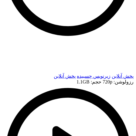
t
t
پخش آنلاین
زیرنویس چسبیده
پخش آنلاین
رزولوشن: 720p
حجم: 1.1GB