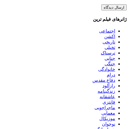
ژانرهای فیلم ترین
اجتماعی
اکشن
تاریخی
تخیلی
ترسناک
جنایی
جنگی
خانوادگی
درام
دفاع مقدس
رازآلود
زندگینامه
عاشقانه
فانتزی
ماجراجویی
معمایی
موزیکال
نوجوان