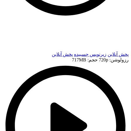
t
t
پخش آنلاین
زیرنویس چسبیده
پخش آنلاین
رزولوشن: 720p
حجم: 717MB