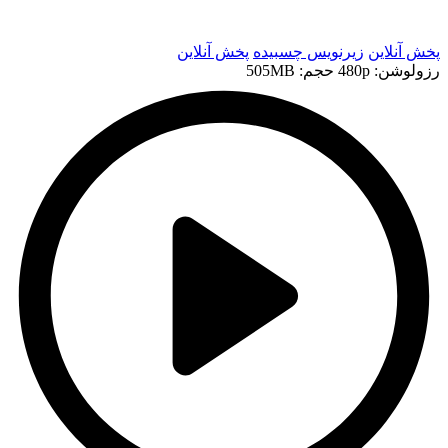
t
پخش آنلاین
زیرنویس چسبیده
پخش آنلاین
رزولوشن: 480p
حجم: 505MB