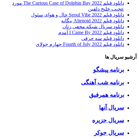
دانلود فیلم The Curious Case of Dolphin Bay 2022 مورد
عجیب خلیج دلفین
دانلود فیلم Seoul Vibe 2022 حال و هوای سئول
دانلود فیلم Alienoid 2022 بیگانه
دانلود سریال شبکه مخفی زنان
دانلود فیلم I Came By 2022 آمدم
دانلود فیلم سه حرفی
دانلود فیلم Fourth of July 2022 چهارم جولای
آرشیو سریال ها
برنامه پیشگو
برنامه شب آهنگی
برنامه همرفیق
سریال آنها
سریال جزیره
سریال جوکر