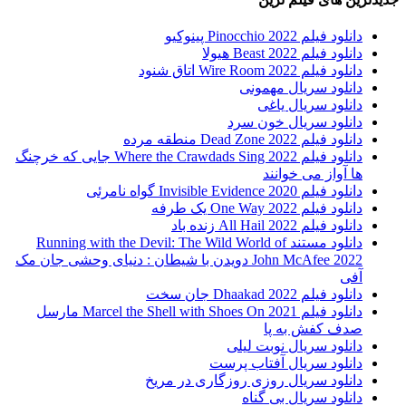
دانلود فیلم Pinocchio 2022 پینوکیو
دانلود فیلم Beast 2022 هیولا
دانلود فیلم Wire Room 2022 اتاق شنود
دانلود سریال مهمونی
دانلود سریال یاغی
دانلود سریال خون سرد
دانلود فیلم 2022 Dead Zone منطقه مرده
دانلود فیلم Where the Crawdads Sing 2022 جایی که خرچنگ
ها آواز می خوانند
دانلود فیلم 2020 Invisible Evidence گواه نامرئی
دانلود فیلم One Way 2022 یک طرفه
دانلود فیلم All Hail 2022 زنده باد
دانلود مستند Running with the Devil: The Wild World of
John McAfee 2022 دویدن با شیطان : دنیای وحشی جان مک
آفی
دانلود فیلم Dhaakad 2022 جان سخت
دانلود فیلم Marcel the Shell with Shoes On 2021 مارسل
صدف کفش به پا
دانلود سریال نوبت لیلی
دانلود سریال آفتاب پرست
دانلود سریال روزی روزگاری در مریخ
دانلود سریال بی گناه