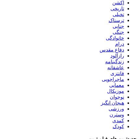
اکشن
تاریخی
تخیلی
ترسناک
جنایی
جنگی
خانوادگی
درام
دفاع مقدس
رازآلود
زندگینامه
عاشقانه
فانتزی
ماجراجویی
معمایی
موزیکال
نوجوان
هیجان انگیز
ورزشی
وسترن
کمدی
کودک
جدیدترین های فیلم ترین