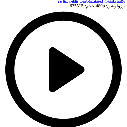
پخش آنلاین
دوبله فارسی
پخش آنلاین
رزولوشن: 480p
حجم: 635MB