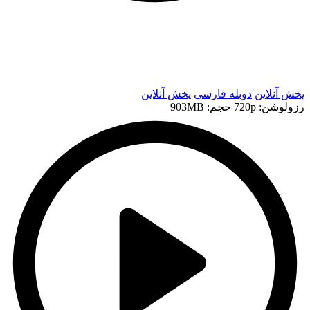
t
t
پخش آنلاین
دوبله فارسی
پخش آنلاین
رزولوشن: 720p
حجم: 903MB