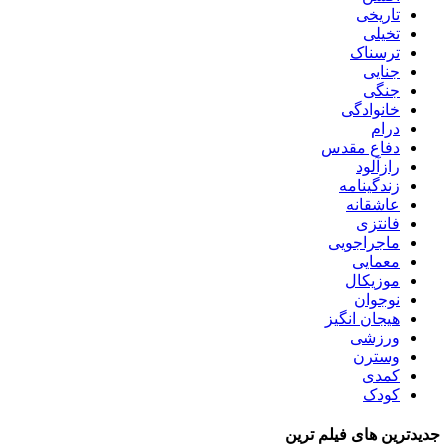
تاریخی
تخیلی
ترسناک
جنایی
جنگی
خانوادگی
درام
دفاع مقدس
رازآلود
زندگینامه
عاشقانه
فانتزی
ماجراجویی
معمایی
موزیکال
نوجوان
هیجان انگیز
ورزشی
وسترن
کمدی
کودک
جدیدترین های فیلم ترین