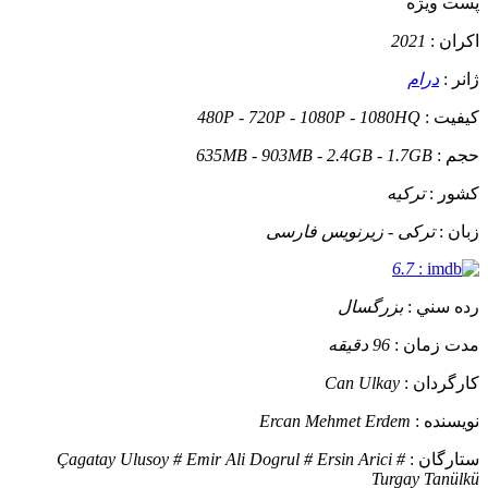
پست ويژه
اکران :
2021
ژانر :
درام
کيفيت :
480P - 720P - 1080P - 1080HQ
حجم :
635MB - 903MB - 2.4GB - 1.7GB
کشور :
ترکیه
زبان :
ترکی - زیرنویس فارسی
6.7
:
رده سني :
بزرگسال
مدت زمان :
96 دقیقه
کارگردان :
Can Ulkay
نويسنده :
Ercan Mehmet Erdem
ستارگان :
Çagatay Ulusoy # Emir Ali Dogrul # Ersin Arici #
Turgay Tanülkü