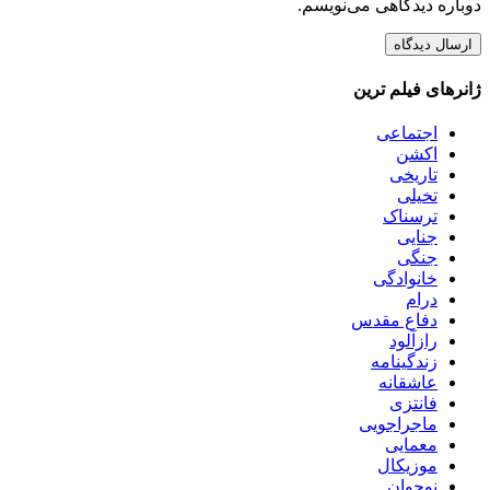
دوباره دیدگاهی می‌نویسم.
ژانرهای فیلم ترین
اجتماعی
اکشن
تاریخی
تخیلی
ترسناک
جنایی
جنگی
خانوادگی
درام
دفاع مقدس
رازآلود
زندگینامه
عاشقانه
فانتزی
ماجراجویی
معمایی
موزیکال
نوجوان