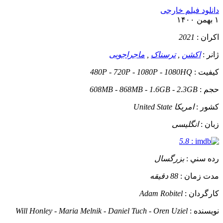
دانلود فیلم خارجی
۱ بهمن ۱۴۰۰
اکران :
2021
ژانر :
اکشن
,
ترسناک
,
ماجراجویی
کيفيت :
480P - 720P - 1080P - 1080HQ
حجم :
608MB - 868MB - 1.6GB - 2.3GB
کشور :
امریکا United State
زبان :
انگلیسی
5.8
:
رده سني :
بزرگسال
مدت زمان :
88 دقیقه
کارگردان :
Adam Robitel
نويسنده :
Will Honley - Maria Melnik - Daniel Tuch - Oren Uziel