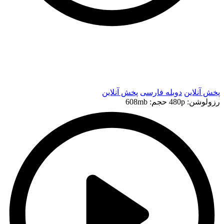
t
t
پخش آنلاین
دوبله فارسی
پخش آنلاین
رزولوشن: 480p
حجم: 608mb