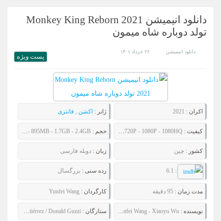
دانلود انیمیشن Monkey King Reborn 2021
تولد دوباره شاه میمون
دانلود انیمیشن
۲۶ خرداد ۱۴۰۱
پست ويژه
اکران :
2021
ژانر :
اکشن
,
فانتزی
کیفیت :
480P - 720P - 1080P - 1080HQ
حجم :
633MB - 895MB - 1.7GB - 2.4GB
کشور :
چین
زبان :
دوبله فارسی
:
6.1
رده سنی :
بزرگسال
مدت زمان :
95 دقیقه
کارگردان :
Yunfei Wang
نویسنده :
Yunfei Wang - Xiaoyu Wu
ستارگان :
Xuecen Bai / Zhongyang Baomu / Jiang Bian / Roly Gutiérrez / Donald Guzzi