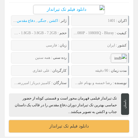
اکران :
1401
ژانر :
اکشن
,
جنگی
,
دفاع مقدس
,
زندگینامه
کیفیت :
480P - 720P - 1080P - 1080HQ - Bluray
حجم :
714MB - 996MB - 1.8GB - 3.8GB - 7.2GB
کشور :
ایران
زبان :
فارسی
:
رده سنی :
همه سنین
مدت زمان :
90 دقیقه
کارگردان :
علی غفاری
نویسنده :
رضا خمسه و بهنام علیزاده
ستارگان :
کامبیز دیرباز | امیررضا دلاوری | علیرضا کمالی | انوش معظمی
تک ‌تیرانداز فیلمی قهرمان محور است و قسمتی کوتاه از حضور
داستان
حماسی بهترین تک ‌تیرانداز دوران دفاع مقدس را در قالب یک داستان
جذاب و اکشن به تصویر میکشد...
دانلود فیلم تک تیرانداز