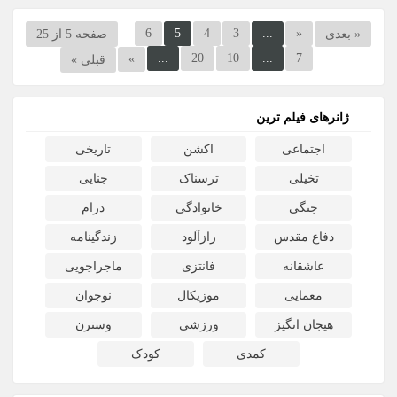
6
5
4
3
...
«
« بعدی
صفحه 5 از 25
...
20
10
...
7
»
قبلی »
ژانرهای فیلم ترین
اجتماعی
اکشن
تاریخی
تخیلی
ترسناک
جنایی
جنگی
خانوادگی
درام
دفاع مقدس
رازآلود
زندگینامه
عاشقانه
فانتزی
ماجراجویی
معمایی
موزیکال
نوجوان
هیجان انگیز
ورزشی
وسترن
کمدی
کودک