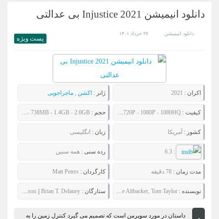
دانلود انیمیشن Injustice 2021 بی عدالتی
دانلود انیمیشن
۲۷ خرداد ۱۴۰۱
پست ويژه
اکران :
2021
ژانر :
اکشن
,
ماجراجویی
کیفیت :
480P - 720P - 1080P - 1080HQ
حجم :
519MB - 738MB - 1.4GB - 2.0GB
کشور :
آمریکا
زبان :
انگلیسی
:
6.3
رده سنی :
همه سنین
مدت زمان :
78 دقیقه
کارگردان :
Matt Peters
نویسنده :
Ernie Altbacker, Tom Taylor
ستارگان :
Laura Bailey || Zach Callison || Brian T. Delaney
داستان در مورد سوپرمن است که تصمیم می گیرد کنترل زمین را به