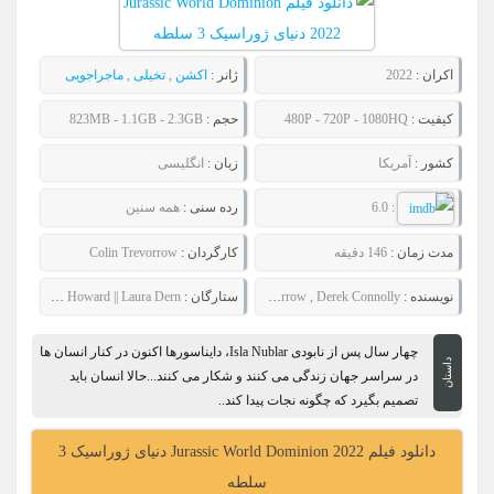
اکران :
2022
ژانر :
اکشن
,
تخیلی
,
ماجراجویی
کیفیت :
480P - 720P - 1080HQ
حجم :
823MB - 1.1GB - 2.3GB
کشور :
آمریکا
زبان :
انگلیسی
:
6.0
رده سنی :
همه سنین
مدت زمان :
146 دقیقه
کارگردان :
Colin Trevorrow
نویسنده :
Emily Carmichael , Colin Trevorrow , Derek Connolly
ستارگان :
Chris Pratt || Bryce Dallas Howard || Laura Dern
چهار سال پس از نابودی Isla Nublar، دایناسورها اکنون در کنار انسان ها
داستان
در سراسر جهان زندگی می کنند و شکار می کنند...حالا انسان باید
تصمیم بگیرد که چگونه نجات پیدا کند..
دانلود فیلم Jurassic World Dominion 2022 دنیای ژوراسیک 3
سلطه