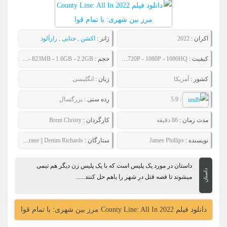
اکران :
2022
ژانر :
اکشن
,
جنایی
,
رازآلود
کیفیت :
480P - 720P - 1080P - 1080HQ
حجم :
587MB - 823MB - 1.6GB - 2.2GB
کشور :
آمریکا
زبان :
انگلیسی
:
5.9
رده سنی :
بزرگسال
مدت زمان :
86 دقیقه
کارگردان :
Brent Christy
نویسنده :
James Phillips
ستارگان :
Tom Wopat || Kelsey Crane || Denim Richards
داستان در مورد یک پلیس است که با یک پلیس زن دیگر هم تیمی
داستان
میشوند تا قصه قتل در شهر را باهم حل کنند......
دانلود فیلم County Line: All In 2022 مرز بین شهری: با تمام قوا