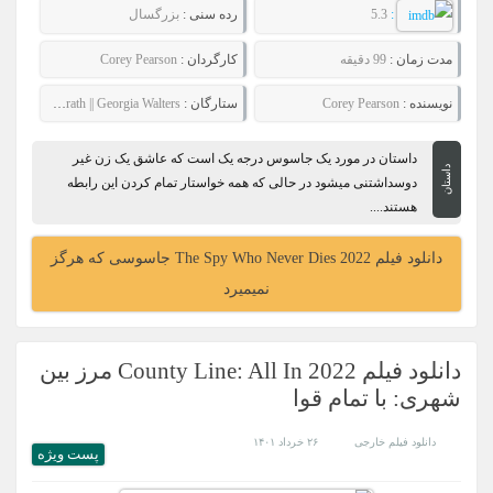
:
5.3
رده سنی :
بزرگسال
مدت زمان :
99 دقیقه
کارگردان :
Corey Pearson
نویسنده :
Corey Pearson
ستارگان :
Teressa Liane || Cassandra Magrath || Georgia Walters
داستان در مورد یک جاسوس درجه یک است که عاشق یک زن غیر
داستان
دوسداشتنی میشود در حالی که همه خواستار تمام کردن این رابطه
هستند....
دانلود فیلم The Spy Who Never Dies 2022 جاسوسی که هرگز
نمیمیرد
دانلود فیلم County Line: All In 2022 مرز بین
شهری: با تمام قوا
دانلود فیلم خارجی
۲۶ خرداد ۱۴۰۱
پست ويژه