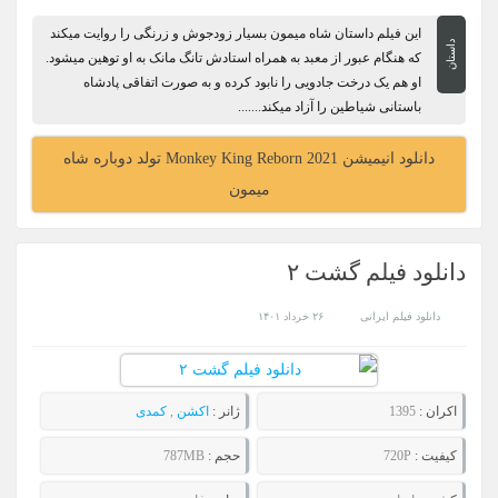
این فیلم داستان شاه میمون بسیار زودجوش و زرنگی را روایت میکند
داستان
که هنگام عبور از معبد به همراه استادش تانگ مانک به او توهین میشود.
او هم یک درخت جادویی را نابود کرده و به صورت اتفاقی پادشاه
باستانی شیاطین را آزاد میکند.......
دانلود انیمیشن Monkey King Reborn 2021 تولد دوباره شاه
میمون
دانلود فیلم گشت ۲
دانلود فیلم ایرانی
۲۶ خرداد ۱۴۰۱
اکران :
1395
ژانر :
اکشن
,
کمدی
کیفیت :
720P
حجم :
787MB