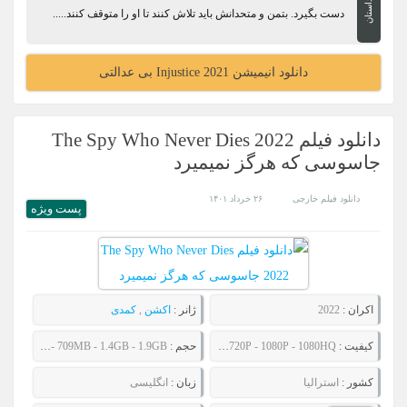
داستان
دست بگیرد. بتمن و متحدانش باید تلاش کنند تا او را متوقف کنند.....
دانلود انیمیشن Injustice 2021 بی عدالتی
دانلود فیلم The Spy Who Never Dies 2022
جاسوسی که هرگز نمیمیرد
دانلود فیلم خارجی
۲۶ خرداد ۱۴۰۱
پست ويژه
اکران :
2022
ژانر :
اکشن
,
کمدی
کیفیت :
480P - 720P - 1080P - 1080HQ
حجم :
502MB - 709MB - 1.4GB - 1.9GB
کشور :
استرالیا
زبان :
انگلیسی