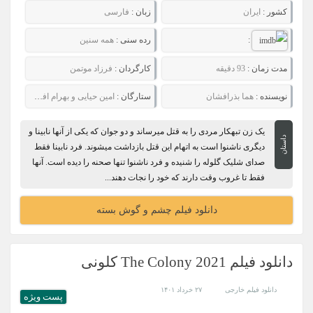
کشور :
ایران
زبان :
فارسی
:
رده سنی :
همه سنین
مدت زمان :
93 دقیقه
کارگردان :
فرزاد موتمن
نویسنده :
هما بذرافشان
ستارگان :
امین حیایی و بهرام افشاری
یک زن تبهکار مردی را به قتل میرساند و دو جوان که یکی از آنها نابینا و
داستان
دیگری ناشنوا است به اتهام این قتل بازداشت میشوند. فرد نابینا فقط
صدای شلیک گلوله را شنیده و فرد ناشنوا تنها صحنه را دیده است. آنها
فقط تا غروب وقت دارند که خود را نجات دهند...
دانلود فیلم چشم و گوش بسته
دانلود فیلم The Colony 2021 کلونی
دانلود فیلم خارجی
۲۷ خرداد ۱۴۰۱
پست ويژه