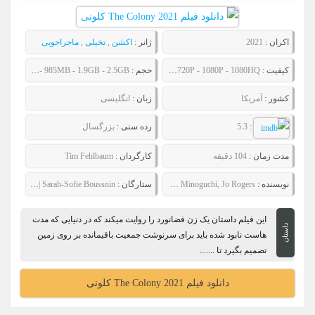
اکران :
2021
ژانر :
اکشن
,
تخیلی
,
ماجراجویی
کیفیت :
480P - 720P - 1080P - 1080HQ
حجم :
692MB - 985MB - 1.9GB - 2.5GB
کشور :
آمریکا
زبان :
انگلیسی
:
5.3
رده سنی :
بزرگسال
مدت زمان :
104 دقیقه
کارگردان :
Tim Fehlbaum
نویسنده :
Tim Fehlbaum, Mariko Minoguchi, Jo Rogers
ستارگان :
Nora Arnezeder || as Gibson || Sarah-Sofie Boussnin
این فیلم داستان یک زن فضانورد را روایت میکند که در دنیایی که مدت
داستان
هاست نابود شده باید برای سرنوشت جمعیت باقیمانده بر روی زمین
تصمیم بگیرد تا .......
دانلود فیلم The Colony 2021 کلونی