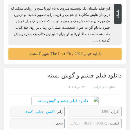
این فیلم داستان یک نویسنده منزوی به نام لورتا سیج را روایت میکند که
داستان
در رمان هایش مکان های عجیب و غریب را به تصویر کشیده و درمورد
یک قهرمان به نام دش مک ماهون مینویسد که عکس یک مدل خوش
چهره به نام آلن به عنوان شخصیت اصلی این رمان بر روی جلد کتاب
چاپ شده است. حالا لورتا و آلن برای تبلیغ این کتاب یک سفر در پیش
گرفته و ......
دانلود فیلم The Lost City 2022 شهر گمشده
دانلود فیلم چشم و گوش بسته
دانلود فیلم ایرانی
۲۷ خرداد ۱۴۰۱
اکران :
1398
ژانر :
اکشن
,
جنایی
,
کمدی
کیفیت :
480P - 720P - 1080P - 1080HQ
حجم :
-