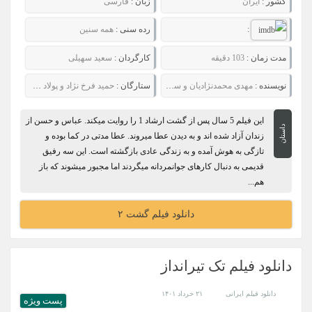
کشور :
ایران
زبان :
فارسی
:
رده سنی :
همه سنین
مدت زمان :
103 دقیقه
کارگردان :
سعید سهیلی
نویسنده :
مهدی محمدنژادیان و سعید سهیلی
ستارگان :
حمید فرخ نژاد و پولاد کیمیایی
این فیلم 5 سال پس از گشت ارشاد 1 را روایت میکند. عباس و حسن از
داستان
زندان آزاد شده اند و به دیدن عطا میروند. عطا مدتی در کما بوده و
تازگی به هوش آمده و به زندگی عادی بازگشته است. این سه رفیق
قدیمی به دنبال کارهای جوانمردانه میگردند اما مجبور میشوند که باز
هم...
دانلود فیلم گشت ۲
دانلود فیلم تک تیرانداز
دانلود فیلم ایرانی
۲۱ خرداد ۱۴۰۱
پست ويژه