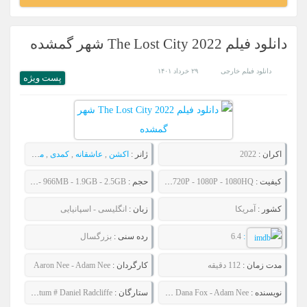
دانلود فیلم The Lost City 2022 شهر گمشده
دانلود فیلم خارجی
۲۹ خرداد ۱۴۰۱
پست ويژه
اکران :
2022
ژانر :
اکشن
,
عاشقانه
,
کمدی
,
ماجراجویی
کیفیت :
480P - 720P - 1080P - 1080HQ
حجم :
685MB - 966MB - 1.9GB - 2.5GB
کشور :
آمریکا
زبان :
انگلیسی - اسپانیایی
:
6.4
رده سنی :
بزرگسال
مدت زمان :
112 دقیقه
کارگردان :
Aaron Nee - Adam Nee
نویسنده :
Oren Uziel - Dana Fox - Adam Nee
ستارگان :
Sandra Bullock # Channing Tatum # Daniel Radcliffe