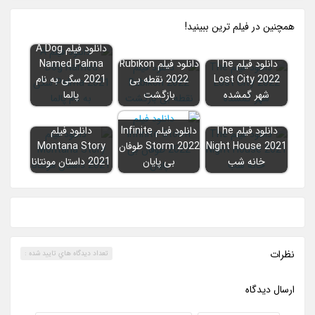
همچنين در فيلم ترين ببينيد!
دانلود فیلم A Dog
دانلود فیلم The
دانلود فیلم Rubikon
Named Palma
Lost City 2022
2022 نقطه بی
2021 سگی به نام
شهر گمشده
بازگشت
پالما
دانلود فیلم The
دانلود فیلم Infinite
دانلود فیلم
Night House 2021
Storm 2022 طوفان
Montana Story
خانه شب
بی پایان
2021 داستان مونتانا
نظرات
تعداد ديدگاه هاي تاييد شده :
ارسال ديدگاه