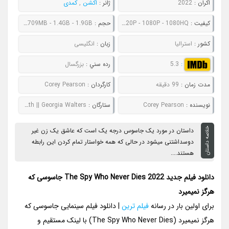
اکران :
2022
ژانر :
اکشن
,
کمدی
کيفيت :
480P - 720P - 1080P - 1080HQ
حجم :
502MB - 709MB - 1.4GB - 1.9GB
کشور :
استرالیا
زبان :
انگلیسی
:
5.3
رده سني :
بزرگسال
مدت زمان :
99 دقیقه
کارگردان :
Corey Pearson
نويسنده :
Corey Pearson
ستارگان :
Teressa Liane || Cassandra Magrath || Georgia Walters
خلاصه داستان
داستان در مورد یک جاسوس درجه یک است که عاشق یک زن غیر
دوسداشتنی میشود در حالی که همه خواستار تمام کردن این رابطه
هستند....
دانلود فیلم جدید The Spy Who Never Dies 2022 جاسوسی که
هرگز نمیمیرد
برای اولین بار در رسانه
فیلم ترین
| دانلود فیلم سینمایی جاسوسی که
هرگز نمیمیرد (The Spy Who Never Dies) با لینک مستقیم و