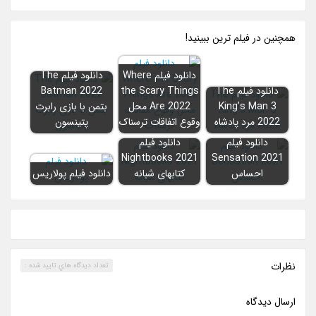
همچنين در فيلم ترين ببينيد!
دانلود فیلم Where
دانلود فیلم The
دانلود فیلم The
the Scary Things
Batman 2022
King’s Man 3
Are 2022 محل
بتمن با بازی رابرت
2022 مرد پادشاه
وقوع اتفاقات ترسناک
پتینسون
دانلود فیلم
دانلود فیلم
Nightbooks 2021
Sensation 2021
احساس
کتابهای شبانه
دانلود فیلم پولاریس
نظرات
تعداد ديدگاه هاي تاييد شده :
ارسال ديدگاه