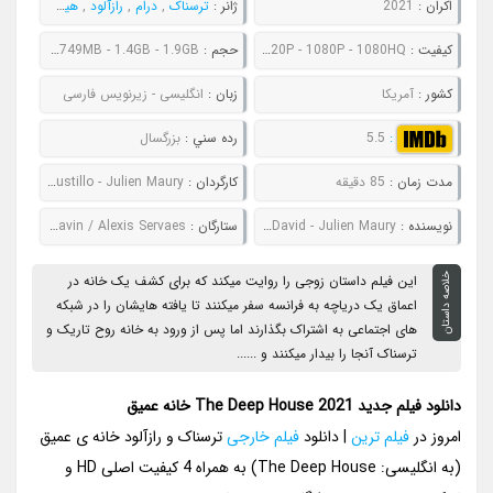
اکران :
2021
ژانر :
ترسناک
,
درام
,
رازآلود
,
هیجان انگیز
کيفيت :
480P - 720P - 1080P - 1080HQ
حجم :
526MB - 749MB - 1.4GB - 1.9GB
کشور :
آمریکا
زبان :
انگلیسی - زیرنویس فارسی
:
5.5
رده سني :
بزرگسال
مدت زمان :
85 دقیقه
کارگردان :
Alexandre Bustillo - Julien Maury
نويسنده :
Alexandre Bustillo - Julien David - Julien Maury
ستارگان :
Camille Rowe / James Jagger / Eric Savin / Alexis Servaes
خلاصه داستان
این فیلم داستان زوجی را روایت میکند که برای کشف یک خانه در
اعماق یک دریاچه به فرانسه سفر میکنند تا یافته هایشان را در شبکه
های اجتماعی به اشتراک بگذارند اما پس از ورود به خانه روح تاریک و
ترسناک آنجا را بیدار میکنند و ......
دانلود فیلم جدید The Deep House 2021 خانه عمیق
امروز در
فیلم ترین
| دانلود
فیلم خارجی
ترسناک و رازآلود خانه ی عمیق
(به انگلیسی: The Deep House) به همراه 4 کیفیت اصلی HD و