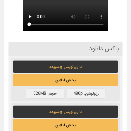
باکس دانلود
با زیرنویس چسبیده
پخش آنلاین
رزولوشن: 480p
حجم: 526MB
با زیرنویس چسبیده
پخش آنلاین