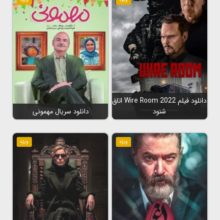
دانلود فیلم Wire Room 2022 اتاق
شنود
دانلود سریال مهمونی
ویژه
ویژه