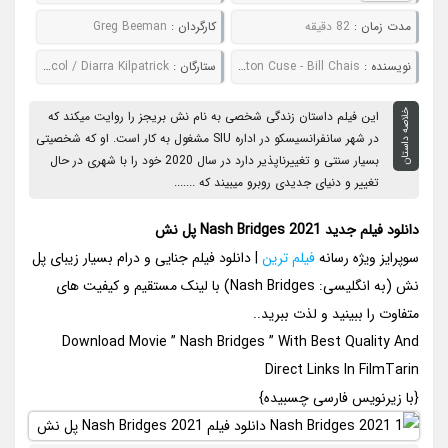
مدت زمان :
82 دقیقه
کارگردان :
Greg Beeman
نويسنده :
Carlton Cuse - Bill Chais
ستارگان :
Don Johnson / Cheech Marin / Joe Dinicol / Diarra Kilpatrick
خلاصه داستان
این فیلم داستان زندگی شخصی به نام نش بریجز را روایت میکند که
در شهر سانفرانسیسکو در اداره SIU مشغول به کار است. او که شخصیتی
بسیار سنتی و تغییرناپذیر دارد در سال 2020 خود را با شهری در حال
تغییر و دنیای جدیدی روبرو میبیند که .......
دانلود فیلم جدید Nash Bridges 2021 پل نش
سوپرایز ویژه رسانه
فیلم ترین
| دانلود فیلم جنایی و درام بسیار زیبای پل
نش (به انگلیسی: Nash Bridges) با لینک مستقیم و کیفیت های
متفاوت را ببینید و لذت ببرید..
Download Movie ” Nash Bridges ” With Best Quality And
Direct Links In FilmTarin
{با زیرنویس فارسی چسبیده}