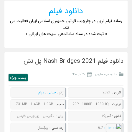
دانلود فیلم
رسانه فیلم ترین در چارچوب قوانین جمهوری اسلامی ایران فعالیت می
کند.
« ثبت شده در ستاد ساماندهی سایت های ایرانی »
دانلود فیلم Nash Bridges 2021 پل نش
دانلود فیلم خارجی
۲۰ آذر ۱۴۰۰
پست ويژه
اکران :
2021
ژانر :
جنایی
,
درام
کيفيت :
480P - 720P - 1080P - 1080HQ
حجم :
514MB - 731MB - 1.4GB - 1.9GB
کشور :
آمریکا
زبان :
انگلیسی - زیرنویس فارسی
:
6.7
رده سني :
بزرگسال