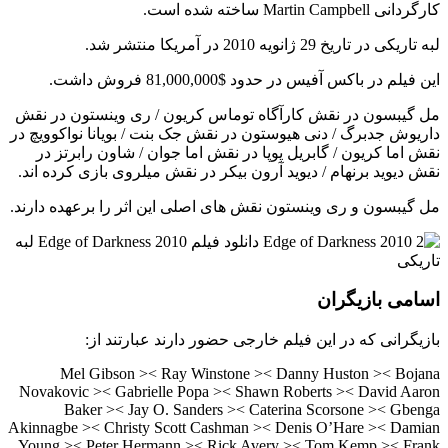
کارگردانی Martin Campbell ساخته شده است.
لبه تاریکی در تاریخ 29 ژانویه 2010 در آمریکا منتشر شد.
این فیلم در باکس آفیس در حدود $81,000,000 فروش داشت.
مل گیبسون در نقش کارآگاه توماس کریون / ری وینستون در نقش
داریوش جدبرگ / دنی هیوستون در نقش جک بنت / بویانا نواکوویچ در
نقش اما کریون / گابریل پوپا در نقش اما جوان / شاون رابرتز در
نقش دیوید برنهام / دیوید آرون بیکر در نقش میلروی بازی کرده اند.
مل گیبسون و ری وینستون نقش های اصلی این اثر را برعهده دارند.
اسامی بازیگران
بازیگرانی که در این فیلم خارجی حضور دارند عبارتند از:
Mel Gibson >< Ray Winstone >< Danny Huston >< Bojana
Novakovic >< Gabrielle Popa >< Shawn Roberts >< David Aaron
Baker >< Jay O. Sanders >< Caterina Scorsone >< Gbenga
Akinnagbe >< Christy Scott Cashman >< Denis O’Hare >< Damian
Young >< Peter Hermann >< Rick Avery >< Tom Kemp >< Frank