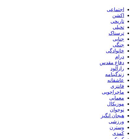
اجتماعی
اکشن
تاریخی
تخیلی
ترسناک
جنایی
جنگی
خانوادگی
درام
دفاع مقدس
رازآلود
زندگینامه
عاشقانه
فانتزی
ماجراجویی
معمایی
موزیکال
نوجوان
هیجان انگیز
ورزشی
وسترن
کمدی