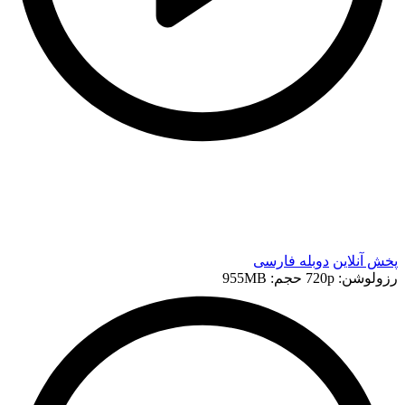
t
t
پخش آنلاین
دوبله فارسی
رزولوشن: 720p
حجم: 955MB