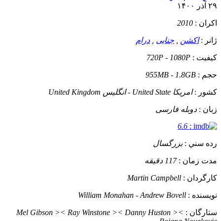
۲۹ آذر ۱۴۰۰
اکران :
2010
ژانر :
اکشن
,
جنایی
,
درام
کيفيت :
720P - 1080P
حجم :
955MB - 1.8GB
کشور :
امریکا United State - انگلیس United Kingdom
زبان :
دوبله فارسی
6.6
:
رده سني :
بزرگسال
مدت زمان :
117 دقیقه
کارگردان :
Martin Campbell
نويسنده :
William Monahan - Andrew Bovell
ستارگان :
Mel Gibson >< Ray Winstone >< Danny Huston ><