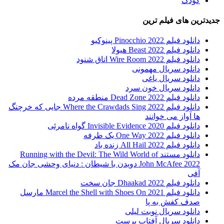
کودک
جدیدترین های فیلم ترین
دانلود فیلم Pinocchio 2022 پینوکیو
دانلود فیلم Beast 2022 هیولا
دانلود فیلم Wire Room 2022 اتاق شنود
دانلود سریال مهمونی
دانلود سریال یاغی
دانلود سریال خون سرد
دانلود فیلم 2022 Dead Zone منطقه مرده
دانلود فیلم Where the Crawdads Sing 2022 جایی که خرچنگ
ها آواز می خوانند
دانلود فیلم 2020 Invisible Evidence گواه نامرئی
دانلود فیلم One Way 2022 یک طرفه
دانلود فیلم All Hail 2022 زنده باد
دانلود مستند Running with the Devil: The Wild World of
John McAfee 2022 دویدن با شیطان : دنیای وحشی جان مک
آفی
دانلود فیلم Dhaakad 2022 جان سخت
دانلود فیلم Marcel the Shell with Shoes On 2021 مارسل
صدف کفش به پا
دانلود سریال نوبت لیلی
دانلود سریال آفتاب پرست