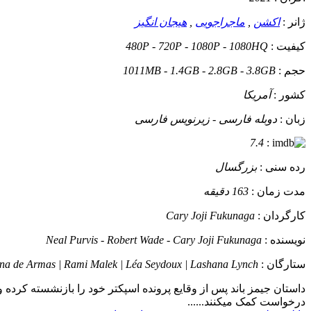
ژانر :
اکشن
,
ماجراجویی
,
هیجان انگیز
کیفیت :
480P - 720P - 1080P - 1080HQ
حجم :
1011MB - 1.4GB - 2.8GB - 3.8GB
کشور :
آمریکا
زبان :
دوبله فارسی - زیرنویس فارسی
7.4
:
رده سنی :
بزرگسال
مدت زمان :
163 دقیقه
کارگردان :
Cary Joji Fukunaga
نویسنده :
Neal Purvis - Robert Wade - Cary Joji Fukunaga
ستارگان :
Ana de Armas | Rami Malek | Léa Seydoux | Lashana Lynch
داستان
درخواست کمک میکنند......