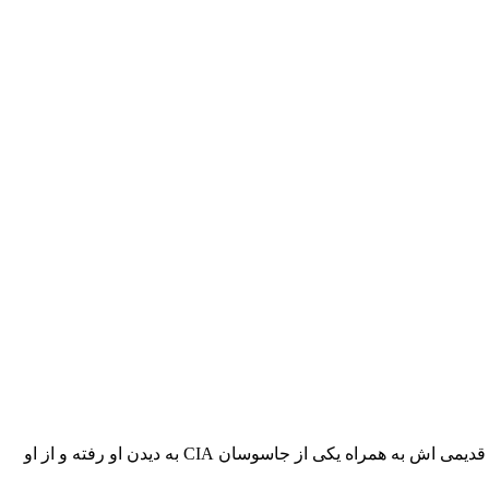
جیمز باند پس از وقایع پرونده اسپکتر خود را بازنشسته کرده و در جزایر جامائیکا به استراحت میپردازد. در این هنگام یکی از دوستان قدیمی اش به همراه یکی از جاسوسان CIA به دیدن او رفته و از او