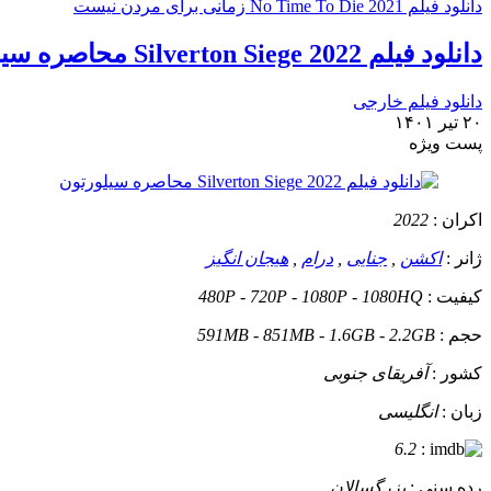
دانلود فیلم No Time To Die 2021 زمانی برای مردن نیست
دانلود فیلم Silverton Siege 2022 محاصره سیلورتون
دانلود فیلم خارجی
۲۰ تیر ۱۴۰۱
پست ويژه
اکران :
2022
ژانر :
اکشن
,
جنایی
,
درام
,
هیجان انگیز
کیفیت :
480P - 720P - 1080P - 1080HQ
حجم :
591MB - 851MB - 1.6GB - 2.2GB
کشور :
آفریقای جنوبی
زبان :
انگلیسی
6.2
:
رده سنی :
بزرگسالان