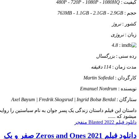
کیفیت :
480P - 720P - 1080P - 1080HQ
حجم :
763MB - 1.1GB - 2.1GB - 2.9GB
کشور :
نروژ
زبان :
نروژی
4.8
:
رده سنی :
بزرگسال
مدت زمان :
114 دقیقه
کارگردان :
Martin Sofiedal
نویسنده :
Emanuel Nordrum
ستارگان :
Axel Bøyum | Fredrik Skogsrud | Ingrid Bolsø Berdal
داستان
این فیلم داستان زندگی یک پسر جوان به نام سباستین را روای
میشود که ......
دانلود فیلم Blasted 2022 منفجر
دانلود فیلم Zeros and Ones 2021 صفر و یک