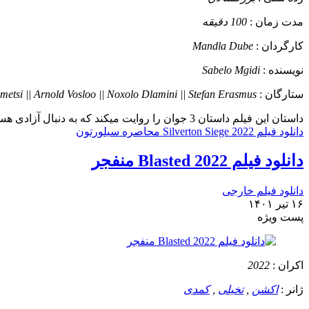
مدت زمان :
100 دقیقه
کارگردان :
Mandla Dube
نویسنده :
Sabelo Mgidi
ستارگان :
etsi || Arnold Vosloo || Noxolo Dlamini || Stefan Erasmus
داستان
این فیلم داستان 3 جوان را روایت میکند که به دنبال آزادی هستند و در یک بانک در آفریقای جنوبی در سیلورتون پناه میبرند. آنها همه مشتریان و کارمندان را گروگان گرفته و .....
دانلود فیلم Silverton Siege 2022 محاصره سیلورتون
دانلود فیلم Blasted 2022 منفجر
دانلود فیلم خارجی
۱۶ تیر ۱۴۰۱
پست ويژه
اکران :
2022
ژانر :
اکشن
,
تخیلی
,
کمدی