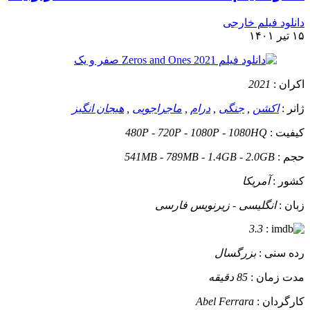
دانلود فیلم خارجی
۱۵ تیر ۱۴۰۱
اکران :
2021
ژانر :
اکشن
,
جنگی
,
درام
,
ماجراجویی
,
هیجان انگیز
کیفیت :
480P - 720P - 1080P - 1080HQ
حجم :
541MB - 789MB - 1.4GB - 2.0GB
کشور :
آمریکا
زبان :
انگلیسی - زیرنویس فارسی
3.3
:
رده سنی :
بزرگسال
مدت زمان :
85 دقیقه
کارگردان :
Abel Ferrara