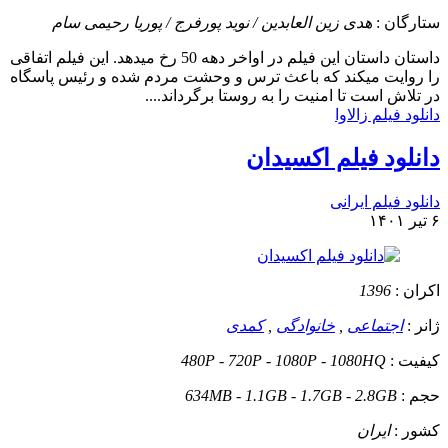
ستارگان :
هدی زین العابدین / نوید پورفرج / پوریا رحیمی سام
داستان
داستان این فیلم در اواخر دهه 50 رخ میدهد. این فیلم اتفاقی
را روایت میکند که باعث ترس و وحشت مردم شده و رئیس پاسگاه
در تلاش است تا امنیت را به روستا برگرداند....
دانلود فیلم زالاوا
دانلود فیلم اکسیدان
دانلود فیلم ایرانی
۶ تیر ۱۴۰۱
اکران :
1396
ژانر :
اجتماعی
,
خانوادگی
,
کمدی
کیفیت :
480P - 720P - 1080P - 1080HQ
حجم :
634MB - 1.1GB - 1.7GB - 2.8GB
کشور :
ایران