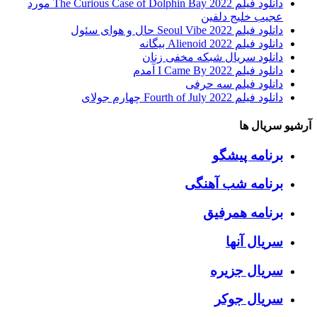
دانلود فیلم The Curious Case of Dolphin Bay 2022 مورد
عجیب خلیج دلفین
دانلود فیلم Seoul Vibe 2022 حال و هوای سئول
دانلود فیلم Alienoid 2022 بیگانه
دانلود سریال شبکه مخفی زنان
دانلود فیلم I Came By 2022 آمدم
دانلود فیلم سه حرفی
دانلود فیلم Fourth of July 2022 چهارم جولای
آرشیو سریال ها
برنامه پیشگو
برنامه شب آهنگی
برنامه همرفیق
سریال آنها
سریال جزیره
سریال جوکر