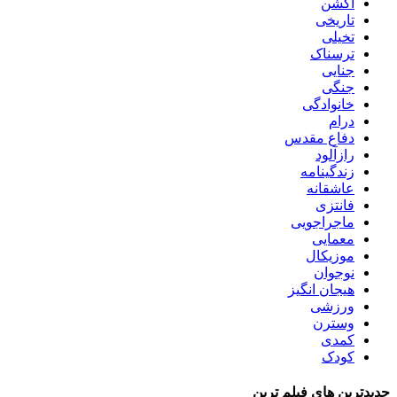
اکشن
تاریخی
تخیلی
ترسناک
جنایی
جنگی
خانوادگی
درام
دفاع مقدس
رازآلود
زندگینامه
عاشقانه
فانتزی
ماجراجویی
معمایی
موزیکال
نوجوان
هیجان انگیز
ورزشی
وسترن
کمدی
کودک
جدیدترین های فیلم ترین