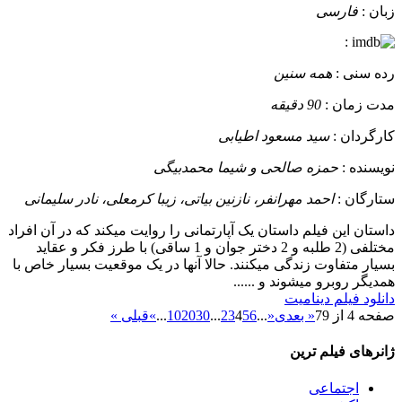
زبان :
فارسی
:
رده سنی :
همه سنین
مدت زمان :
90 دقیقه
کارگردان :
سید مسعود اطیابی
نویسنده :
حمزه صالحی و شیما محمدبیگی
ستارگان :
احمد مهرانفر، نازنین بیاتی، زیبا کرمعلی، نادر سلیمانی
داستان
این فیلم داستان یک آپارتمانی را روایت میکند که در آن افراد
مختلفی (2 طلبه و 2 دختر جوان و 1 ساقی) با طرز فکر و عقاید
بسیار متفاوت زندگی میکنند. حالا آنها در یک موقعیت بسیار خاص با
همدیگر روبرو میشوند و ......
دانلود فیلم دینامیت
صفحه 4 از 79
« بعدی
«
...
6
5
4
3
2
...
30
20
10
...
»
قبلی »
ژانرهای فیلم ترین
اجتماعی