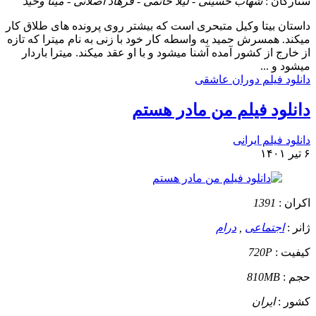
ستارگان :
شهاب حسینی - لیلا حاتمی - فرهاد اصلانی - مینا وحید
داستان
بیتا وکیل متبحری است که بیشتر روی پرونده های طلاق کار
میکند. همسرش حمید به واسطه کار خود با زنی به نام میترا که تازه
از خارج از کشور آمده آشنا میشود و با او عقد میکند. میترا باردار
میشود و ...
دانلود فیلم دوران عاشقی
دانلود فیلم من مادر هستم
دانلود فیلم ایرانی
۶ تیر ۱۴۰۱
اکران :
1391
ژانر :
اجتماعی
,
درام
کیفیت :
720P
حجم :
810MB
کشور :
ایران