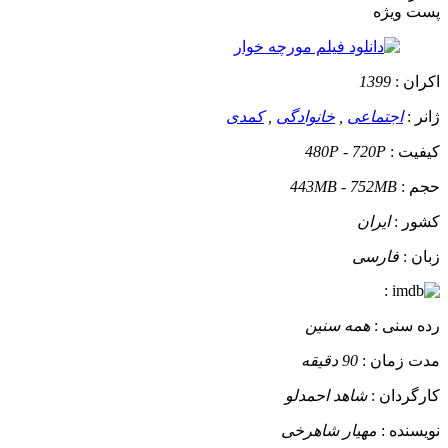
پست ويژه
اکران :
1399
ژانر :
اجتماعی
,
خانوادگی
,
کمدی
کیفیت :
480P - 720P
حجم :
443MB - 752MB
کشور :
ایران
زبان :
فارسی
:
رده سنی :
همه سنین
مدت زمان :
90 دقیقه
کارگردان :
شاهد احمدلو
نویسنده :
مهیار شاهرخی