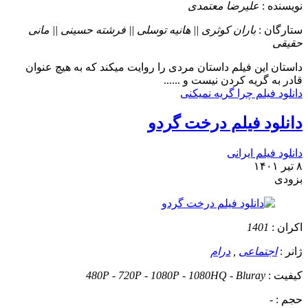
نویسنده :
علیرضا معتمدی
ستارگان :
باران کوثری || هانیه توسلی || فرشته حسینی || مانی
حقیقی
داستان
این فیلم داستان مردی را روایت میکند که به هیچ عنوان
قادر به گریه کردن نیست و ......
دانلود فیلم چرا گریه نمیکنی
دانلود فیلم درخت گردو
دانلود فیلم ایرانی
۸ تیر ۱۴۰۱
بزودی
اکران :
1401
ژانر :
اجتماعی
,
درام
کیفیت :
480P - 720P - 1080P - 1080HQ - Bluray
حجم :
-