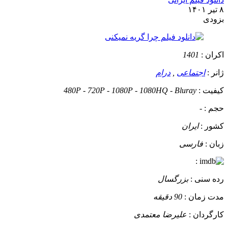
۸ تیر ۱۴۰۱
بزودی
اکران :
1401
ژانر :
اجتماعی
,
درام
کیفیت :
480P - 720P - 1080P - 1080HQ - Bluray
حجم :
-
کشور :
ایران
زبان :
فارسی
:
رده سنی :
بزرگسال
مدت زمان :
90 دقیقه
کارگردان :
علیرضا معتمدی