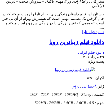
ستارگان :
رعنا آزادی ور // مهدی پاکدل // سروش صحت // نازنین
فراهانی
داستان
این فیلم داستان زندگی زنی به نام تارا را روایت میکند که در
حال گرفتن یک تصمیم مهمی است که همسرش بهرام از آن بی خبر
است. تصمیمی که تغییر بزرگی را در زندگی این زوج ایجاد میکند و
......
دانلود فیلم تارا
دانلود فیلم زیباترین رویا
دانلود فیلم ایرانی
۲۹ مرداد ۱۴۰۱
پست ويژه
اکران :
1401
ژانر :
اجتماعی
,
درام
کیفیت :
480P - 720P - 1080P - 1080HQ - Bluray
حجم :
522MB - 746MB - 1.4GB - 2.0GB - 5.5