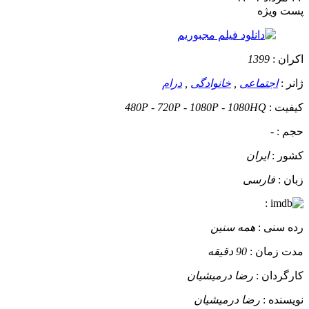
پست ويژه
اکران :
1399
ژانر :
اجتماعی
,
خانوادگی
,
درام
کیفیت :
480P - 720P - 1080P - 1080HQ
حجم :
-
کشور :
ایران
زبان :
فارسی
:
رده سنی :
همه سنین
مدت زمان :
90 دقیقه
کارگردان :
رضا درمیشیان
نویسنده :
رضا درمیشیان