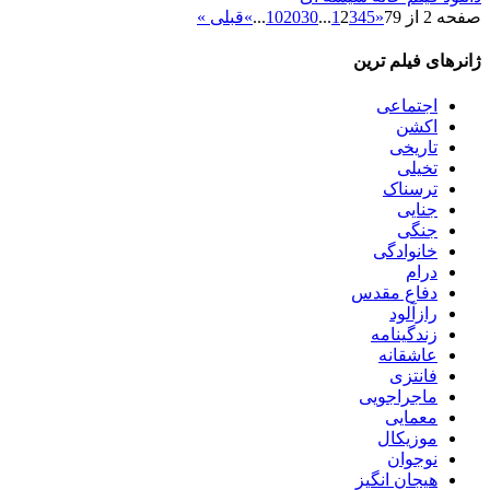
صفحه 2 از 79
«
5
4
3
2
1
...
30
20
10
...
»
قبلی »
ژانرهای فیلم ترین
اجتماعی
اکشن
تاریخی
تخیلی
ترسناک
جنایی
جنگی
خانوادگی
درام
دفاع مقدس
رازآلود
زندگینامه
عاشقانه
فانتزی
ماجراجویی
معمایی
موزیکال
نوجوان
هیجان انگیز