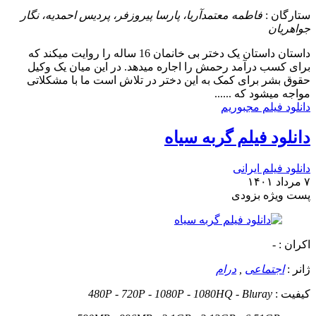
ستارگان :
فاطمه معتمدآریا، پارسا پیروزفر، پردیس احمدیه، نگار
جواهریان
داستان
داستان یک دختر بی خانمان 16 ساله را روایت میکند که
برای کسب درآمد رحمش را اجاره میدهد. در این میان یک وکیل
حقوق بشر برای کمک به این دختر در تلاش است ما با مشکلاتی
مواجه میشود که ......
دانلود فیلم مجبوریم
دانلود فیلم گربه سیاه
دانلود فیلم ایرانی
۷ مرداد ۱۴۰۱
پست ويژه
بزودی
اکران :
-
ژانر :
اجتماعی
,
درام
کیفیت :
480P - 720P - 1080P - 1080HQ - Bluray