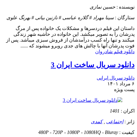
نویسنده :
حسین نمازی
ستارگان :
سینا مهراد # گلاره عباسی # نازنین بیاتی # بهرنگ علوی
داستان
این فیلم دردسرها و مشکلات یک خانواده پس از مرگ
پدرشان را به تصویر میکشد. این خانواده در حاشیه شهر زندگی
میکنند و تنها راه کسب درآمدشان از فروش سبزی میباشد. پس از
فوت پدرشان آنها با چالش های جدی روبرو میشوند که ......
دانلود فیلم شادروان
دانلود سریال ساخت ایران 3
دانلود سریال ایرانی
۶ مرداد ۱۴۰۱
پست ويژه
اکران :
1401
ژانر :
اجتماعی
,
کمدی
کیفیت :
480P - 720P - 1080P - 1080HQ - Bluray