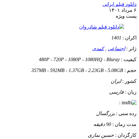
دانلود فیلم ایرانی
۶ مرداد ۱۴۰۱
پست ويژه
اکران :
1401
ژانر :
اجتماعی
,
کمدی
کیفیت :
480P - 720P - 1080P - 1080HQ - Bluray
حجم :
357MB - 592MB - 1.37GB - 2.23GB - 5.08GB
کشور :
ایران
زبان :
فارسی
:
رده سنی :
بزرگسال
مدت زمان :
90 دقیقه
کارگردان :
حسین نمازی