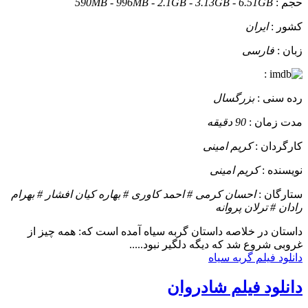
حجم :
590MB - 996MB - 2.1GB - 3.13GB - 6.51GB
کشور :
ایران
زبان :
فارسی
:
رده سنی :
بزرگسال
مدت زمان :
90 دقیقه
کارگردان :
کریم امینی
نویسنده :
کریم امینی
ستارگان :
احسان کرمی # احمد کاوری # بهاره کیان افشار # بهرام
رادان # ترلان پروانه
داستان
در خلاصه داستان گربه سیاه آمده است که: همه چیز از
غروبی شروع شد که دیگه دلگیر نبود.....
دانلود فیلم گربه سیاه
دانلود فیلم شادروان