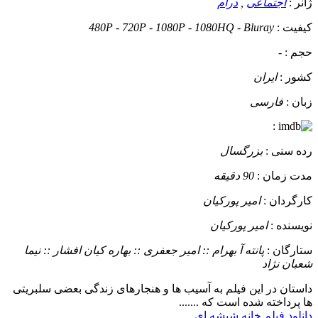
ژانر :
اجتماعی
,
درام
کیفیت :
480P - 720P - 1080P - 1080HQ - Bluray
حجم :
-
کشور :
ایران
زبان :
فارسی
:
رده سنی :
بزرگسال
مدت زمان :
90 دقیقه
کارگردان :
امیر پورکیان
نویسنده :
امیر پورکیان
ستارگان :
پانته آ بهرام :: امیر جعفری :: بهاره کیان افشار :: نیما
شعبان نژاد
داستان
در این فیلم به آسیب ها و هنجارهای زندگی بعضی سلبریتی
ها پرداخته شده است که .......
دانلود فیلم خانه شیشه ای