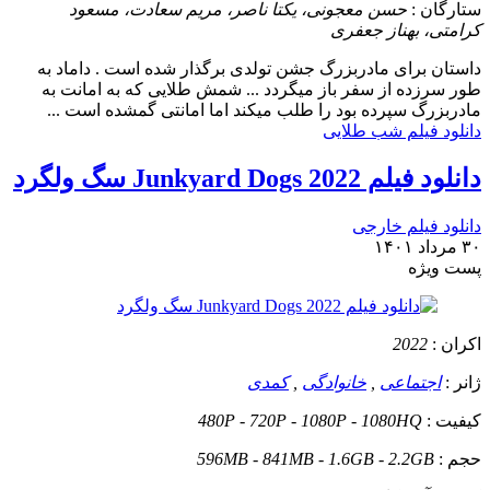
ستارگان :
حسن معجونی، یکتا ناصر، مریم سعادت، مسعود
کرامتی، بهناز جعفری
داستان
برای مادربزرگ جشن تولدی برگذار شده است . داماد به
طور سرزده از سفر باز میگردد ... شمش طلایی که به امانت به
مادربزرگ سپرده بود را طلب میکند اما امانتی گمشده است ...
دانلود فیلم شب طلایی
دانلود فیلم Junkyard Dogs 2022 سگ ولگرد
دانلود فیلم خارجی
۳۰ مرداد ۱۴۰۱
پست ويژه
اکران :
2022
ژانر :
اجتماعی
,
خانوادگی
,
کمدی
کیفیت :
480P - 720P - 1080P - 1080HQ
حجم :
596MB - 841MB - 1.6GB - 2.2GB