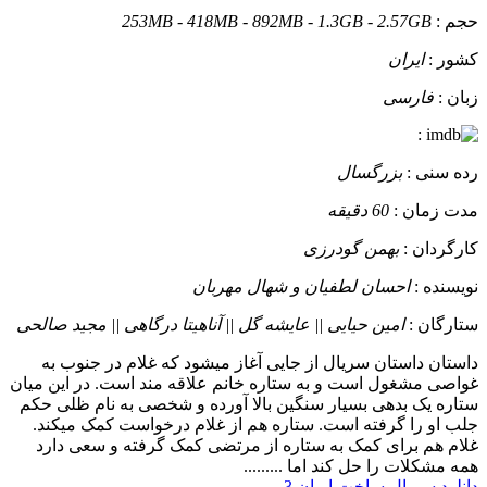
حجم :
253MB - 418MB - 892MB - 1.3GB - 2.57GB
کشور :
ایران
زبان :
فارسی
:
رده سنی :
بزرگسال
مدت زمان :
60 دقیقه
کارگردان :
بهمن گودرزی
نویسنده :
احسان لطفیان و شهال مهربان
ستارگان :
امین حیایی || عایشه گل || آناهیتا درگاهی || مجید صالحی
داستان
داستان سریال از جایی آغاز میشود که غلام در جنوب به
غواصی مشغول است و به ستاره خانم علاقه مند است. در این میان
ستاره یک بدهی بسیار سنگین بالا آورده و شخصی به نام ظلی حکم
جلب او را گرفته است. ستاره هم از غلام درخواست کمک میکند.
غلام هم برای کمک به ستاره از مرتضی کمک گرفته و سعی دارد
همه مشکلات را حل کند اما .........
دانلود سریال ساخت ایران 3