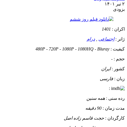
۲ تیر ۱۴۰۱
بزودی
اکران :
1401
ژانر :
اجتماعی
,
درام
کیفیت :
480P - 720P - 1080P - 1080HQ - Bluray
حجم :
-
کشور :
ایران
زبان :
فارسی
:
رده سنی :
همه سنین
مدت زمان :
90 دقیقه
کارگردان :
حجت قاسم زاده اصل