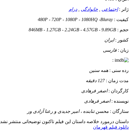
ژانر :
اجتماعی
,
خانوادگی
,
درام
کیفیت :
480P - 720P - 1080P - 1080HQ -Bluray
حجم :
846MB - 1.27GB - 2.24GB - 4.57GB - 9.89GB
کشور :
ایران
زبان :
فارسی
:
رده سنی :
همه سنین
مدت زمان :
127 دقیقه
کارگردان :
اصغر فرهادی
نویسنده :
اصغر فرهادی
ستارگان :
محسن تنابنده ، امیر جدیدی و رعنا آزادی ور
داستان
درمورد خلاصه داستان این فیلم تاکنون توضیحاتی منتشر نشده
دانلود فیلم قهرمان