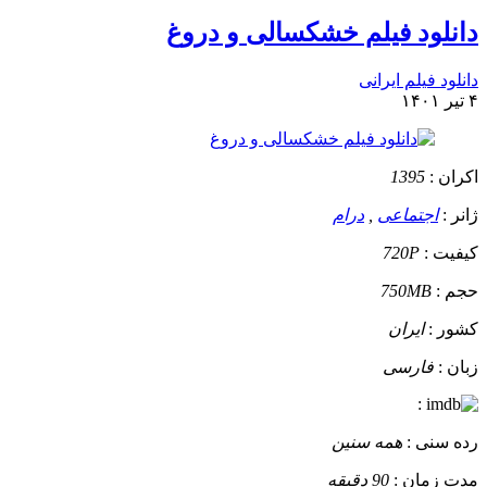
دانلود فیلم خشکسالی و دروغ
دانلود فیلم ایرانی
۴ تیر ۱۴۰۱
اکران :
1395
ژانر :
اجتماعی
,
درام
کیفیت :
720P
حجم :
750MB
کشور :
ایران
زبان :
فارسی
:
رده سنی :
همه سنین
مدت زمان :
90 دقیقه