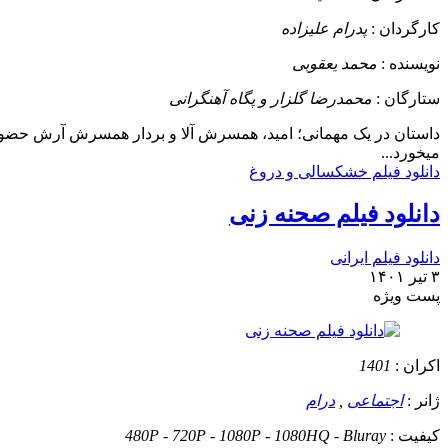
کارگردان :
پدرام علیزاده
نویسنده :
محمد یعقوبی
ستارگان :
محمدرضا گلزار و پگاه آهنگرانی
داستان
در یک مهمانی؛ امید، همسرش آلا و بردار همسرش آرش حضور دارند.
میخورد...
دانلود فیلم خشکسالی و دروغ
دانلود فیلم صحنه زنی
دانلود فیلم ایرانی
۳ تیر ۱۴۰۱
پست ويژه
اکران :
1401
ژانر :
اجتماعی
,
درام
کیفیت :
480P - 720P - 1080P - 1080HQ - Bluray