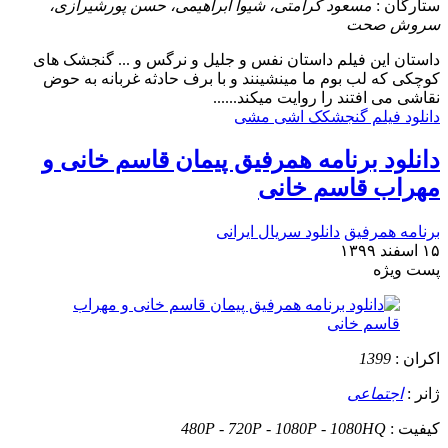
ستارگان :
مسعود کرامتی، شیوا ابراهیمی، حسن پورشیرازی،
سروش صحت
داستان
این فیلم داستان نفس و جلیل و نرگس و ... گنجشک های
کوچکی که لب بوم ما مینشینند و با برف حادثه غربانه به حوض
نقاشی می افتند را روایت میکند......
دانلود فیلم گنجشکک اشی مشی
دانلود برنامه همرفیق پیمان قاسم خانی و
مهراب قاسم خانی
برنامه همرفیق
دانلود سریال ایرانی
۱۵ اسفند ۱۳۹۹
پست ويژه
اکران :
1399
ژانر :
اجتماعی
کیفیت :
480P - 720P - 1080P - 1080HQ