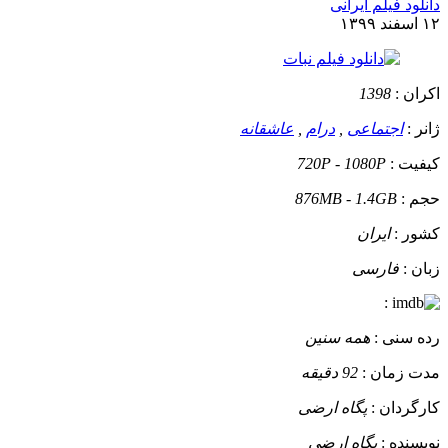
دانلود فیلم ایرانی
۱۲ اسفند ۱۳۹۹
اکران :
1398
ژانر :
اجتماعی
,
درام
,
عاشقانه
کیفیت :
720P - 1080P
حجم :
876MB - 1.4GB
کشور :
ایران
زبان :
فارسی
:
رده سنی :
همه سنین
مدت زمان :
92 دقیقه
کارگردان :
پگاه ارضی
نویسنده :
پگاه ارضی