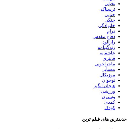
تخیلی
ترسناک
جنایی
جنگی
خانوادگی
درام
دفاع مقدس
رازآلود
زندگینامه
عاشقانه
فانتزی
ماجراجویی
معمایی
موزیکال
نوجوان
هیجان انگیز
ورزشی
وسترن
کمدی
کودک
جدیدترین های فیلم ترین