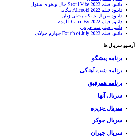
دانلود فیلم Seoul Vibe 2022 حال و هوای سئول
دانلود فیلم Alienoid 2022 بیگانه
دانلود سریال شبکه مخفی زنان
دانلود فیلم I Came By 2022 آمدم
دانلود فیلم سه حرفی
دانلود فیلم Fourth of July 2022 چهارم جولای
آرشیو سریال ها
برنامه پیشگو
برنامه شب آهنگی
برنامه همرفیق
سریال آنها
سریال جزیره
سریال جوکر
سریال جیران