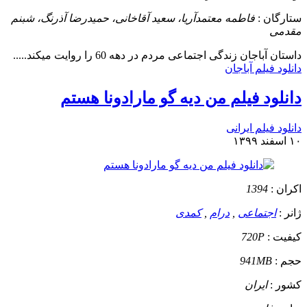
ستارگان :
فاطمه معتمدآریا، سعید آقاخانی، حمیدرضا آذرنگ، شبنم
مقدمی
داستان
آباجان زندگی اجتماعی مردم در دهه 60 را روایت میکند.....
دانلود فیلم آباجان
دانلود فیلم من دیه گو مارادونا هستم
دانلود فیلم ایرانی
۱۰ اسفند ۱۳۹۹
اکران :
1394
ژانر :
اجتماعی
,
درام
,
کمدی
کیفیت :
720P
حجم :
941MB
کشور :
ایران