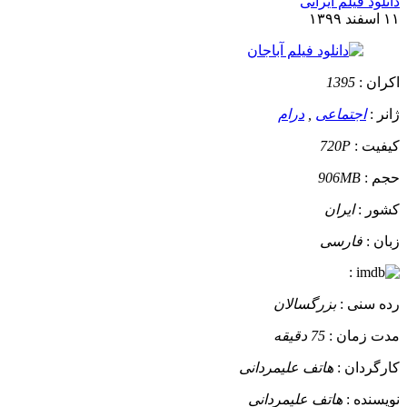
دانلود فیلم ایرانی
۱۱ اسفند ۱۳۹۹
اکران :
1395
ژانر :
اجتماعی
,
درام
کیفیت :
720P
حجم :
906MB
کشور :
ایران
زبان :
فارسی
:
رده سنی :
بزرگسالان
مدت زمان :
75 دقیقه
کارگردان :
هاتف علیمردانی
نویسنده :
هاتف علیمردانی