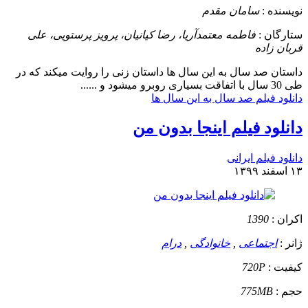
نویسنده :
سامان مقدم
ستارگان :
فاطمه معتمدآریا، رضا کیانیان، پرویز پرستویی، علی
قربان زاده
داستان
صد سال به این سال ها داستان زنی را روایت میکند که در
طی 30 سال با اتفاقت بسیاری روبرو میشود و ......
دانلود فیلم صد سال به این سال ها
دانلود فیلم اینجا بدون من
دانلود فیلم ایرانی
۱۳ اسفند ۱۳۹۹
اکران :
1390
ژانر :
اجتماعی
,
خانوادگی
,
درام
کیفیت :
720P
حجم :
775MB