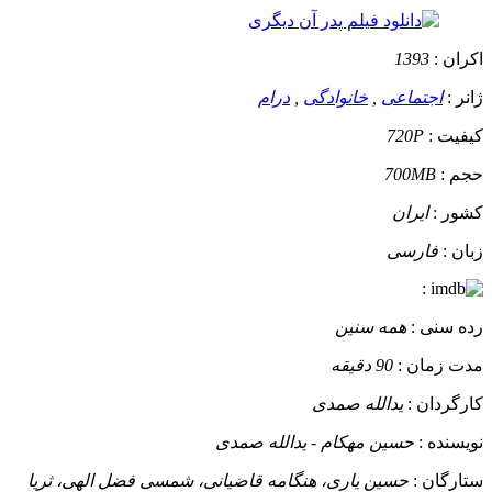
اکران :
1393
ژانر :
اجتماعی
,
خانوادگی
,
درام
کیفیت :
720P
حجم :
700MB
کشور :
ایران
زبان :
فارسی
:
رده سنی :
همه سنین
مدت زمان :
90 دقیقه
کارگردان :
یدالله صمدی
نویسنده :
حسین مهکام - یدالله صمدی
ستارگان :
حسین یاری، هنگامه قاضیانی، شمسی فضل الهی، ثریا