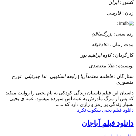
کشور :
ایران
زبان :
فارسی
:
رده سنی :
بزرگسالان
مدت زمان :
85 دقیقه
کارگردان :
کاوه ابراهیم پور
نویسنده :
طلا معتضدی
ستارگان :
فاطمه معتمدآریا | رابعه اسکویی | ندا جبرئیلی | تورج
منصوری
داستان
این فیلم داستان زندگی کودکی به نام یحیی را روایت میکند
که پس از مرگ مادرش به عمه اش سپرده میشود. عمه ی یحیی
بسیار زندگی پر رمز و رازی دارد که ......
دانلود فیلم یحیی سکوت نکرد
دانلود فیلم آباجان