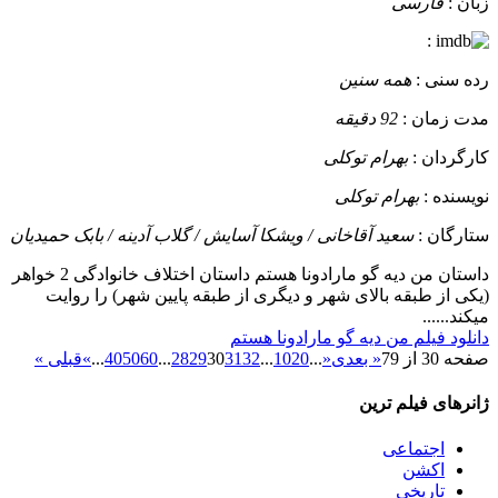
زبان :
فارسی
:
رده سنی :
همه سنین
مدت زمان :
92 دقیقه
کارگردان :
بهرام توکلی
نویسنده :
بهرام توکلی
ستارگان :
سعید آقاخانی / ویشکا آسایش / گلاب آدینه / بابک حمیدیان
داستان
من دیه گو مارادونا هستم داستان اختلاف خانوادگی 2 خواهر
(یکی از طبقه بالای شهر و دیگری از طبقه پایین شهر) را روایت
میکند......
دانلود فیلم من دیه گو مارادونا هستم
صفحه 30 از 79
« بعدی
«
...
20
10
...
32
31
30
29
28
...
60
50
40
...
»
قبلی »
ژانرهای فیلم ترین
اجتماعی
اکشن
تاریخی