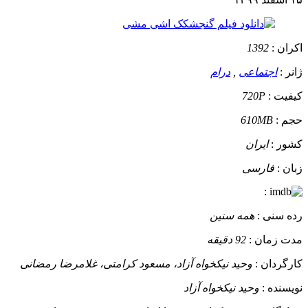
اکران :
1392
ژانر :
اجتماعی
,
درام
کیفیت :
720P
حجم :
610MB
کشور :
ایران
زبان :
فارسی
:
رده سنی :
همه سنین
مدت زمان :
92 دقیقه
کارگردان :
وحید نیکخواه آزاد، مسعود کرامتی، غلامرضا رمضانی
نویسنده :
وحید نیکخواه آزاد